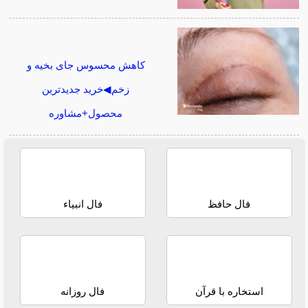
کاهش محسوس جای بخیه و
زخم◀خرید جدیدترین
محصول+مشاوره
فال حافظ
فال انبیاء
استخاره با قرآن
فال روزانه