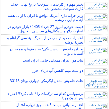
تغییر مهم در کارت‌های سوخت/ تاریخ نهایی حذف
کارت سوخت مشخص شد
وزیر خزانه داری آمریکا: توافق با ایران تا اوایل هفته
آینده نهایی می‌شود
قیمت خودرو امروز 27 خرداد 1405 / بازار خودرو در
اسارت دلار و سیگنال‌های سیاسی + جدول
اظهارات جدید ترامپ درباره مرگ لیندسی گراهام و
نظریهٔ توطئه
بحران خاموش بازنشستگی؛ صندوق‌ها و بیمه‌ها در
آستانه ناتوانی
نتانیاهو: زهران ممدانی حامی ایران است
دو علت مهم کاهش آب دریای خزر
علت خاموش نشدن آبگرمکن دیواری بوتان B3115
پرسپولیس کدام تیم ترکیه‌ای را ۶ تایی کرد؟/ اعتراف
پس از یک روز!
اعتبار مالیاتی چیست؟ همه چیز درباره اعتبار