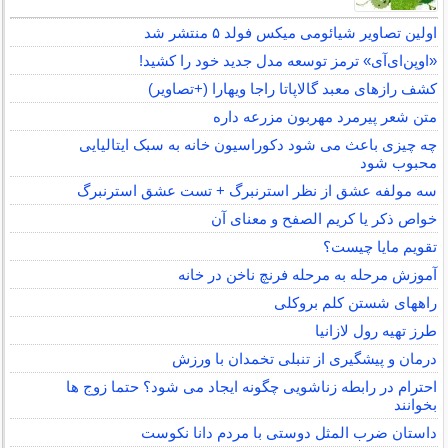
اولین تصاویر شیائومی میکس فولد ۵ منتشر شد
«اوپن‌ای‌آی» ترمز توسعه مدل جدید خود را کشید!
کشف رازهای معبد گالاپاتا راجا ویهارا (+تصاویر)
متن شعر پیرمرد مهربون مزرعه داره
چه چیزی باعث می شود دکوراسیون خانه به سبک ایتالیایی
محبوب شود
سه مولفه عشق از نظر استرنبرگ + تست عشق استرنبرگ
خواص ذکر یا کریم الصفح و معنای آن
تقویم مایا چیست؟
آموزش مرحله به مرحله فرنچ ناخن در خانه
راههای شستن کلم بروکلی
طرز تهیه رول لازانیا
درمان و پیشگیری از تنبلی تخمدان با ورزش
احترام در رابطه زناشویی چگونه ایجاد می شود؟ حتما زوج ها
بخوانند
داستان ضرب المثل دوستی با مردم دانا نكوست