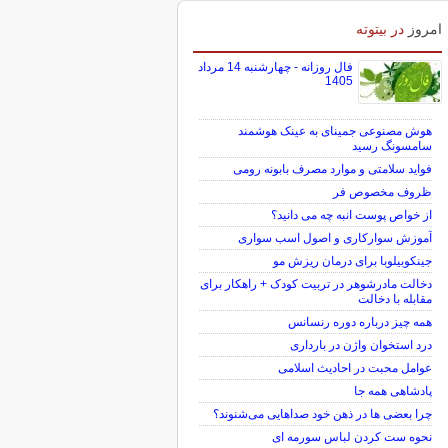
امروز
در بیتوته
فال روزانه - چهارشنبه 14 مرداد
1405
هوش مصنوعی جمینای به عینک هوشمند
سامسونگ رسید
فواید سلامتی و موارد مصرف بابونه رومی
ظروف مخصوص فر
از خواص پوست انبه چه می دانید؟
آموزش سوارکاری و اصول اسب سواری
جینکوبیلوبا برای درمان ریزش مو
دخالت مادرشوهر در تربیت کودک + راهکار برای
مقابله با دخالت
همه چیز درباره دوره رنسانس
درد استخوان واژن در بارداری
عوامل محبت در احادیث اسلامى
پادشاهی همه جا
چرا بعضی ها در ذهن خود صداهایی می‌شنوند؟
نحوه ست کردن لباس سورمه ای