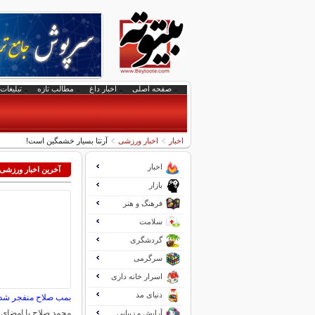
صفحه اصلی
اخبار داغ
مطالب تازه
تبلیغات 
اخبار
اخبار ورزشی
آرتتا بسیار خشمگین است!
اخبار
آخرین اخبار ورزشی
بازار
فرهنگ و هنر
سلامت
گردشگری
سرگرمی
اسرار خانه داری
دنیای مد
بمب صلاح منفجر شد:
محمد صلاح با امضای ق
آرایش و زیبایی