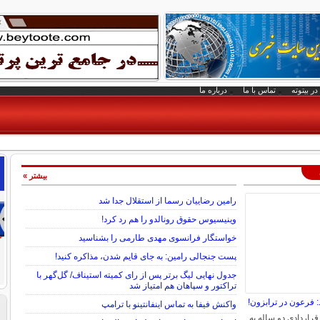
در بیتوته
تماس با ما
درباره ما
بیشتر »
رامین رضاییان رسما از استقلال جدا شد
وینیسیوس حقوق رونالدو را هم رد کرد!
خواستگار فرانسوی مهدی طارمی را بشناسید
پست جنجالی رامین: به جای قایم شدن، مذاکره کنید!
جدول نهایی لیگ برتر پس از رای کمیته استیناف/ گل‌گهر با
تراکتور و سپاهان هم امتیاز شد
 فرعون در ترابزون!
واکنش فیفا به تماس اینفانتینو با ترامپ
راردادی دو ساله به