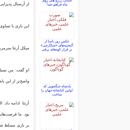
امکان رزرو هتل روی
از آرسنال پذیرایی
ماه فراهم شد!
این بازی با تساوی
عکس روز ناسا از
گنجینه‌های «شکارچی»
میکل آرتتا سرمربی
بر فراز کوه‌های برفی
او گفت: من بسیا
واضح‌تر از این باش
پادشاه جنگجویی که
اولین کتابخانۀ جهان را
ساخت
آرتتا ادامه داد: ا
بود. ما فرصت‌هایی
بر بازی مسلط شون