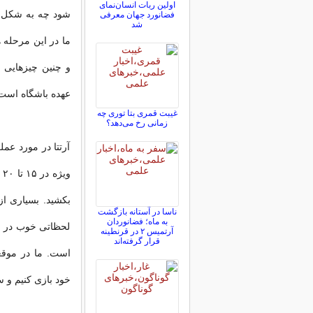
اولین ربات انسان‌نمای
شود چه به شکل دی
فضانورد جهان معرفی
شد
ما در این مرحله ه
و چنین چیزهایی ن
عهده باشگاه است 
غیبت قمری بتا توری چه
زمانی رخ می‌دهد؟
آرتتا در مورد عم
و
بکشید. بسیاری از 
ناسا در آستانه بازگشت
به ماه؛ فضانوردان
لحظاتی خوب در با
آرتمیس ۲ در قرنطینه
قرار گرفته‌اند
است. ما در موقعی
خود بازی کنیم 