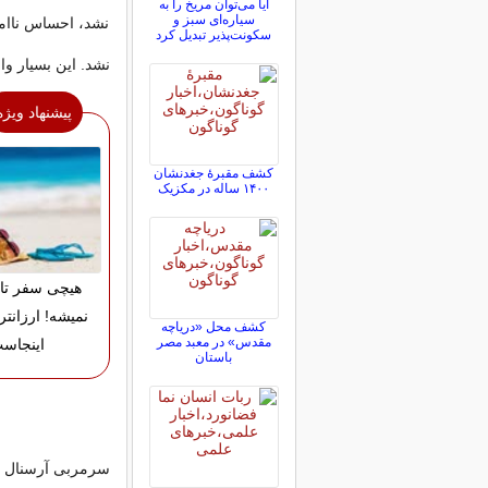
آیا می‌توان مریخ را به
سیاره‌ای سبز و
نشد، احساس ناام
سکونت‌پذیر تبدیل کرد
نشد. این بسیار وا
پیشنهاد ویژه
کشف مقبرۀ جغدنشان
۱۴۰۰ ساله در مکزیک
هیچی سفر تا
نمیشه! ارزانتر
کشف محل «دریاچه
مقدس» در معبد مصر
اینجاس
باستان