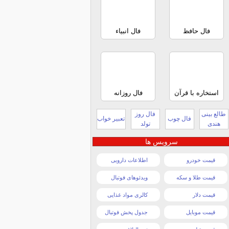
فال حافظ
فال انبیاء
استخاره با قرآن
فال روزانه
طالع بینی
فال روز
فال چوب
تعبیر خواب
هندی
تولد
سرویس ها
قیمت خودرو
اطلاعات دارویی
قیمت طلا و سکه
ویدئوهای فوتبال
قیمت دلار
کالری مواد غذایی
قیمت موبایل
جدول پخش فوتبال