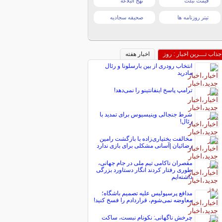
قیمت تبلت
نهج البلاغه
تیتر روزنامه ها
صحیفه سجادیه
جذاب تـــرین اخبار : روز
اخبار هفته
انتخاب رودری از بین بارسلونا و رئال
مادرید
ترامپ پاسخ اینفانتینو را نمی‌دهد!
شرط جنجالی وینیسیوس برای تمدید با
رئال!
مخالفت بختیاری‌زاده با بازگشت رامین
رضائیان |آسانی مشکلی برای بازی ندارد
مقصران ناکامی تیم ملی در جام جهانی،
طوری رفتار کردند انگار دستاورد بزرگی
داشته‌ایم
مدافع پرسپولیس علیه تصمیم باشگاه؛
معاوضه نمی‌شوم، قراردادم را فسخ کنید!
چرخش ناگهانی: نکونام نبست، ساکت