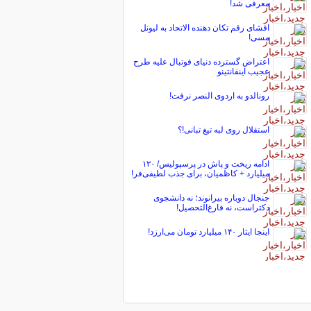
معرفی شد!
افشای رقم تکان دهنده الاتحاد به لیونل
مسی!
اعتراض گسترده دنیای فوتبال علیه طرح
عجیب اینفانتینو
رونالدو به اردوی النصر نرفت!
استقلال روی لبه تیغ تبانی!؟
ادامه ریخت و پاش در پرسپولیس/ ۱۲۰
میلیارد + کاظمیان، برای جذب لطیفی‌فر!
جنجال دوباره بیرانوند؛ نه دانشجوی
دکتراست، نه فارغ‌التحصیل!
اینجا ایثار ۱۴۰‌ میلیارد تومان می‌ارزد!