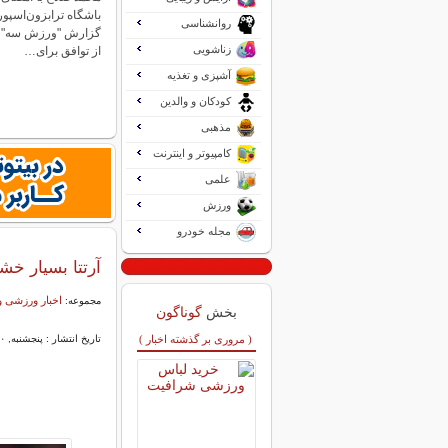
باشگاه ترابزون‌اسپور
روانشناسی
گزارش "ورزش سه"، 
زناشویی
از توافق برای…
آشپزی و تغذیه
کودکان و والدین
مذهبی
کامپیوتر و اینترنت
علمی
ورزش
مجله خودرو
آرتتا بسیار خ
اخبار ورزشی و
مجموعه:
بخش
گوناگون
( مروری بر گذشته اخبار )
تاریخ انتشار : پنجشنبه, ۱۰ اردیبهشت ۱۴۰۵ ۱۲:۴۹