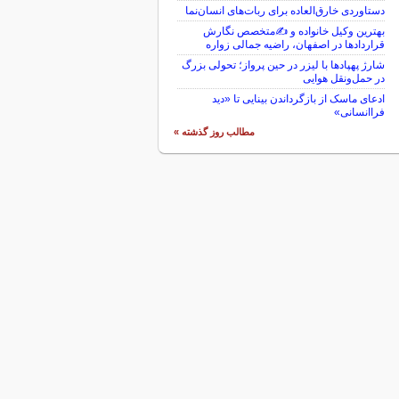
دستاوردی خارق‌العاده برای ربات‌های انسان‌نما
بهترین وکیل خانواده و ✍️متخصص نگارش
قراردادها در اصفهان، راضیه جمالی زواره
شارژ پهپادها با لیزر در حین پرواز؛ تحولی بزرگ
در حمل‌ونقل هوایی
ادعای ماسک از بازگرداندن بینایی تا «دید
فراانسانی»
مطالب روز گذشته »