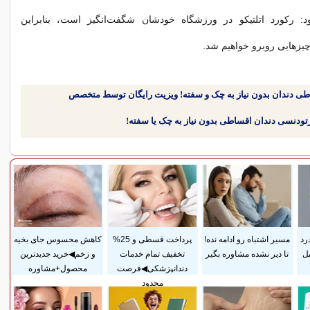
ود: رکورد اتلتیکو در ورزشگاه خودشان شگفت‌انگیز است، بنابراین
چیزهایی روبرو خواهیم شد.
طی دندان بدون نیاز به چک و سفته! ویزیت رایگان توسط متخصص
رد
مسیر اشتباه رو ادامه نده!
پرداخت قسطی و 25%
کاهش محسوس جای بخیه
ل
تا دیر نشده مشاوره بگیر
تخفیف تمام خدمات
و زخم◀خرید جدیدترین
دندانپزشکی◀فرصت
محصول+مشاوره
محدود