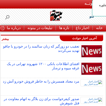
بـیتوتــه
اوره
منو
خانه
اخبار داغ
تازه ها
تبلیغات در بیتوته
درباره ما
ت
آخرین اخبار حوادث
بیشتر »
تعقیب دو زورگیر که زنان سالمند را در خودرو با چاقو
تهدید می‌کردند
افشای اطلاعات بانکی ۱۲۰۰ شهروند تهرانی در یک
غرفه میوه و تره‌بار
مرد معتاد همسرش را به خاطر فروش خودرو آتش زد
صدور کیفرخواست برای زن بلاگر به اتهام معاونت در
قتل شوهرش