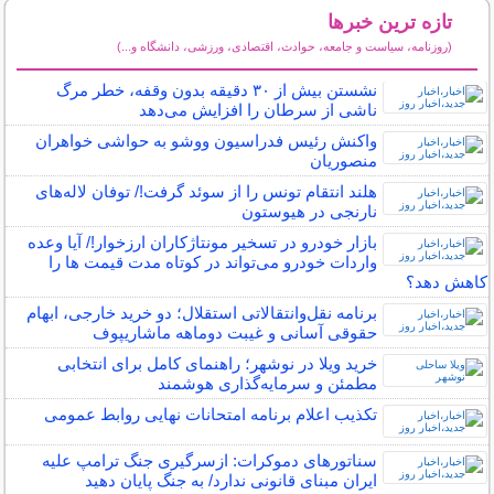
تازه ترین خبرها
(روزنامه، سیاست و جامعه، حوادث، اقتصادی، ورزشی، دانشگاه و...)
سایر خبرهای داغ
نشستن بیش از ۳۰ دقیقه بدون وقفه، خطر مرگ
ناشی از سرطان را افزایش می‌دهد
واکنش رئیس فدراسیون ووشو به حواشی خواهران
منصوریان
هلند انتقام تونس را از سوئد گرفت!/ توفان لاله‌های
نارنجی در هیوستون
بازار خودرو در تسخیر مونتاژکاران ارزخوار!/ آیا وعده
واردات خودرو می‌تواند در کوتاه مدت قیمت‌ ها را
کاهش دهد؟
برنامه نقل‌وانتقالاتی استقلال؛ دو خرید خارجی، ابهام
حقوقی آسانی و غیبت دوماهه ماشاریپوف
خرید ویلا در نوشهر؛ راهنمای کامل برای انتخابی
مطمئن و سرمایه‌گذاری هوشمند
تکذیب اعلام برنامه امتحانات نهایی روابط عمومی
سناتورهای دموکرات: ازسرگیری جنگ ترامپ علیه
ایران مبنای قانونی ندارد/ به جنگ پایان دهید