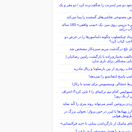
ود دو سر اینترنت را شگفت‌زده کرد / دو مغز و یک
ن
 مصنوعی نقاشی‌های گمشده را پیدا می‌کند
شیء تزیینی روی میز، یک «بمب واقعی» 160 ساله
آب درآمد
داد چیکشلوب چگونه دایناسورها را در عرض دو
عت کباب کرد؟
یل تلخ درگذشت مریم سبزه‌کار مشخص شد
لفت بختیاری‌زاده با بازگشت رامین رضائیان |
نی مشکلی برای بازی ندارد
خاب رودری از بین بارسلونا و رئال مادرید
مپ پاسخ اینفانتینو را نمی‌دهد!
 جنجالی وینیسیوس برای تمدید با رئال!
پرسپولیس کدام تیم ترکیه‌ای را ۶ تایی کرد؟/ اعتراف
از یک روز!
دن پروتئین کمتر می‌تواند روند پیری را کُند نماید
ژ پهپادها با لیزر در حین پرواز؛ تحولی بزرگ در
‌ونقل هوایی
ای ماسک از بازگرداندن بینایی تا «دید فراانسانی»
ندپروری با هوش مصنوعی آری یا خیر؟