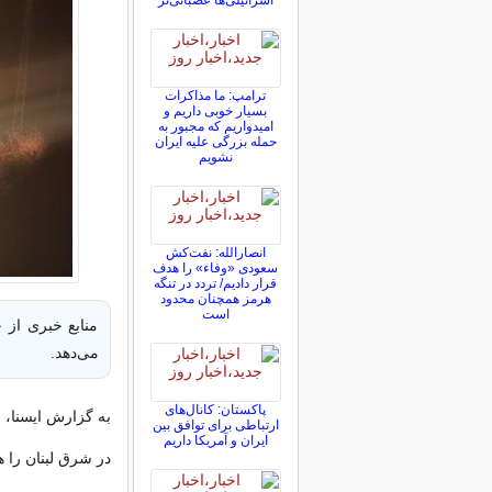
اسرائیلی‌ها عصبانی‌تر
ترامپ: ما مذاکرات
بسیار خوبی داریم و
امیدواریم که مجبور به
حمله بزرگی علیه ایران
نشویم
انصارالله: نفت‌کش
سعودی «وفاء» را هدف
قرار دادیم/ تردد در تنگه
هرمز همچنان محدود
است
منابع خبری از 
می‌دهد.
پاکستان: کانال‌های
به گزارش ایسنا، 
ارتباطی برای توافق بین
ایران و آمریکا داریم
در شرق لبنان را 