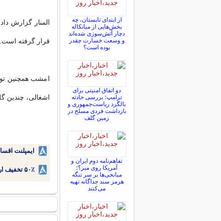
از ابتدای تابستان، چه
المنار گزارش دا
بخش‌هایی از میانکاله
دچار آتش‌سوزی شده‌اند
و وسعت خسارت چقدر
قرار گرفته است.
بوده است؟
امشب همچنین توپ
دو اتفاق امنیتی برای
اشغالی، چندین گل
ترامپ؛ بررسی حادثه
بالگرد ریاست‌جمهوری و
بازداشت فردی مسلح در
زمین گلف
ایمپلنت اقسا
تفاهم‌نامه دوم ایران و
آمریکا روی میز؟؛
۵۰٪ تخفیف ارتودنسی دندان اقساطی بدون نیاز به چک یا سفته!
میانجی‌ها بر سر تنگه
هرمز سند جداگانه تهیه
می‌کنند