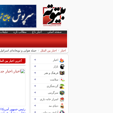
صفحه اصلی
اخبار داغ
مطالب تازه
تبلیغات 
اخبار
اخبار بین الملل
حمله هوایی و توپخانه‌ای اسرائیل ب
اخبار
آخرین اخبار بین الم
بازار
فرهنگ و هنر
سلامت
گردشگری
سرگرمی
اسرار خانه داری
دنیای مد
رئیس جمهور آمریکا 
آرایش و زیبایی
ذخایر موشکی» را تهد