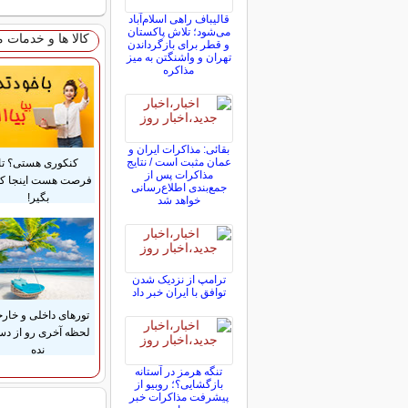
قالیباف راهی اسلام‌آباد
می‌شود؛ تلاش پاکستان
کالا ها و خدمات 
و قطر برای بازگرداندن
تهران و واشنگتن به میز
مذاکره
بقائی: مذاکرات ایران و
عمان مثبت است / نتایج
کنکوری هستی؟ تا
مذاکرات پس از
فرصت هست اینجا ک
جمع‌بندی اطلاع‌رسانی
بگیر!
خواهد شد
ترامپ از نزدیک شدن
توافق با ایران خبر داد
تورهای داخلی و خار
لحظه آخری رو از د
نده
تنگه هرمز در آستانه
بازگشایی؟؛ روبیو از
پیشرفت مذاکرات خبر