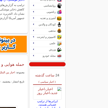
ترامپ به گزارش‌های ر
روانشناسی
کاهش ذخایر موشکی 
زناشویی
نشان داد. الجزیره: د
جمهور آمریکا گزارش‌
آشپزی و تغذیه
کودکان و والدین
مذهبی
کامپیوتر و اینترنت
علمی
ورزش
مجله خودرو
حمله هوایی و تو
اخبار بین الملل
مجموعه:
24
ساعت گذشته
( اخبار سیاسی )
تاریخ انتشار : پنجشنبه, ۳۰ بهمن ۱۴۰۴ ۲۳:۵۰
ایرانی‌ها از ترامپ
عصبانی هستند،