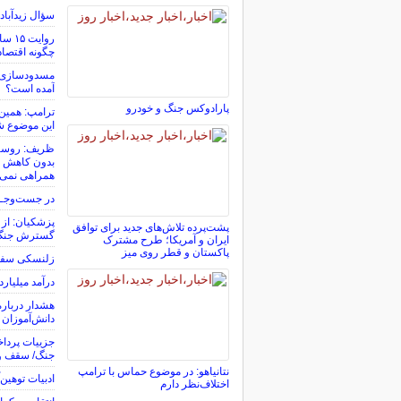
سؤال زیدآباد
روای
چگونه اقتصاد
مسدودسازی ب
آمده است؟
پارادوکس جنگ و خودرو
ترامپ: همین 
این موضوع ش
ظریف: روسیه 
بدون کاهش تن
همراهی نمی‌ک
در جست‌وجــ
پزشکیان: از ح
پشت‌پرده تلاش‌های جدید برای توافق
گسترش جنگ 
ایران و آمریکا؛ طرح مشترک
پاکستان و قطر روی میز
زلنسکی سفیر 
درآمد میلیارد
هشدار درباره
دانش‌آموزان
جزییات پردا
جنگ/ سقف و
نتانیاهو: در موضوع حماس با ترامپ
ادبیات توهین‌
اختلاف‌نظر دارم