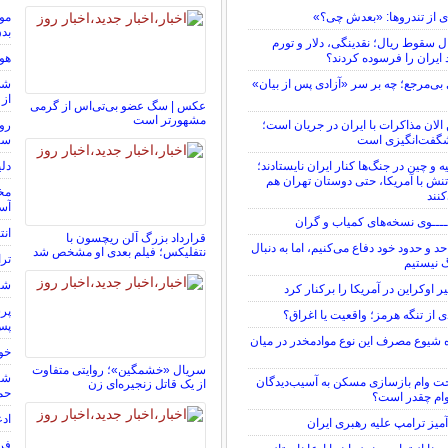
ی از تندروها: «بعدش چی؟»
موج
بد
ت ۱۵ سال سقوط ریال؛ نقدینگی، دلار و تورم
 ایران را فرسوده کردند؟
هوش
ی‌مرجع؛ چه بر سر «آزادی پس از بیان»
از 
عکس | سگ عضو بی‌تی‌اس از گرمی
مشهورتر است
الان مذاکرات با ایران در جریان است؛
روی
گفت‌انگیزی است
سا
و چین در جنگ‌ها کنار ایران نایستادند؛
دل
ش با آمریکا، حتی دوستان تهران هم
مخا
نند
آسا
ـــوی نسخه‌های کمیاب و گران
انت
قرارداد بزرگ آلن ریچسون با
د و حدود خود دفاع می‌کنیم، اما به دنبال
نتفلیکس؛ فیلم بعدی او مشخص شد
ترا
نیستیم
شرط
اوکراین در آمریکا را برکنار کرد
ی از تنگه هرمز؛ واقعیت یا اغراق؟
پس 
 شیوع مصرف این نوع موادمخدر در میان
خور
سریال «خشمگین»؛ روایتی متفاوت
شار
خت وام بازسازی مسکن به آسیب‌دیدگان
از یک قاتل زنجیره‌ای زن
حمل
ام چقدر است؟
ادع
آمیز ترامپ علیه رهبری ایران
فرز