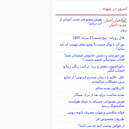
امروز
در بیتوته
هوش مصنوعی جدید، انسان از
آب درآمد!
فال روزانه - پنج شنبه 15 مرداد 1405
تور آل یا یوآل چیست؟ تفاوت‌های مهمی که باید
بدانید!
نور خورشید و دشمن خاموش چشمان شما؛
آفتاب سوختگی چشم چیست؟
دکوراسیون بنفش و زرد؛ ترکیب رنگی زیبا و
اعجاب انگیز
علل، علایم و درمان سندرم فرتوتی؛ از شایع
ترین مشکلات سالمندی
کاریکاتور تغذیه سالم
تغذیه مناسب برای بعد از ترک سیگار
هوش مصنوعی جمینای به عینک هوشمند
سامسونگ رسید
فواید سلامتی و موارد مصرف بابونه رومی
ظروف مخصوص فر
از خواص پوست انبه چه می دانید؟