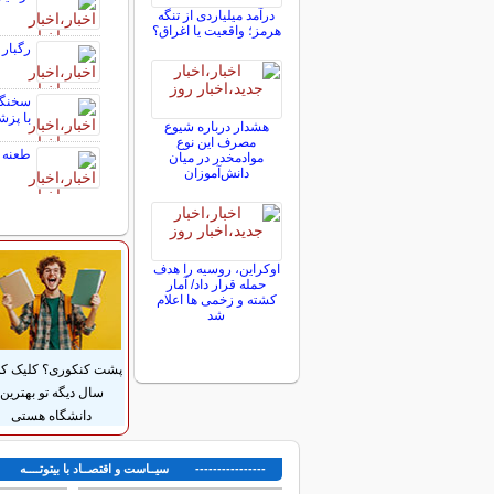
درآمد میلیاردی از تنگه
هرمز؛ واقعیت یا اغراق؟
رگبار 
سخنگوی
با پزش
هشدار درباره شیوع
مصرف این نوع
طعنه ت
موادمخدر در میان
دانش‌آموزان
اوکراین، روسیه را هدف
حمله قرار داد/ آمار
کشته و زخمی ها اعلام
شد
پشت کنکوری؟ کلیک کن
سال دیگه تو بهترین
دانشگاه هستی
---------------- سیــاست و اقتصــاد با بیتوتــــه ---