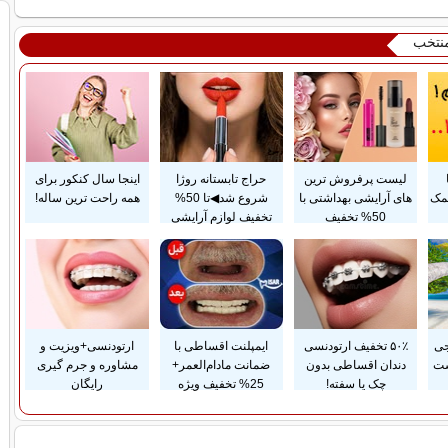
منتخب
لیست پرفروش ترین
حراج تابستانه روژا
اینجا سال کنکور برای
مک
های آرایشی بهداشتی با
شروع شد◀تا 50%
همه راحت ترین ساله!
50% تخفیف
تخفیف لوازم آرایشی
جی
۵۰٪ تخفیف ارتودنسی
ایمپلنت اقساطی با
ارتودنسی+ویزیت و
ست
دندان اقساطی بدون
ضمانت مادام‌العمر+
مشاوره و جرم گیری
چک یا سفته!
25% تخفیف ویژه
رایگان