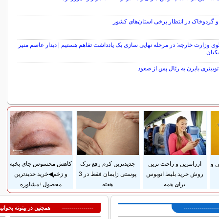
و گردوخاک در انتظار برخی استان‌های کشور
 وزارت خارجه: در مرحله نهایی سازی یک یادداشت تفاهم هستیم | دیدار عاصم منیر
کیان
وییتری بایرن به رئال پس از صعود
سایر خبرهای داغ
 و
ارزانترین و راحت ترین
جدیدترین کرم رفع ترک
کاهش محسوس جای بخیه
روش خرید بلیط اتوبوس
پوستی زایمان فقط در 3
و زخم◀خرید جدیدترین
برای همه
هفته
محصول+مشاوره
---------------
---------------- همچنین در بیتوته بخوانید