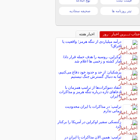
قیمت تبلت
نهج البلاغه
تیتر روزنامه ها
صحیفه سجادیه
جذاب تـــرین اخبار : روز
اخبار هفته
درآمد میلیاردی از تنگه هرمز؛ واقعیت یا
اغراق؟
اوکراین، روسیه را هدف حمله قرار داد/
آمار کشته و زخمی ها اعلام شد
پزشکیان: از حد و حدود خود دفاع می‌کنیم،
اما به دنبال گسترش جنگ نیستیم
انتقاد دموکرات‌ها از ترامپ همزمان با
ادعاهای تازه درباره تنگه هرمز و مذاکرات
با ایران
ترامپ: در مذاکرات با ایران محدودیت
زمانی ندارم
زلنسکی سفیر اوکراین در آمریکا را برکنار
کرد
ترامپ: همین الان مذاکرات با ایران در