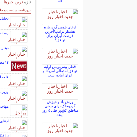
داد
تازه
ترین خبرها
سایر خبرهای داغ
(روزنامه، سیاست و جا
تحلیل شاخص فلاکت 
ادعای بلومبرگ درباره
هشدار ترامپ/آخرین
رسانه 
فرصت ایران برای
توافق؟
دیدار 
۱۴ مصدوم و یک فوتی در حادثه برخورد خودروی تویوتا پرادو با گردشگران
قطر: پیش‌نویس اولیه
توافق احتمالی آمریکا و
ایران آماده است
قلعه 
وزیر ع
وزش باد و خیزش
گردوخاک برای برخی
مهاجرت
مناطق کشور طی ۵ روز
آینده
ادعای 
ترافیک