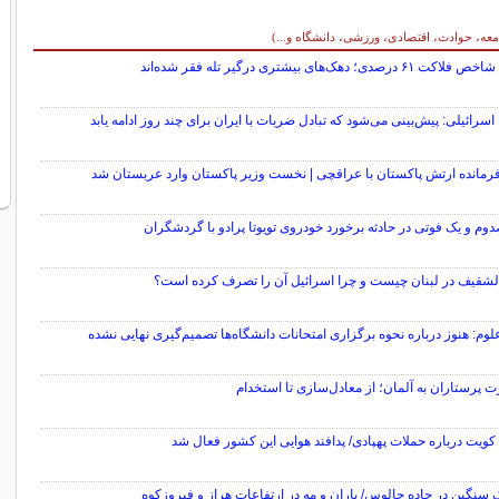
معه، حوادث، اقتصادی، ورزشی، دانشگاه و...)
۶۱ درصدی؛ دهک‌های بیشتری درگیر تله فقر شده‌اند
اسرائیلی: پیش‌بینی می‌شود که تبادل ضربات با ایران برای چند روز ادامه یابد
فرمانده ارتش پاکستان با عراقچی | نخست وزیر پاکستان وارد عربستان شد
الشقیف در لبنان چیست و چرا اسرائیل آن را تصرف کرده است؟
لوم: هنوز درباره نحوه برگزاری امتحانات دانشگاه‌ها تصمیم‌گیری نهایی نشده
 پرستاران به آلمان؛ از معادل‌سازی تا استخدام
کویت درباره حملات پهپادی/ پدافند هوایی این کشور فعال شد
 سنگین در جاده چالوس/ باران و مه در ارتفاعات هراز و فیروزکوه