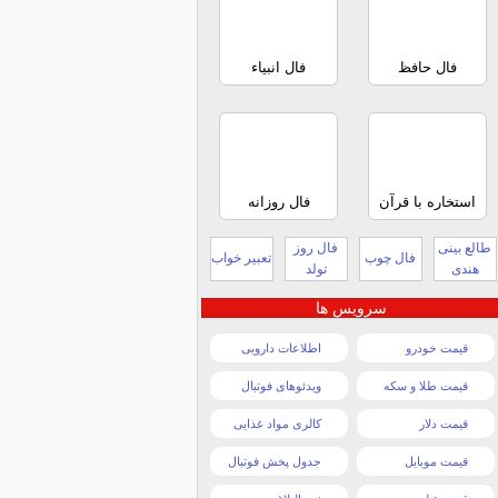
فال حافظ
فال انبیاء
استخاره با قرآن
فال روزانه
طالع بینی
فال روز
فال چوب
تعبیر خواب
هندی
تولد
سرویس ها
قیمت خودرو
اطلاعات دارویی
قیمت طلا و سکه
ویدئوهای فوتبال
قیمت دلار
کالری مواد غذایی
قیمت موبایل
جدول پخش فوتبال