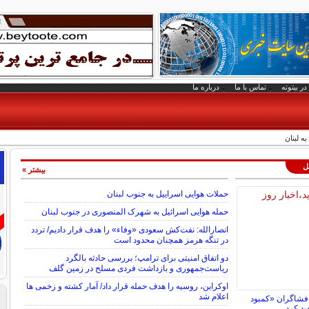
در بیتوته
تماس با ما
درباره ما
ه لبنان
لل
بیشتر »
حملات هوایی اسراییل به جنوب لبنان
حمله هوایی اسرائیل به شهرک المنصوری در جنوب لبنان
انصارالله: نفت‌کش سعودی «وفاء» را هدف قرار دادیم/ تردد
در تنگه هرمز همچنان محدود است
دو اتفاق امنیتی برای ترامپ؛ بررسی حادثه بالگرد
ریاست‌جمهوری و بازداشت فردی مسلح در زمین گلف
اوکراین، روسیه را هدف حمله قرار داد/ آمار کشته و زخمی ها
اعلام شد
افشاگران «کمبود
ید کرد