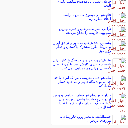
جریان است؛ این موضوع شگفت‌انگیزی
است
نتانیاهو: در موضوع حماس با ترامپ
اختلاف‌نظر دارم
ترامپ: نظرسنجی‌های واقعی، بهترین
محبوبیت تاریخم را نشان می‌دهند
پشت‌پرده تلاش‌های جدید برای توافق ایران
و آمریکا؛ طرح مشترک پاکستان و قطر
روی میز
ظریف: روسیه و چین در جنگ‌ها کنار ایران
نایستادند؛ بدون کاهش تنش با آمریکا، حتی
دوستان تهران هم همراهی نمی‌کنند
نتانیاهو: قابل پیش‌بینی نبود که ایران تا چه
حد می‌تواند تنگه هزمز را به اهرم فشار
تبدیل کند
دیدار وزیر دفاع عربستان با ترامپ و ونس؛
او در این ملاقات‌ها پیامی از بن سلمان
درباره جنگ با ایران و اوضاع منطقه را
انتقال داد
حشدالشعبی؛ معبر ورود خاورمیانه به
مرزهای ابربحران