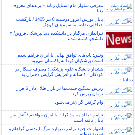
معرفی شلوار مام استایل زنانه + برندهای معروف
دنیا
پایان بورس امروز دوشنبه 8 تیر 1405 / بازگشت
حداقلی تقاضا به سهم‌های کوچک
تیراندازی مرگبار در دانشکده دندانپزشکی قزوین/ ۲
دانشجو کشته شدند
ونس: پایه‌های توافق نهایی با ایران فراهم شده
است/ پزشکیان فردا به پاکستان می‌رود
هشدار دانشگاه علوم پزشکی؛ مصرف سیگار در
کودکان ۱۰ ساله و افزایش گرایش دختران به
دخانیات
ریزش سنگین قیمت‌ها در بازار طلا | دلار 6 هزار
تومان ریزش کرد
وام گرفتن گران‌تر می‌شود
ترامپ: با ادامه مذاکرات با ایران موافقم / آتش بس
پایان یافته است
اظهارات جدید ترامپ درباره مرگ لیندسی گراهام و
نظریهٔ توطئه