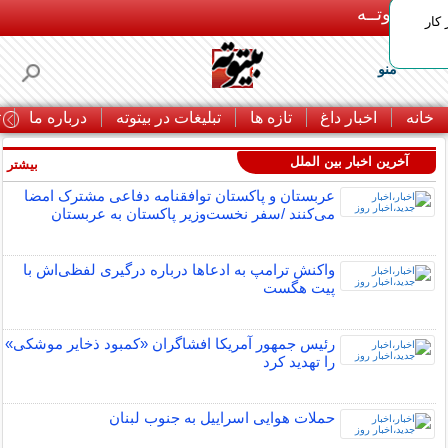
بـیتوتــه
 کار
منو
خانه
اخبار داغ
تازه ها
تبلیغات در بیتوته
درباره ما
ت
آخرین اخبار بین الملل
بیشتر »
عربستان و پاکستان توافقنامه دفاعی مشترک امضا
می‌کنند /سفر نخست‌وزیر پاکستان به عربستان
واکنش ترامپ به ادعاها درباره درگیری لفظی‌اش با
پیت هگست
رئیس جمهور آمریکا افشاگران «کمبود ذخایر موشکی»
را تهدید کرد
حملات هوایی اسراییل به جنوب لبنان