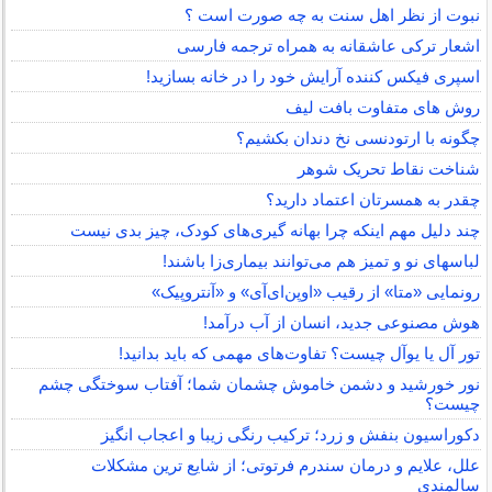
نبوت از نظر اهل سنت به چه صورت است ؟
اشعار ترکی عاشقانه به همراه ترجمه فارسی
اسپری فیکس کننده آرایش خود را در خانه بسازید!
روش های متفاوت بافت لیف
چگونه با ارتودنسی نخ دندان بکشیم؟
شناخت نقاط تحریک شوهر
چقدر به همسرتان اعتماد دارید؟
چند دلیل مهم اینکه چرا بهانه گیری‌های کودک، چیز بدی نیست
لباس‎های نو و تمیز هم می‌توانند بیماری‌زا باشند!
رونمایی «متا» از رقیب «اوپن‌ای‌آی» و «آنتروپیک»
هوش مصنوعی جدید، انسان از آب درآمد!
تور آل یا یوآل چیست؟ تفاوت‌های مهمی که باید بدانید!
نور خورشید و دشمن خاموش چشمان شما؛ آفتاب سوختگی چشم
چیست؟
دکوراسیون بنفش و زرد؛ ترکیب رنگی زیبا و اعجاب انگیز
علل، علایم و درمان سندرم فرتوتی؛ از شایع ترین مشکلات
سالمندی