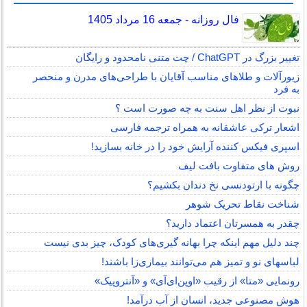
فال روزانه - جمعه 16 مرداد 1405
تغییر بزرگ در ChatGPT / چت متنی نامحدود و رایگان
زیورآلات و طلاهای مناسب آقایان با طراحی‌های مدرن و منحصر
به فرد
نبوت از نظر اهل سنت به چه صورت است ؟
اشعار ترکی عاشقانه به همراه ترجمه فارسی
اسپری فیکس کننده آرایش خود را در خانه بسازید!
روش های متفاوت بافت لیف
چگونه با ارتودنسی نخ دندان بکشیم؟
شناخت نقاط تحریک شوهر
چقدر به همسرتان اعتماد دارید؟
چند دلیل مهم اینکه چرا بهانه گیری‌های کودک، چیز بدی نیست
لباس‎های نو و تمیز هم می‌توانند بیماری‌زا باشند!
رونمایی «متا» از رقیب «اوپن‌ای‌آی» و «آنتروپیک»
هوش مصنوعی جدید، انسان از آب درآمد!