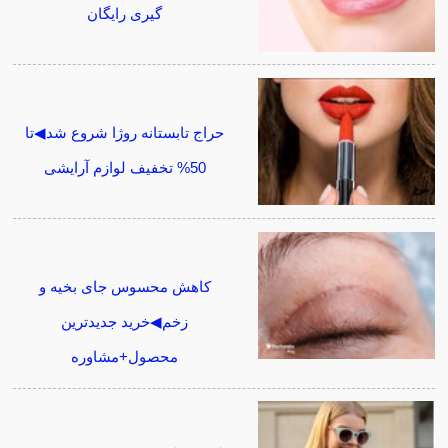
گیری رایگان
حراج تابستانه روژا شروع شد◀تا
50% تخفیف لوازم آرایشی
کاهش محسوس جای بخیه و
زخم◀خرید جدیدترین
محصول+مشاوره