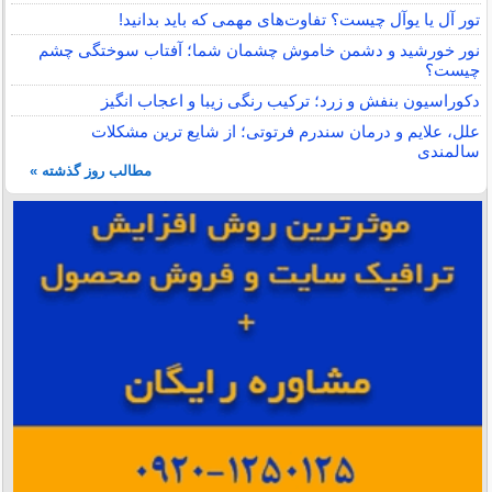
تور آل یا یوآل چیست؟ تفاوت‌های مهمی که باید بدانید!
نور خورشید و دشمن خاموش چشمان شما؛ آفتاب سوختگی چشم
چیست؟
دکوراسیون بنفش و زرد؛ ترکیب رنگی زیبا و اعجاب انگیز
علل، علایم و درمان سندرم فرتوتی؛ از شایع ترین مشکلات
سالمندی
مطالب روز گذشته »