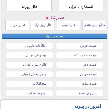
استخاره با قرآن
فال روزانه
سایر فال ها
طالع بینی هندی
فال چوب
فال روز تولد
تعبیر خواب
سرویس ها
قیمت خودرو
اطلاعات دارویی
قیمت طلا و سکه
ویدئوهای فوتبال
قیمت دلار
کالری مواد غذایی
قیمت موبایل
جدول پخش فوتبال
قیمت تبلت
نهج البلاغه
تیتر روزنامه ها
صحیفه سجادیه
امروز در بیتوته