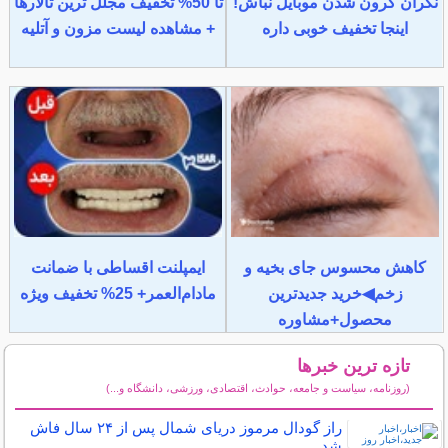
نگران گرون شدن موبایل نباش!
تا 50% تخفیف مجلل ترین تالارها
اینجا تخفیف خوبی داره
+ مشاهده لیست مزون و آتلیه
کاهش محسوس جای بخیه و
ایمپلنت اقساطی با ضمانت
زخم◀خرید جدیدترین
مادام‌العمر+ 25% تخفیف ویژه
محصول+مشاوره
تازه ترین خبرها
(روزنامه، سیاست و جامعه، حوادث، اقتصادی، ورزشی، دانشگاه و...)
سایر خبرهای داغ
راز گودال مرموز دریای شمال پس از ۲۴ سال فاش
شد