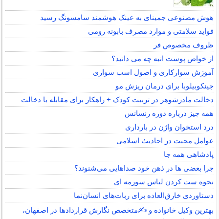
هوش مصنوعی جمینای به عینک هوشمند سامسونگ رسید
فواید سلامتی و موارد مصرف بابونه رومی
ظروف مخصوص فر
از خواص پوست انبه چه می دانید؟
آموزش سوارکاری و اصول اسب سواری
جینکوبیلوبا برای درمان ریزش مو
دخالت مادرشوهر در تربیت کودک + راهکار برای مقابله با دخالت
همه چیز درباره دوره رنسانس
درد استخوان واژن در بارداری
عوامل محبت در احادیث اسلامى
پادشاهی همه جا
چرا بعضی ها در ذهن خود صداهایی می‌شنوند؟
نحوه ست کردن لباس سورمه ای
دستاوردی خارق‌العاده برای ربات‌های انسان‌نما
بهترین وکیل خانواده و ✍️متخصص نگارش قراردادها در اصفهان،