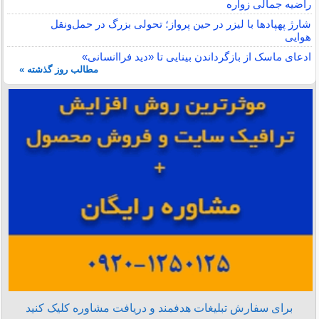
راضیه جمالی زواره
شارژ پهپادها با لیزر در حین پرواز؛ تحولی بزرگ در حمل‌ونقل
هوایی
ادعای ماسک از بازگرداندن بینایی تا «دید فراانسانی»
مطالب روز گذشته »
برای سفارش تبلیغات هدفمند و دریافت مشاوره کلیک کنید