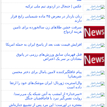
عکس | جنجال در اردوی تیم ملی ترکیه
زنان باردار در معرض ۴۵ ماده شیمیایی رایج قرار
دارند
سرقت خشن طلاهای زن سالخورده برای تامین
هزینه ازدواج
افزایش قیمت نفت بعد از پاسخ ایران به حمله امریکا
قتل قهرمان سابق ورزش‌های رزمی در پاتوق
معتادان بر سر یک اعتراض
پیام غافلگیرکننده لامین یامال برای دختر محسن
شریفیان!
وال‌استریت ژورنال: ایران موشک‌های خود را ارتقا
داده است
«سرخدار» از امشب به آنتن شبکه یک می‌رسد/
روایت نفس‌گیر نبرد با قاچاقچیان جنگل
معجزه در اورست؛ این مرد پس از تشییع جنازه‌اش