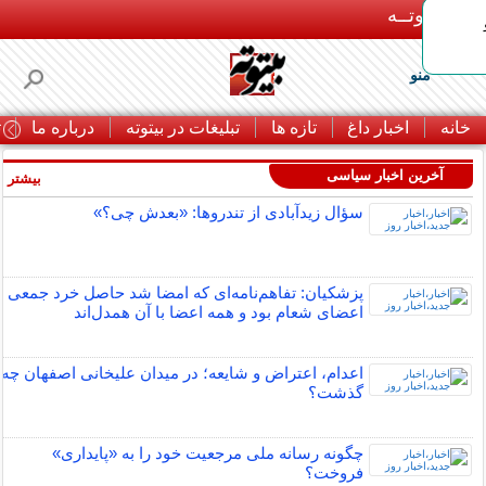
بـیتوتــه
منو
خانه
اخبار داغ
تازه ها
تبلیغات در بیتوته
درباره ما
ت
آخرین اخبار سیاسی
بیشتر »
سؤال زیدآبادی از تندروها: «بعدش چی؟»
پزشکیان: تفاهم‌نامه‌ای که امضا شد حاصل خرد جمعی
اعضای شعام بود و همه اعضا با آن همدل‌اند
اعدام، اعتراض و شایعه؛ در میدان علیخانی اصفهان چه
گذشت؟
چگونه رسانه ملی مرجعیت خود را به «پایداری»
فروخت؟