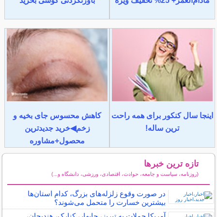
مادام‌العمر+ 25% تخفیف ویژه
باورنکردنی گوشی بخرید
اینجا سال کنکور برای همه راحت
کاهش محسوس جای بخیه و
ترین ساله!
زخم◀خرید جدیدترین
محصول+مشاوره
تازه ترین خبرها
(روزنامه، سیاست و جامعه، حوادث، اقتصادی، ورزشی، دانشگاه و...)
سایر خبرهای داغ
در صورت وقوع زلزله‌های بزرگ، کدام استان‌ها
بیشترین خسارت را متحمل می‌شوند؟
آمریکا حملات به تبریز، چابهار، کنارک، هندیجان،