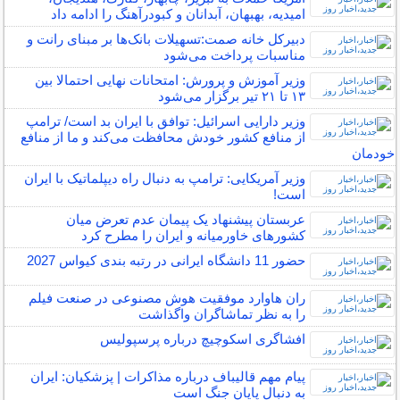
امیدیه، بهبهان، آبدانان و کبودرآهنگ را ادامه داد
دبیرکل خانه صمت:تسهیلات بانک‌ها بر مبنای رانت و
مناسبات پرداخت می‌شود
وزیر آموزش و پرورش: امتحانات نهایی احتمالا بین
۱۳ تا ۲۱ تیر برگزار می‌شود
وزیر دارایی اسرائیل: توافق با ایران بد است/ ترامپ
از منافع کشور خودش محافظت می‌کند و ما از منافع
خودمان
وزیر آمریکایی: ترامپ به دنبال راه دیپلماتیک با ایران
است!
عربستان پیشنهاد یک پیمان عدم تعرض میان
کشورهای خاورمیانه و ایران را مطرح کرد
حضور 11 دانشگاه ایرانی در رتبه بندی کیواس 2027
ران هاوارد موفقیت هوش مصنوعی در صنعت فیلم
را به نظر تماشاگران واگذاشت
افشاگری اسکوچیچ درباره پرسپولیس
پیام مهم قالیباف درباره مذاکرات | پزشکیان: ایران
به دنبال پایان جنگ است