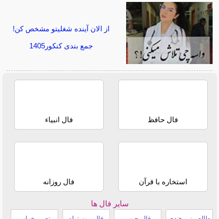
از الان آینده شغلیتو مشخص کن!
جمع بندی کنکور1405
فال حافظ
فال انبیاء
استخاره با قرآن
فال روزانه
سایر فال ها
طالع بینی هندی
فال چوب
فال روز تولد
تعبیر خواب