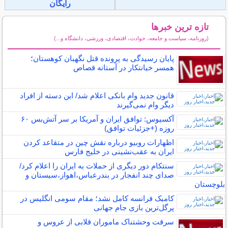
رایگان
تازه ترین خبرها
(روزنامه، سیاست و جامعه، حوادث، اقتصادی، ورزشی، دانشگاه و...)
سایر خبرهای داغ
پایان رسیدگی به پرونده قتل نگهبان کوهستان؛
همسر خیانتکار در آستانه قصاص
قانون جدید وام بانکی اعلام شد/ این دسته از افراد
دیگر وام نمی‌گیرند
آکسیوس: توافق ایران و آمریکا بر سر آتش‌بس ۶۰
روزه (+جزئیات توافق)
اظهارات روبیو درباره نقش چین در متقاعد کردن
ایران به عقب‌نشینی در خلیج فارس
سنتکام دور دیگری از حملات به ایران را اعلام کرد/
صدای چند انفجار در بندرعباس،اهواز،سیستان و
بلوچستان
کامبک فرانسه کامل نشد؛ مقام سومی انگلیس در
پرگل‌ترین بازی جام جهانی
سرقت وحشتناک ماموران قلابی از عروس و