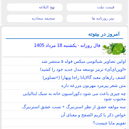
قیمت تبلت
نهج البلاغه
تیتر روزنامه ها
صحیفه سجادیه
امروز در بیتوته
فال روزانه - یکشنبه 18 مرداد 1405
اولین تصاویر شیائومی میکس فولد ۵ منتشر شد
«اوپن‌ای‌آی» ترمز توسعه مدل جدید خود را کشید!
کشف رازهای معبد گالاپاتا راجا ویهارا (+تصاویر)
متن شعر پیرمرد مهربون مزرعه داره
چه چیزی باعث می شود دکوراسیون خانه به سبک ایتالیایی
محبوب شود
سه مولفه عشق از نظر استرنبرگ + تست عشق استرنبرگ
خواص ذکر یا کریم الصفح و معنای آن
تقویم مایا چیست؟