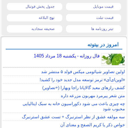
قیمت موبایل
جدول پخش فوتبال
قیمت تبلت
نهج البلاغه
تیتر روزنامه ها
صحیفه سجادیه
امروز در بیتوته
فال روزانه - یکشنبه 18 مرداد 1405
اولین تصاویر شیائومی میکس فولد ۵ منتشر شد
«اوپن‌ای‌آی» ترمز توسعه مدل جدید خود را کشید!
کشف رازهای معبد گالاپاتا راجا ویهارا (+تصاویر)
متن شعر پیرمرد مهربون مزرعه داره
چه چیزی باعث می شود دکوراسیون خانه به سبک ایتالیایی
محبوب شود
سه مولفه عشق از نظر استرنبرگ + تست عشق استرنبرگ
خواص ذکر یا کریم الصفح و معنای آن