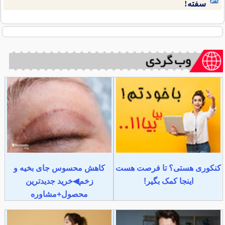
سفته!
کنکوری هستی؟ تا فرصت هست
کاهش محسوس جای بخیه و
اینجا کمک بگیر!
زخم◀خرید جدیدترین
محصول+مشاوره