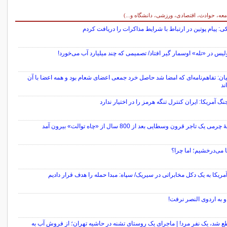
معه، حوادث، اقتصادی، ورزشی، دانشگاه و...)
: پیام پوتین در ارتباط با شرایط مذاکرات را دریافت کردم
یس در «تله» اوسمار گیر افتاد/ تصمیمی که چند میلیارد آب می‌خورد!
ن: تفاهم‌نامه‌ای که امضا شد حاصل خرد جمعی اعضای شعام بود و همه اعضا با آن
ند
نگ آمریکا: ایران کنترل تنگه هرمز را در اختیار ندارد
می یک تاجر قرون وسطایی بعد از 800 سال از «چاه توالت» بیرون آمد
 می‌درخشیم؛ اما چرا؟
مریکا به یک دکل مخابراتی در سیریک/ سپاه: مبدا حمله را هدف قرار دادیم
و به اردوی النصر نرفت!
 شد، یک نفر مرد! | ماجرای یک روستای تشنه در حاشیه تهران؛ از فروش آب به