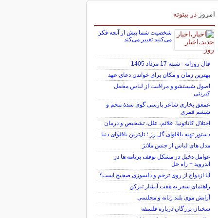
امروز
در بیتوته
شخصیت شما بیش از آنچه فکر
می‌کنید تغییر می‌کند
فال روزانه - شنبه 17 مرداد 1405
بهترین زمان و مکان برای خواندن دعای عهد
اصول شستشو و مراقبت از لباس مخمل
کبریتی
عمعق بخاری شاعر پارسی گوی سدهٔ پنجم و
ششم قمری
اختلال کاتاتونیا: علائم، علل، تشخیص و درمان
دستور تهیه باقلوای گل رز ؛ تاپترین باقلوای دنیا
مدل های لباس از جنس ملانژ
عوامل دخیل در مشکل توقف برنامه ها در
اندروید + راه حل
آیا ازدواج از روی ترحم و دلسوزی صحیح است؟
راهنمای سفر به هفت آبشار تیرکن
آرایش موی بلند زنانه و مجلسی
سخنان بزرگان درباره فلسفه