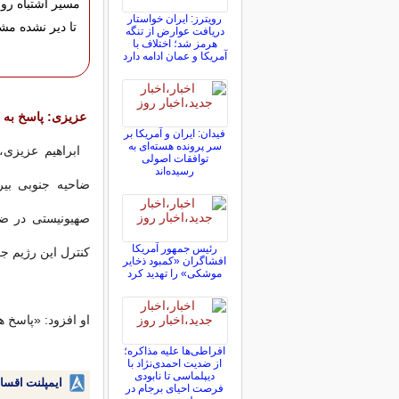
مسیر اشتباه رو ا
رویترز: ایران خواستار
تا دیر نشده مشا
دریافت عوارض از تنگه
هرمز شد؛ اختلاف با
آمریکا و عمان ادامه دارد
عزیزی: پاسخ به
فیدان: ایران و آمریکا بر
سر پرونده هسته‌ای به
ابراهیم عزیزی،
توافقات اصولی
رسیده‌اند
ضاحیه جنوبی بی
صهیونیستی در ضا
رئیس جمهور آمریکا
کنترل این رژیم جع
افشاگران «کمبود ذخایر
موشکی» را تهدید کرد
او افزود: «پاسخ
افراطی‌ها علیه مذاکره؛
از ضدیت احمدی‌نژاد با
دیپلماسی تا نابودی
ایمپلنت اقسا
فرصت احیای برجام در