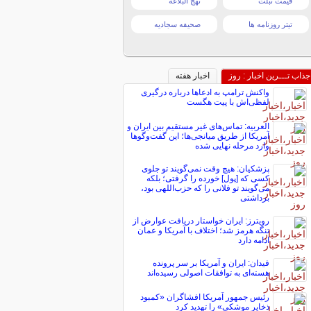
قیمت تبلت
نهج البلاغه
تیتر روزنامه ها
صحیفه سجادیه
جذاب تـــرین اخبار : روز
اخبار هفته
واکنش ترامپ به ادعاها درباره درگیری
لفظی‌اش با پیت هگست
العربیه: تماس‌های غیر مستقیم بین ایران و
آمریکا از طریق میانجی‌ها؛ این گفت‌و‌گو‌ها
وارد مرحله نهایی شده
پزشکیان: هیچ وقت نمی‌گویند تو جلوی
کسی که [پول] خورده را گرفتی؛ بلکه
می‌گویند تو فلانی را که حزب‌اللهی بود،
برداشتی
رویترز: ایران خواستار دریافت عوارض از
تنگه هرمز شد؛ اختلاف با آمریکا و عمان
ادامه دارد
فیدان: ایران و آمریکا بر سر پرونده
هسته‌ای به توافقات اصولی رسیده‌اند
رئیس جمهور آمریکا افشاگران «کمبود
ذخایر موشکی» را تهدید کرد