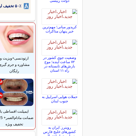
دولت رییسی
۵۰٪ تخفیف ارتودنسی دندان اقساطی بدون نیاز به چک یا سفته!
کریدور میانی؛ مهم‌ترین
خبر پنهان مذاکرات
وضعیت جوی کشور در
ارتودنسی+ویزیت و
۷۲ ساعت آینده؛ موج
مشاوره و جرم گیری
بارش‌های تابستانه در
راه ۱۱ استان
رایگان
حملات هوایی اسراییل به
جنوب لبنان
ایمپلنت اقساطی با
تخفیف ویژه
رویترز: ایران به
کشورهای خلیج فارس