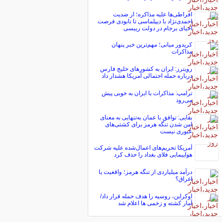
افراطی‌ها علیه مذاکره؛ از ضدیت
احمدی‌نژاد با دیپلماسی تا نابودی فرصت
احیای برجام در دولت رییسی
کریدور میانی؛ مهم‌ترین خبر پنهان
مذاکرات
رویترز: ایران به کشورهای خلیج فارس
درباره حمله احتمالی آمریکا هشدار داد
ترامپ: مذاکرات با ایران به خوبی پیش
می‌رود
بقایی: توافق با عمان به‌تنهایی به معنای
امن شدن تنگه هرمز برای کشتی‌های
عبوری نیست
آمریکا تحریم‌های اعمال‌شده علیه شرکت
هواپیمایی فلای بغداد را حذف کرد
درآمد میلیاردی از تنگه هرمز؛ واقعیت یا
اغراق؟
اوکراین، روسیه را هدف حمله قرار داد/
آمار کشته و زخمی ها اعلام شد