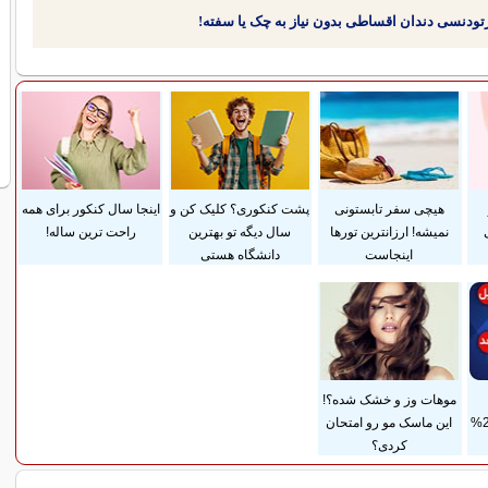
هیچی سفر تابستونی
پشت کنکوری؟ کلیک کن و
اینجا سال کنکور برای همه
نمیشه! ارزانترین تورها
سال دیگه تو بهترین
راحت ترین ساله!
اینجاست
دانشگاه هستی
موهات وز و خشک شده؟!
ضمانت مادام‌العمر+ 25%
این ماسک مو رو امتحان
کردی؟