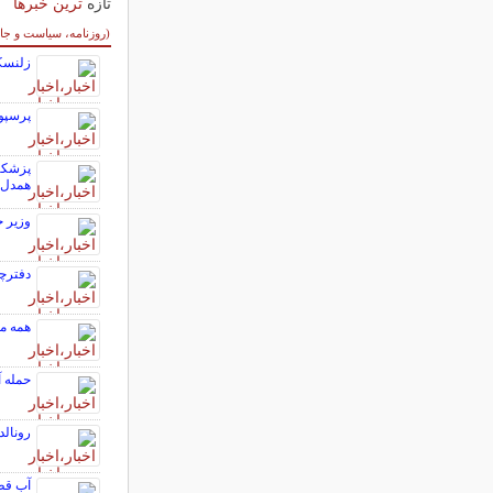
تازه
ترین خبرها
سایر خبرهای داغ
(روزنامه، سیاست و جا
زلنسکی
پرسپول
پزشکیا
همدل‌ا
وزیر ج
دفترچۀ چر
همه ما
حمله آ
رونالد
آب قطع