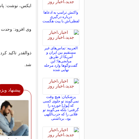
ایکس، نوشت: ‏پا
واکنش ترامپ به ادعاها
درباره درگیری
لفظی‌اش با پیت هگست
وی افزود: وحدت می
العربیه: تماس‌های غیر
مستقیم بین ایران و
ذوالقدر تاکید ک
آمریکا از طریق
میانجی‌ها؛ این
شد.
گفت‌و‌گو‌ها وارد مرحله
نهایی شده
پیشنهاد ویژه
پزشکیان: هیچ وقت
نمی‌گویند تو جلوی کسی
که [پول] خورده را
گرفتی؛ بلکه می‌گویند تو
فلانی را که حزب‌اللهی
بود، برداشتی