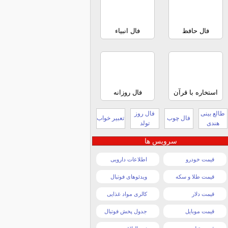
فال حافظ
فال انبیاء
استخاره با قرآن
فال روزانه
طالع بینی
فال روز
فال چوب
تعبیر خواب
هندی
تولد
سرویس ها
قیمت خودرو
اطلاعات دارویی
قیمت طلا و سکه
ویدئوهای فوتبال
قیمت دلار
کالری مواد غذایی
قیمت موبایل
جدول پخش فوتبال