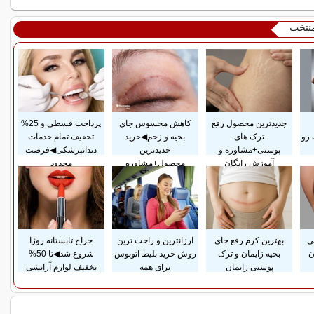
منتخب
جدیدترین محصول رفع
کاهش محسوس جای
پرداخت قسطی و 25%
 رو
ترک های
بخیه و زخم◀خرید
تخفیف تمام خدمات
پوستی+مشاوره و
جدیدترین
دندانپزشکی◀فرصت
آموزش رایگان
محصول+مشاوره
محدود
سی
بهترین کرم رفع جای
ارزانترین و راحت ترین
حراج تابستانه روژا
ن
بخیه زایمان و ترک
روش خرید بلیط اتوبوس
شروع شد◀تا 50%
پوستی زایمان
برای همه
تخفیف لوازم آرایشی