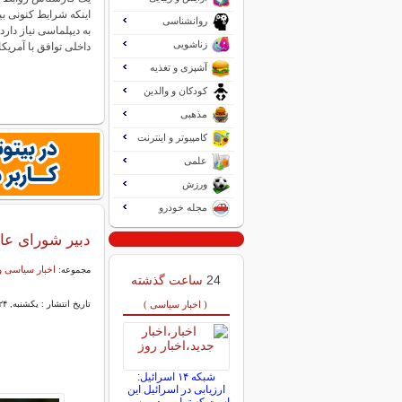
اینکه شرایط کنونی ب
روانشناسی
به دیپلماسی نیاز دار
زناشویی
داخلی توافق با آمریک
آشپزی و تغذیه
کودکان و والدین
مذهبی
کامپیوتر و اینترنت
علمی
ورزش
مجله خودرو
دبیر شورای عا
اخبار سیاسی و
مجموعه:
24
ساعت گذشته
( اخبار سیاسی )
تاریخ انتشار : یکشنبه, ۲۴ خرداد ۱۴۰۵ ۲۱:۲۸
شبکه ۱۴ اسرائیل:
ارزیابی در اسرائیل این