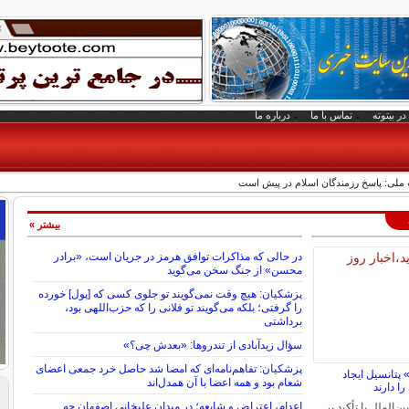
در بیتوته
تماس با ما
درباره ما
 ملی: ‏پاسخ رزمندگان اسلام در پیش است
بیشتر »
در حالی که مذاکرات توافق هرمز در جریان است، «برادر
محسن» از جنگ سخن می‌گوید
پزشکیان: هیچ وقت نمی‌گویند تو جلوی کسی که [پول] خورده
را گرفتی؛ بلکه می‌گویند تو فلانی را که حزب‌اللهی بود،
برداشتی
سؤال زیدآبادی از تندروها: «بعدش چی؟»
پزشکیان: تفاهم‌نامه‌ای که امضا شد حاصل خرد جمعی اعضای
پتانسیل ایجاد
شعام بود و همه اعضا با آن همدل‌اند
را دارند
اعدام، اعتراض و شایعه؛ در میدان علیخانی اصفهان چه
‌الملل با تأکید بر