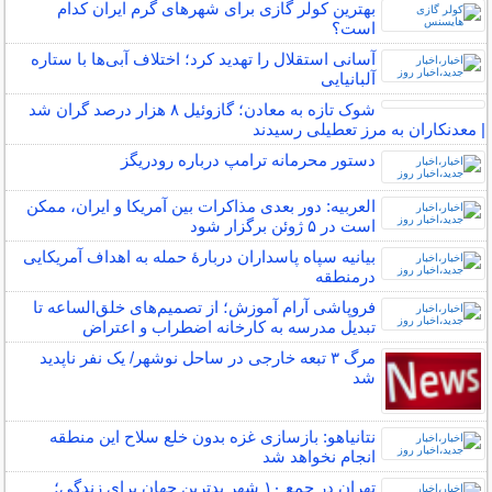
بهترین کولر گازی برای شهرهای گرم ایران کدام
است؟
آسانی استقلال را تهدید کرد؛ اختلاف آبی‌ها با ستاره
آلبانیایی
شوک تازه به معادن؛ گازوئیل ۸ هزار درصد گران شد
| معدنکاران به مرز تعطیلی رسیدند
دستور محرمانه ترامپ درباره رودریگز
العربیه: دور بعدی مذاکرات بین آمریکا و ایران، ممکن
است در ۵ ژوئن برگزار شود
بیانیه سپاه پاسداران دربارۀ حمله به اهداف آمریکایی
درمنطقه
فروپاشی آرام آموزش؛ از تصمیم‌های خلق‌الساعه تا
تبدیل مدرسه به کارخانه اضطراب و اعتراض
مرگ ۳ تبعه خارجی در ساحل نوشهر/ یک نفر ناپدید
شد
نتانیاهو: بازسازی غزه بدون خلع سلاح این منطقه
انجام نخواهد شد
تهران در جمع ۱۰ شهر بدترین جهان برای زندگی؛