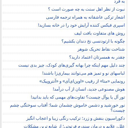
به فرد
نبوت از نظر اهل سنت به چه صورت است ؟
اشعار ترکی عاشقانه به همراه ترجمه فارسی
اسپری فیکس کننده آرایش خود را در خانه بسازید!
روش های متفاوت بافت لیف
چگونه با ارتودنسی نخ دندان بکشیم؟
شناخت نقاط تحریک شوهر
چقدر به همسرتان اعتماد دارید؟
چند دلیل مهم اینکه چرا بهانه گیری‌های کودک، چیز بدی نیست
لباس‎های نو و تمیز هم می‌توانند بیماری‌زا باشند!
رونمایی «متا» از رقیب «اوپن‌ای‌آی» و «آنتروپیک»
هوش مصنوعی جدید، انسان از آب درآمد!
تور آل یا یوآل چیست؟ تفاوت‌های مهمی که باید بدانید!
نور خورشید و دشمن خاموش چشمان شما؛ آفتاب سوختگی چشم
چیست؟
دکوراسیون بنفش و زرد؛ ترکیب رنگی زیبا و اعجاب انگیز
علل، علایم و درمان سندرم فرتوتی؛ از شایع ترین مشکلات