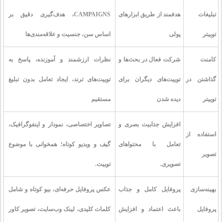
تبلیغات
هدفمند از طریق ابزارهای
CAMPAIGNS، هدف‌گیری دقیق بر
توییتر
پولی
اساس سن، جنسیت و علاقه‌مندی‌ها
کامنت
شرکت فعال در بحث‌ها و
نظرات ارزشمند و آموزنده، پاسخ به
گذاشتن در
توییت‌های دیگران برای
توییت‌های ترند، ایجاد تعامل بدون تبلیغ
توییتر
دیده شدن
مستقیم
افزایش جذابیت بصری و
تصاویر اختصاصی، نمودار و اینفوگرافیک،
استفاده از
تعامل با محتواهای
گیف و ویدیو کوتاه؛ همخوانی با موضوع
تصویر
تصویری.
توییت.
بهینه‌سازی
پروفایل کامل و جذاب
عکس پروفایل حرفه‌ای، بیو کوتاه و شامل
پروفایل
باعث اعتماد و افزایش
کلمات کلیدی، لینک وب‌سایت، تصویر کاور