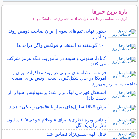
تازه ترین خبرها
(روزنامه، سیاست و جامعه، حوادث، اقتصادی، ورزشی، دانشگاه و...)
سایر خبرهای داغ
جدول نهایی تیم‌های سوم | ایران صاحب دومین روند
بد ادوار
۱۰۰ گوسفند به استخدام فولکس واگن درآمدند!
کانادا،استونی و سوئد در مأموریت تنگه هرمز شرکت
می کنند
فرانسه: نشانه‌های مثبتی در روند مذاکرات ایران و
آمریکا در حال شکل‌گیری است | ونس برای امضای
تفاهم‌نامه به ژنو می‌رود
استقلال قهرمان لیگ برتر شد؛ پرسپولیس آسیا را از
دست داد!
برش DNA سلول‌های بیمار با «قیچی ژنتیکی» جدید
پاداش ویژه قطری‌ها برای «بوعلام خوخی»/ ۳ میلیون
دلار برای یک گل!
قاتل الهه حسین‌نژاد قصاص شد