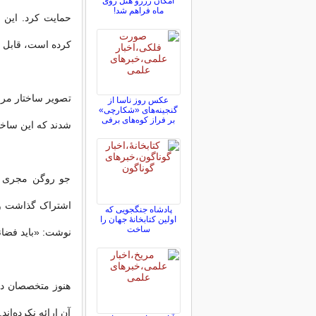
امکان رزرو هتل روی
ماه فراهم شد!
حمایت کرد. این 
کرده است، قابل م
تصویر ساختار مر
عکس روز ناسا از
گنجینه‌های «شکارچی»
بر فراز کوه‌های برفی
شدند که این ساختا
جو روگن مجری یکی
اشتراک گذاشت و 
پادشاه جنگجویی که
اولین کتابخانۀ جهان را
ساخت
نوشت: «باید فضان
هنوز متخصصان درب
آن ارائه نکرده‌اند