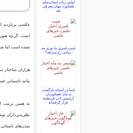
اولین ربات انسان‌نمای
فضانورد جهان معرفی
شد
است. گرچه هنوز 
نشده است اما شک
غیبت قمری بتا توری چه
زمانی رخ می‌دهد؟
هزاران ساختار م
مانند تاسمانی عمدتا از جنس س
ناسا در آستانه بازگشت
به ماه؛ فضانوردان
آرتمیس ۲ در قرنطینه
قرار گرفته‌اند
به همین ترتیب ا
نظریه‌پردازان توط
تمدن‌های باستانی 