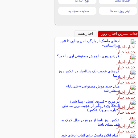
قیمت تبلت
نهج البلاغه
تیتر روزنامه ها
صحیفه سجادیه
جذاب تـــرین اخبار : روز
اخبار هفته
ادعای ماسک از بازگرداندن بینایی تا «دید
فراانسانی»
فرزندپروری با هوش مصنوعی آری یا خیر؟
گره‌های عجیب یک دنباله‌دار در عکس روز
ناسا
مدل جدید هوش مصنوعی «علی‌بابا»
منتشر شد
در مریخ «کندوی عسل» پیدا شد /
کنجکاوی در یکی از عجیب‌ترین مناطق
سیاره سرخ(+ عکس)
عکس روز ناسا از مریخ در حال کمک به
فضاپیمای ناسا
اقدام ایلان ماسک برای اثبات ادعای خود