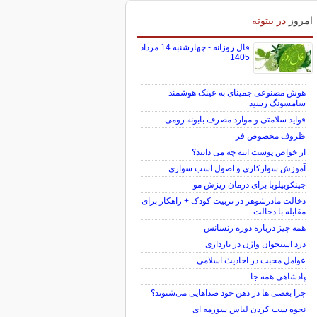
امروز
در بیتوته
فال روزانه - چهارشنبه 14 مرداد
1405
هوش مصنوعی جمینای به عینک هوشمند
سامسونگ رسید
فواید سلامتی و موارد مصرف بابونه رومی
ظروف مخصوص فر
از خواص پوست انبه چه می دانید؟
آموزش سوارکاری و اصول اسب سواری
جینکوبیلوبا برای درمان ریزش مو
دخالت مادرشوهر در تربیت کودک + راهکار برای
مقابله با دخالت
همه چیز درباره دوره رنسانس
درد استخوان واژن در بارداری
عوامل محبت در احادیث اسلامى
پادشاهی همه جا
چرا بعضی ها در ذهن خود صداهایی می‌شنوند؟
نحوه ست کردن لباس سورمه ای