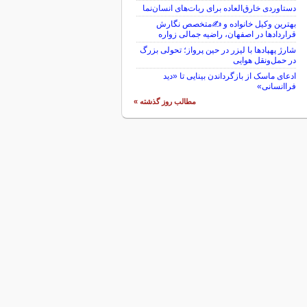
دستاوردی خارق‌العاده برای ربات‌های انسان‌نما
بهترین وکیل خانواده و ✍️متخصص نگارش
قراردادها در اصفهان، راضیه جمالی زواره
شارژ پهپادها با لیزر در حین پرواز؛ تحولی بزرگ
در حمل‌ونقل هوایی
ادعای ماسک از بازگرداندن بینایی تا «دید
فراانسانی»
مطالب روز گذشته »