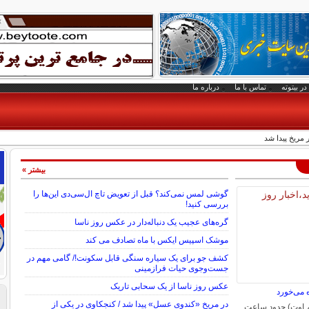
در بیتوته
تماس با ما
درباره ما
 مریخ پیدا شد
بیشتر »
گوشی لمس نمی‌کند؟ قبل از تعویض تاچ ال‌سی‌دی این‌ها را
بررسی کنید!
گره‌های عجیب یک دنباله‌دار در عکس روز ناسا
موشک اسپیس ایکس با ماه تصادف می کند
کشف جو برای یک سیاره سنگی قابل سکونت!/ گامی مهم در
جست‌وجوی حیات فرازمینی
عکس روز ناسا از یک سحابی تاریک
 می‌خورد
در مریخ «کندوی عسل» پیدا شد / کنجکاوی در یکی از
م اوت) حدود ساعت