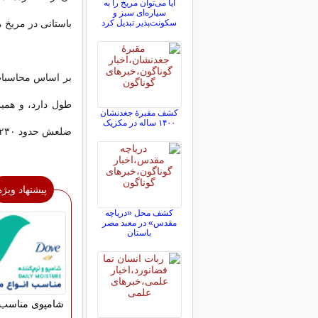
آیا می‌توان مریخ را به
سیاره‌ای سبز و
سکونت‌پذیر تبدیل کرد
باستانی در مریخ می
طول دارد، و همی
کشف مقبرۀ جغدنشان
۱۴۰۰ ساله در مکزیک
ضلعش حدود ۲۳۰ متر طول دارد، ربط دهند.
پیشنهاد ویژه
کشف محل «دریاچه
مقدس» در معبد مصر
باستان
شامپوی مناسب 