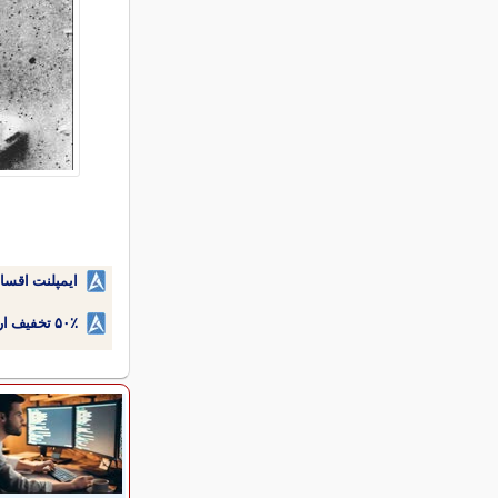
ایمپلنت اقسا
۵۰٪ تخفیف ارتودنسی دندان اقساطی بدون نیاز به چک یا سفته!