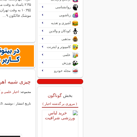
۲:۳۵ بامداد به وق
روانشناسی
(۱۰:۳۵ به وقت تهر
زناشویی
موشک فالکون ۹…
آشپزی و تغذیه
کودکان و والدین
مذهبی
کامپیوتر و اینترنت
علمی
ورزش
مجله خودرو
چیزی شبیه اهر
اخبار علمی و
مجموعه:
بخش
گوناگون
( مروری بر گذشته اخبار )
تاریخ انتشار : دوشنبه, 15 بهمن 1403 14:00