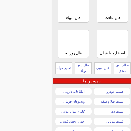
فال حافظ
فال انبیاء
استخاره با قرآن
فال روزانه
طالع بینی
فال روز
فال چوب
تعبیر خواب
هندی
تولد
سرویس ها
قیمت خودرو
اطلاعات دارویی
قیمت طلا و سکه
ویدئوهای فوتبال
قیمت دلار
کالری مواد غذایی
قیمت موبایل
جدول پخش فوتبال