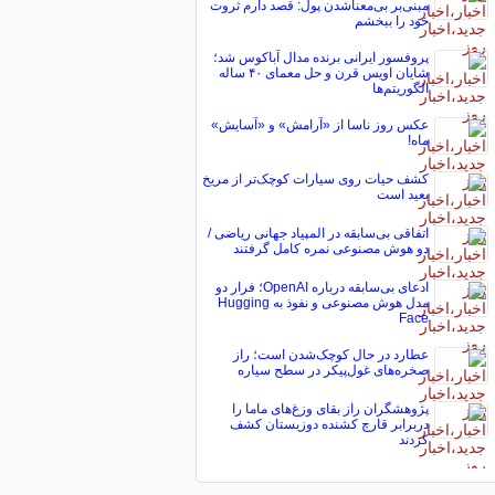
مبنی‌بر بی‌معناشدن پول: قصد دارم ثروت
خود را ببخشم
پروفسور ایرانی برنده مدال آباکوس شد؛
شایان اویس قرن و حل معمای ۴۰ ساله
الگوریتم‌ها
عکس روز ناسا از «آرامش» و «آسایش»
ماه!
کشف حیات روی سیارات کوچک‌تر از مریخ
بعید است
اتفاقی بی‌سابقه در المپیاد جهانی ریاضی /
دو هوش مصنوعی نمره کامل گرفتند
ادعای بی‌سابقه درباره OpenAI؛ فرار دو
مدل هوش مصنوعی و نفوذ به Hugging
Face
عطارد در حال کوچک‌شدن است؛ راز
صخره‌های غول‌پیکر در سطح سیاره
پژوهشگران راز بقای وزغ‌های ماما را
دربرابر قارچ کشنده دوزیستان کشف
کردند