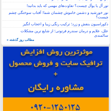
تور آل یا یوآل چیست؟ تفاوت‌های مهمی که باید بدانید!
نور خورشید و دشمن خاموش چشمان شما؛ آفتاب سوختگی چشم
چیست؟
دکوراسیون بنفش و زرد؛ ترکیب رنگی زیبا و اعجاب انگیز
علل، علایم و درمان سندرم فرتوتی؛ از شایع ترین مشکلات
سالمندی
مطالب روز گذشته »