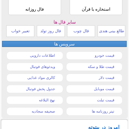
استخاره با قرآن
فال روزانه
سایر فال ها
طالع بینی هندی
فال چوب
فال روز تولد
تعبیر خواب
سرویس ها
قیمت خودرو
اطلاعات دارویی
قیمت طلا و سکه
ویدئوهای فوتبال
قیمت دلار
کالری مواد غذایی
قیمت موبایل
جدول پخش فوتبال
قیمت تبلت
نهج البلاغه
تیتر روزنامه ها
صحیفه سجادیه
امروز در بیتوته