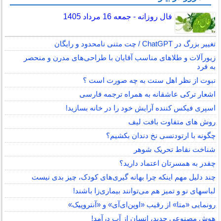
فال روزانه - جمعه 16 مرداد 1405
تغییر بزرگ در ChatGPT / چت متنی نامحدود و رایگان
زیورآلات و طلاهای مناسب آقایان با طراحی‌های مدرن و منحصر
به فرد
نبوت از نظر اهل سنت به چه صورت است ؟
اشعار ترکی عاشقانه به همراه ترجمه فارسی
اسپری فیکس کننده آرایش خود را در خانه بسازید!
روش های متفاوت بافت لیف
چگونه با ارتودنسی نخ دندان بکشیم؟
شناخت نقاط تحریک شوهر
چقدر به همسرتان اعتماد دارید؟
چند دلیل مهم اینکه چرا بهانه گیری‌های کودک، چیز بدی نیست
لباس‎های نو و تمیز هم می‌توانند بیماری‌زا باشند!
رونمایی «متا» از رقیب «اوپن‌ای‌آی» و «آنتروپیک»
هوش مصنوعی جدید، انسان از آب درآمد!