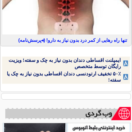
تنها راه رهایی از کمر درد بدون نیاز به دارو! (◂پرسش‌نامه)
ایمپلنت اقساطی دندان بدون نیاز به چک و سفته! ویزیت
رایگان توسط متخصص
۵۰٪ تخفیف ارتودنسی دندان اقساطی بدون نیاز به چک یا
سفته!