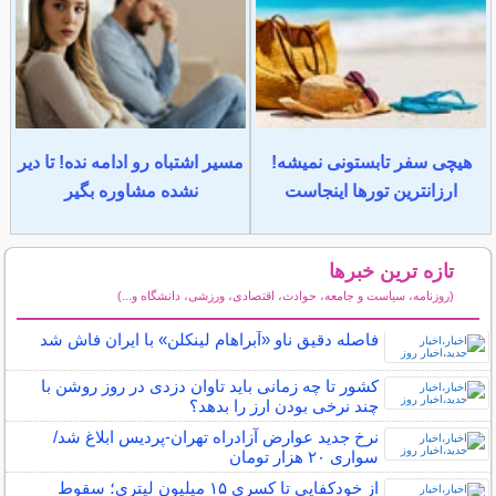
هیچی سفر تابستونی نمیشه!
مسیر اشتباه رو ادامه نده! تا دیر
ارزانترین تورها اینجاست
نشده مشاوره بگیر
تازه ترین خبرها
(روزنامه، سیاست و جامعه، حوادث، اقتصادی، ورزشی، دانشگاه و...)
سایر خبرهای داغ
فاصله دقیق ناو «آبراهام لینکلن» با ایران فاش شد
کشور تا چه زمانی باید تاوان دزدی در روز روشن با
چند نرخی بودن ارز را بدهد؟
نرخ جدید عوارض آزادراه تهران-پردیس ابلاغ شد/
سواری ۲۰ هزار تومان
از خودکفایی تا کسری ۱۵ میلیون لیتری؛ سقوط