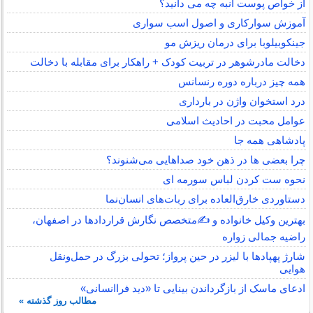
از خواص پوست انبه چه می دانید؟
آموزش سوارکاری و اصول اسب سواری
جینکوبیلوبا برای درمان ریزش مو
دخالت مادرشوهر در تربیت کودک + راهکار برای مقابله با دخالت
همه چیز درباره دوره رنسانس
درد استخوان واژن در بارداری
عوامل محبت در احادیث اسلامى
پادشاهی همه جا
چرا بعضی ها در ذهن خود صداهایی می‌شنوند؟
نحوه ست کردن لباس سورمه ای
دستاوردی خارق‌العاده برای ربات‌های انسان‌نما
بهترین وکیل خانواده و ✍️متخصص نگارش قراردادها در اصفهان،
راضیه جمالی زواره
شارژ پهپادها با لیزر در حین پرواز؛ تحولی بزرگ در حمل‌ونقل
هوایی
ادعای ماسک از بازگرداندن بینایی تا «دید فراانسانی»
مطالب روز گذشته »