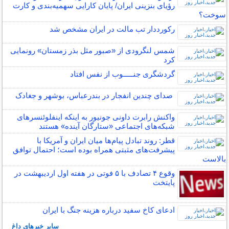
رؤیای بنزینی ایران/ پایان کارایی سهمیه‌بندی و کارت
سوخت؟
رکورددار تب مالت در ایران مشخص شد
شمس لنگرودی از «صبور مثل بذر زمستان» رونمایی
کرد
گردشگری جنـــــوب از نفس افتاد
صدای چندین انفجار در بندرعباس، بوشهر و جغادک
واکنش رابرت داونی جونیور به اینکه اینفلوئنسرهای
شبکه‌های اجتماعی «ستارگان آینده» هستند
قطر: روند تبادل پیام‌ها میان ایران و آمریکا با
پیشرفت‌های مثبتی همراه بوده است؛ احتمال توافق
بالاست
وقوع ۴ تصادف با ۵ فوتی در هفته اول اردیبهشت در
پایتخت
ادعای کاخ سفید درباره هزینه جنگ با ایران
سایر خبرهای داغ