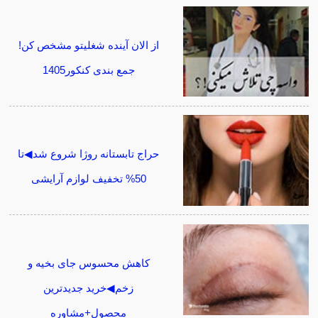
از الان آینده شغلیتو مشخص کن!
جمع بندی کنکور1405
حراج تابستانه روژا شروع شد◀تا
50% تخفیف لوازم آرایشی
کاهش محسوس جای بخیه و
زخم◀خرید جدیدترین
محصول+مشاوره