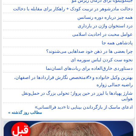
جینکوبیلوبا برای درمان ریزش مو
دخالت مادرشوهر در تربیت کودک + راهکار برای مقابله با دخالت
همه چیز درباره دوره رنسانس
درد استخوان واژن در بارداری
عوامل محبت در احادیث اسلامى
پادشاهی همه جا
چرا بعضی ها در ذهن خود صداهایی می‌شنوند؟
نحوه ست کردن لباس سورمه ای
دستاوردی خارق‌العاده برای ربات‌های انسان‌نما
بهترین وکیل خانواده و ✍️متخصص نگارش قراردادها در اصفهان،
راضیه جمالی زواره
شارژ پهپادها با لیزر در حین پرواز؛ تحولی بزرگ در حمل‌ونقل
هوایی
ادعای ماسک از بازگرداندن بینایی تا «دید فراانسانی»
مطالب روز گذشته »