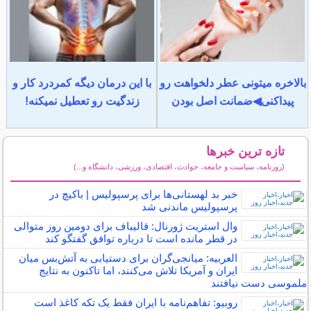
بالاخره میتونی عطر دلخواهت رو
با این درمان دیگه کمردرد کار و
پیداکنی◀ضمانت اصل بودن
زندگیت رو تعطیل نمیکنه!
تازه ترین خبرها
(روزنامه، سیاست و جامعه، حوادث، اقتصادی، ورزشی، دانشگاه و...)
سایر خبرهای داغ
خبر بد لهستانی‌ها برای پرسپولیس | باکیچ در
پرسپولیس ماندنی شد
وال استریت ژورنال: قالیباف برای دومین روز متوالی
در قطر مانده است تا درباره توافق گفتگو کند
العربیه: میانجی‌گران برای دستیابی به آتش‌بس میان
ایران و آمریکا تلاش می‌کنند، اما تاکنون به نتایج
ملموسی دست نیافتند
روبیو: تفاهم‌نامه با ایران فقط یک تکه کاغذ است