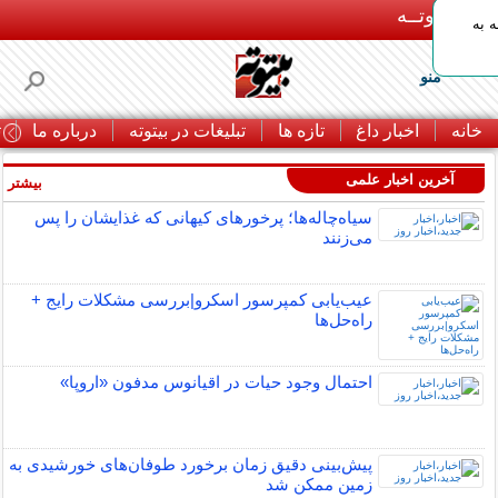
بـیتوتــه
 به
منو
خانه
اخبار داغ
تازه ها
تبلیغات در بیتوته
درباره ما
ت
آخرین اخبار علمی
بیشتر »
سیاه‌چاله‌ها؛ پرخورهای کیهانی که غذایشان را پس
می‌زنند
عیب‌یابی کمپرسور اسکرو|بررسی مشکلات رایج +
راه‌حل‌ها
احتمال وجود حیات در اقیانوس مدفون «اروپا»
پیش‌بینی دقیق زمان برخورد طوفان‌های خورشیدی به
زمین ممکن شد