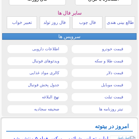
سایر فال ها
طالع بینی هندی
فال چوب
فال روز تولد
تعبیر خواب
سرویس ها
قیمت خودرو
اطلاعات دارویی
قیمت طلا و سکه
ویدئوهای فوتبال
قیمت دلار
کالری مواد غذایی
قیمت موبایل
جدول پخش فوتبال
قیمت تبلت
نهج البلاغه
تیتر روزنامه ها
صحیفه سجادیه
امروز در بیتوته
اولین تصاویر شیائومی میکس فولد ۵ منتشر شد