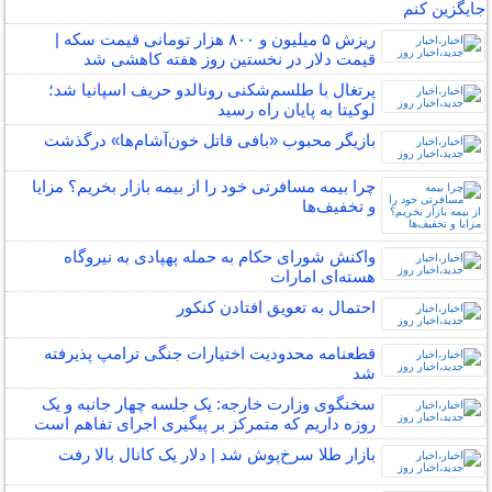
جایگزین کنم
ریزش ۵ میلیون و ۸۰۰ هزار تومانی قیمت سکه |
قیمت دلار در نخستین روز هفته کاهشی شد
پرتغال با طلسم‌شکنی رونالدو حریف اسپانیا شد؛
لوکیتا به پایان راه رسید
بازیگر محبوب «بافی قاتل خون‌آشام‌ها» درگذشت
چرا بیمه مسافرتی خود را از بیمه بازار بخریم؟ مزایا
و تخفیف‌ها
واکنش شورای حکام به حمله پهپادی به نیروگاه
هسته‌ای امارات
احتمال به تعویق افتادن کنکور
قطعنامه محدودیت اختیارات جنگی ترامپ پذیرفته
شد
سخنگوی وزارت خارجه: یک جلسه چهار جانبه و یک
روزه داریم که متمرکز بر پیگیری اجرای تفاهم است
بازار طلا سرخ‌پوش شد | دلار یک کانال بالا رفت