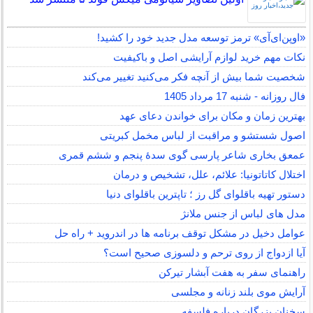
«اوپن‌ای‌آی» ترمز توسعه مدل جدید خود را کشید!
نکات مهم خرید لوازم آرایشی اصل و باکیفیت
شخصیت شما بیش از آنچه فکر می‌کنید تغییر می‌کند
فال روزانه - شنبه 17 مرداد 1405
بهترین زمان و مکان برای خواندن دعای عهد
اصول شستشو و مراقبت از لباس مخمل کبریتی
عمعق بخاری شاعر پارسی گوی سدهٔ پنجم و ششم قمری
اختلال کاتاتونیا: علائم، علل، تشخیص و درمان
دستور تهیه باقلوای گل رز ؛ تاپترین باقلوای دنیا
مدل های لباس از جنس ملانژ
عوامل دخیل در مشکل توقف برنامه ها در اندروید + راه حل
آیا ازدواج از روی ترحم و دلسوزی صحیح است؟
راهنمای سفر به هفت آبشار تیرکن
آرایش موی بلند زنانه و مجلسی
سخنان بزرگان درباره فلسفه