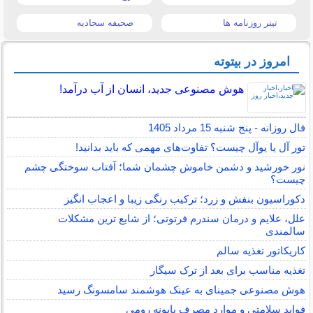
تیتر روزنامه ها
صحیفه سجادیه
امروز در بیتوته
هوش مصنوعی جدید، انسان از آب درآمد!
فال روزانه - پنج شنبه 15 مرداد 1405
تور آل یا یوآل چیست؟ تفاوت‌های مهمی که باید بدانید!
نور خورشید و دشمن خاموش چشمان شما؛ آفتاب سوختگی چشم
چیست؟
دکوراسیون بنفش و زرد؛ ترکیب رنگی زیبا و اعجاب انگیز
علل، علایم و درمان سندرم فرتوتی؛ از شایع ترین مشکلات
سالمندی
کاریکاتور تغذیه سالم
تغذیه مناسب برای بعد از ترک سیگار
هوش مصنوعی جمینای به عینک هوشمند سامسونگ رسید
فواید سلامتی و موارد مصرف بابونه رومی