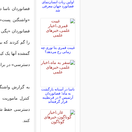
اولین ربات انسان‌نمای
فضانورد جهان معرفی
شد
را گم کردند که بر
غیبت قمری بتا توری چه
زمانی رخ می‌دهد؟
گمشده آنها یک ک
دسترسی» در برابر 
ناسا در آستانه بازگشت
به ماه؛ فضانوردان
آرتمیس ۲ در قرنطینه
کنترل ماموریت ر
قرار گرفته‌اند
دسترسی حفظ شود ام
کنند.