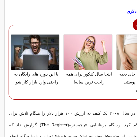
 جای بخیه
اینجا سال کنکور برای همه
با این دوره های رایگان به
 پوستی
راحت ترین ساله!
راحتی وارد بازار کار شو!
یک فضانورد ناسا در سال ۲۰۰۸ یک کیف به ارزش ۱۰۰ هزار دلار را هنگام تلاش برای
پاکسازی نشت گم کرد. وب‌گاه بریتانیایی «رجیستر»(The Register) گزارش داد که
«هایدماری استفانیشین پایپر»(Heidemarie Stefanyshyn-Piper) فضانورد ناسا هنگام انجام