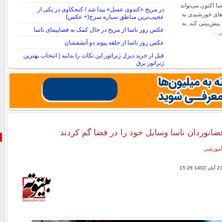
ریت PUNCH ناسا اکنون می‌تواند
در مریخ «کندوی عسل» پیدا شد / کنجکاوی در یکی از
های خورشیدی به
عجیب‌ترین مناطق سیاره سرخ(+ عکس)
پیش‌بینی کند. به
عکس روز ناسا از مریخ در حال کمک به فضاپیمای ناسا
در…
عکس روز ناسا از حلقه پیوند دو آتشفشان
قبل از خرید دیزل ژنراتور این نکات را بدانید | انتخاب بهترین
ژنراتور برق
 آموزشی