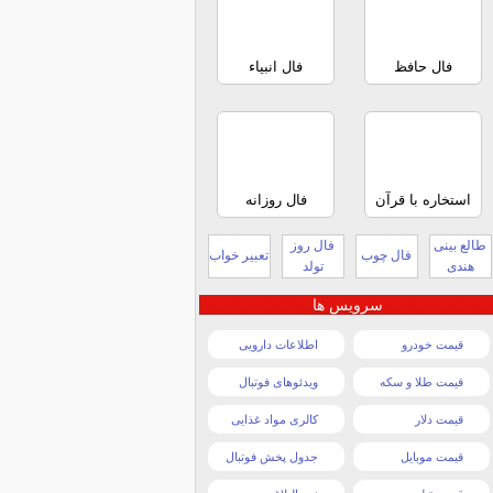
فال حافظ
فال انبیاء
استخاره با قرآن
فال روزانه
طالع بینی
فال روز
فال چوب
تعبیر خواب
هندی
تولد
سرویس ها
قیمت خودرو
اطلاعات دارویی
قیمت طلا و سکه
ویدئوهای فوتبال
قیمت دلار
کالری مواد غذایی
قیمت موبایل
جدول پخش فوتبال