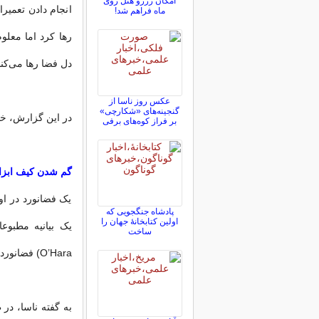
امکان رزرو هتل روی
انجام دادن تعمیر
ماه فراهم شد!
رها کرد اما معلو
دل فضا رها می‌کنن
عکس روز ناسا از
گنجینه‌های «شکارچی»
در این گزارش، خلا
بر فراز کوه‌های برفی
گم شدن کیف ابزا
یک فضانورد در اوا
پادشاه جنگجویی که
اولین کتابخانۀ جهان را
ساخت
O’Hara) فضانوردان ناسا در حال انجام دادن تعمیراتی در ایستگاه فضایی بین‌المللی بودند.