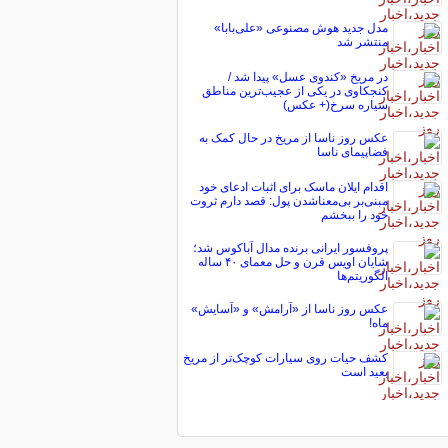
مدل جدید هوش مصنوعی «علی‌بابا»
منتشر شد
در مریخ «کندوی عسل» پیدا شد /
کنجکاوی در یکی از عجیب‌ترین مناطق
سیاره سرخ(+ عکس)
عکس روز ناسا از مریخ در حال کمک به
فضاپیمای ناسا
اقدام ایلان ماسک برای اثبات ادعای خود
مبنی‌بر بی‌معناشدن پول: قصد دارم ثروت
خود را ببخشم
پروفسور ایرانی برنده مدال آباکوس شد؛
شایان اویس قرن و حل معمای ۴۰ ساله
الگوریتم‌ها
عکس روز ناسا از «آرامش» و «آسایش»
ماه!
کشف حیات روی سیارات کوچک‌تر از مریخ
بعید است