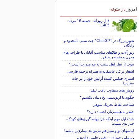
امروز
در بیتوته
فال روزانه - جمعه 16 مرداد
1405
تغییر بزرگ در ChatGPT / چت متنی نامحدود و
رایگان
زیورآلات و طلاهای مناسب آقایان با طراحی‌های
مدرن و منحصر به فرد
نبوت از نظر اهل سنت به چه صورت است ؟
اشعار ترکی عاشقانه به همراه ترجمه فارسی
اسپری فیکس کننده آرایش خود را در خانه
بسازید!
روش های متفاوت بافت لیف
چگونه با ارتودنسی نخ دندان بکشیم؟
شناخت نقاط تحریک شوهر
چقدر به همسرتان اعتماد دارید؟
چند دلیل مهم اینکه چرا بهانه گیری‌های کودک،
چیز بدی نیست
لباس‎های نو و تمیز هم می‌توانند بیماری‌زا باشند!
رونمایی «متا» از رقیب «اوپن‌ای‌آی» و