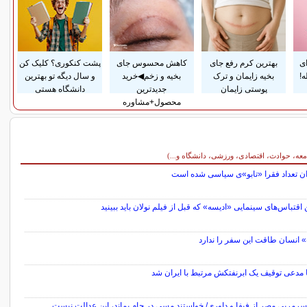
ای
بهترین کرم رفع جای
کاهش محسوس جای
پشت کنکوری؟ کلیک کن
!
بخیه زایمان و ترک
بخیه و زخم◀خرید
و سال دیگه تو بهترین
پوستی زایمان
جدیدترین
دانشگاه هستی
محصول+مشاوره
معه، حوادث، اقتصادی، ورزشی، دانشگاه و...)
ران تعداد فقرا «تابو»ی سیاسی شده است
 اقتباس‌های سینمایی «ادیسه» که قبل از فیلم نولان باید ببینید
 انسان طاقت این سفر را ندارد
 مدعی توقیف یک ابرنفتکش مرتبط با ایران شد
 سرمربی مصر از فیفا و داوری/ خواستند مسی در جام بماند، این عدالت نیست