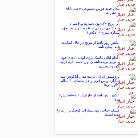
مدل جدید هوش مصنوعی «علی‌بابا»
منتشر شد
در مریخ «کندوی عسل» پیدا شد /
کنجکاوی در یکی از عجیب‌ترین مناطق
سیاره سرخ(+ عکس)
عکس روز ناسا از مریخ در حال کمک به
فضاپیمای ناسا
اقدام ایلان ماسک برای اثبات ادعای خود
مبنی‌بر بی‌معناشدن پول: قصد دارم ثروت
خود را ببخشم
پروفسور ایرانی برنده مدال آباکوس شد؛
شایان اویس قرن و حل معمای ۴۰ ساله
الگوریتم‌ها
عکس روز ناسا از «آرامش» و «آسایش»
ماه!
کشف حیات روی سیارات کوچک‌تر از مریخ
بعید است