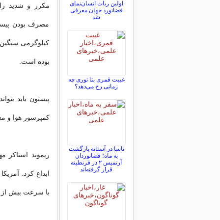
اولین ربات انسان‌نمای
مکرر و شدید را
فضانورد جهان معرفی
شد
کیلوگرمی سنگین 
بوده است.
غیبت قمری بتا توری چه
زمانی رخ می‌دهد؟
کمپرسور هوا و معادل ۱۰ هزار برابر نیروی گرانش 
ناسا در آستانه بازگشت
به ماه؛ فضانوردان
آرتمیس ۲ در قرنطینه
قرار گرفته‌اند
ابداع کرد. آمریک
با سرعت بیش از ۵ ماخ (۵ برابر سرعت صوت) تعداد زیادی تونل باد ساختند