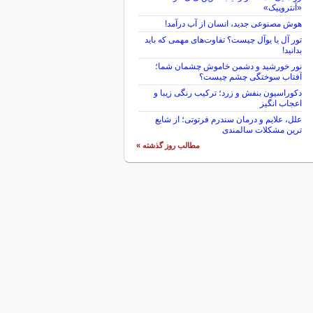
«آنتروپیک»
هوش مصنوعی جدید، انسان از آب درآمد!
تور آل یا یوآل چیست؟ تفاوت‌های مهمی که باید
بدانید!
نور خورشید و دشمن خاموش چشمان شما؛
آفتاب سوختگی چشم چیست؟
دکوراسیون بنفش و زرد؛ ترکیب رنگی زیبا و
اعجاب انگیز
علل، علایم و درمان سندرم فرتوتی؛ از شایع
ترین مشکلات سالمندی
مطالب روز گذشته »