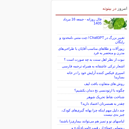
امروز
در بیتوته
فال روزانه - جمعه 16 مرداد
1405
تغییر بزرگ در ChatGPT / چت متنی نامحدود و
رایگان
زیورآلات و طلاهای مناسب آقایان با طراحی‌های
مدرن و منحصر به فرد
نبوت از نظر اهل سنت به چه صورت است ؟
اشعار ترکی عاشقانه به همراه ترجمه فارسی
اسپری فیکس کننده آرایش خود را در خانه
بسازید!
روش های متفاوت بافت لیف
چگونه با ارتودنسی نخ دندان بکشیم؟
شناخت نقاط تحریک شوهر
چقدر به همسرتان اعتماد دارید؟
چند دلیل مهم اینکه چرا بهانه گیری‌های کودک،
چیز بدی نیست
لباس‎های نو و تمیز هم می‌توانند بیماری‌زا باشند!
رونمایی «متا» از رقیب «اوپن‌ای‌آی» و