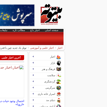
صفحه اصلی
اخبار داغ
مطالب تازه
تبلیغات 
اخبار
اخبار علمی و آموزشی
تونل باد جدید چین با قدرت ۳۳ برابر سرعت صوت ساخت
اخبار
آخرین اخبار علمی
بازار
فرهنگ و هنر
سلامت
گردشگری
سرگرمی
اسرار خانه داری
دنیای مد
احتمال وجود حیات در
«اروپا»
آرایش و زیبایی