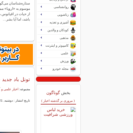
ستاره‌شناسان می‌گو
روانشناسی
موسوم به «اروپا» مم
از حیات در اقیانوس 
زناشویی
باشد، اما آیا بشر…
آشپزی و تغذیه
کودکان و والدین
مذهبی
کامپیوتر و اینترنت
علمی
ورزش
مجله خودرو
تونل باد جدید چین با قدرت ۳
اخبار علمی و
مجموعه:
بخش
گوناگون
( مروری بر گذشته اخبار )
تاریخ انتشار : دوشنبه, 21 شهریور 1401 12:27