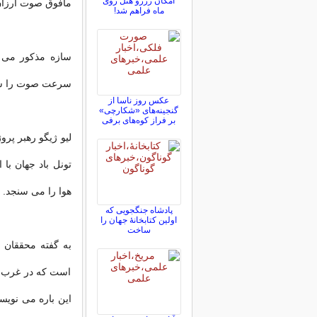
امکان رزرو هتل روی
مافوق صوت ارزان و
ماه فراهم شد!
سرعت صوت را شب
عکس روز ناسا از
گنجینه‌های «شکارچی»
بر فراز کوه‌های برفی
لیو ژیگو رهبر پرو
تونل باد جهان با 
هوا را می سنجد.
پادشاه جنگجویی که
اولین کتابخانۀ جهان را
ساخت
است که در غرب سا
این باره می نویس