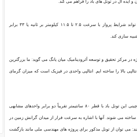
 ایده آل در تونل های باد را فراهم می کند.
سازه مذکور می تواند شرایط پرواز با سرعت ۲.۵ تا ۱۱.۵ کیلومتر بر ثانیه یا ۳۳ برابر
یه سازی کند.
ژه در مرکز تحقیق و توسعه آئرودینامیک میان یانگ می گوید: ما بزرگترین
انتالپی بالا را ساخته ایم. انتالپی واحدی در فیزیک است که میزان گرمای
به گفته محققان چینی این تونل باد با قطر ۸۰ سانتیمتر تقریباً دو برابر واحدهای مشابهی
خته می شوند. آنها با اشاره به سرعت فرار از میدان گرانش زمین در
ند: می توان از تونل مذکور برای پروژه های مهندسی ملی مانند بازگشت