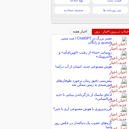
قیمت تبلت
نهج البلاغه
تیتر روزنامه ها
صحیفه سجادیه
جذاب تـــرین اخبار : روز
اخبار هفته
تغییر بزرگ در ChatGPT / چت متنی
نامحدود و رایگان
رونمایی «متا» از رقیب «اوپن‌ای‌آی» و
«آنتروپیک»
هوش مصنوعی جدید، انسان از آب درآمد!
پیش‌بینی دقیق زمان برخورد طوفان‌های
خورشیدی به زمین ممکن شد
ادعای ماسک از بازگرداندن بینایی تا «دید
فراانسانی»
فرزندپروری با هوش مصنوعی آری یا خیر؟
گره‌های عجیب یک دنباله‌دار در عکس روز
ناسا