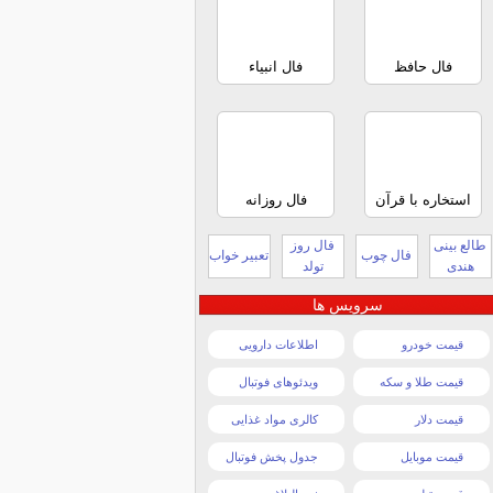
فال حافظ
فال انبیاء
استخاره با قرآن
فال روزانه
طالع بینی
فال روز
فال چوب
تعبیر خواب
هندی
تولد
سرویس ها
قیمت خودرو
اطلاعات دارویی
قیمت طلا و سکه
ویدئوهای فوتبال
قیمت دلار
کالری مواد غذایی
قیمت موبایل
جدول پخش فوتبال