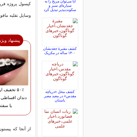
آیا می‌توان مریخ را به
کپسول پروژه فرود
سیاره‌ای سبز و
سکونت‌پذیر تبدیل کرد
وسایل نقلیه مافو
پیشنهاد ویژه
کشف مقبرۀ جغدنشان
۱۴۰۰ ساله در مکزیک
۵۰٪ تخفیف 
کشف محل «دریاچه
مقدس» در معبد مصر
دندان اقساطی 
باستان
یا سفته
از آنجا که پیست