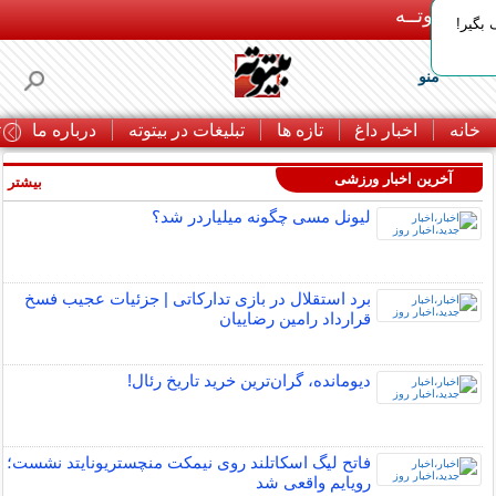
بـیتوتــه
بگیر!
منو
خانه
اخبار داغ
تازه ها
تبلیغات در بیتوته
درباره ما
ت
آخرین اخبار ورزشی
بیشتر »
لیونل مسی چگونه میلیاردر شد؟
برد استقلال در بازی تدارکاتی | جزئیات عجیب فسخ
قرارداد رامین رضاییان
دیومانده، گران‌ترین خرید تاریخ رئال!
فاتح لیگ اسکاتلند روی نیمکت منچستریونایتد نشست؛
رویایم واقعی شد