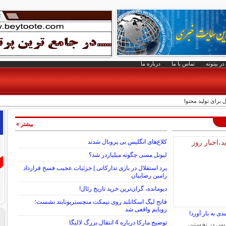
در بیتوته
تماس با ما
درباره ما
بیشتر »
کلاغ‌های انگلیس بی پروبال شدند
لیونل مسی چگونه میلیاردر شد؟
برد استقلال در بازی تدارکاتی | جزئیات عجیب فسخ قرارداد
رامین رضاییان
دیومانده، گران‌ترین خرید تاریخ رئال!
فاتح لیگ اسکاتلند روی نیمکت منچستریونایتد نشست؛
رویایم واقعی شد
دی به بار آورد!
توضیح مارکا درباره 4 انتقال بزرگ لالیگا
یس در نخستین