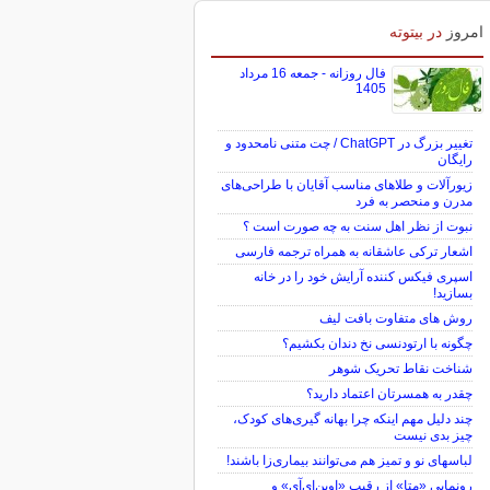
امروز
در بیتوته
فال روزانه - جمعه 16 مرداد
1405
تغییر بزرگ در ChatGPT / چت متنی نامحدود و
رایگان
زیورآلات و طلاهای مناسب آقایان با طراحی‌های
مدرن و منحصر به فرد
نبوت از نظر اهل سنت به چه صورت است ؟
اشعار ترکی عاشقانه به همراه ترجمه فارسی
اسپری فیکس کننده آرایش خود را در خانه
بسازید!
روش های متفاوت بافت لیف
چگونه با ارتودنسی نخ دندان بکشیم؟
شناخت نقاط تحریک شوهر
چقدر به همسرتان اعتماد دارید؟
چند دلیل مهم اینکه چرا بهانه گیری‌های کودک،
چیز بدی نیست
لباس‎های نو و تمیز هم می‌توانند بیماری‌زا باشند!
رونمایی «متا» از رقیب «اوپن‌ای‌آی» و