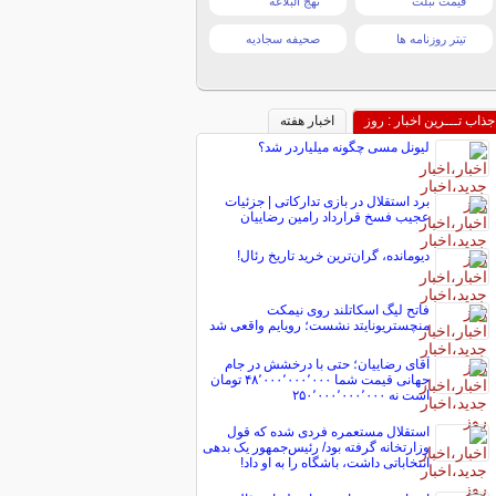
قیمت تبلت
نهج البلاغه
تیتر روزنامه ها
صحیفه سجادیه
جذاب تـــرین اخبار : روز
اخبار هفته
لیونل مسی چگونه میلیاردر شد؟
برد استقلال در بازی تدارکاتی | جزئیات
عجیب فسخ قرارداد رامین رضاییان
دیومانده، گران‌ترین خرید تاریخ رئال!
فاتح لیگ اسکاتلند روی نیمکت
منچستریونایتد نشست؛ رویایم واقعی شد
آقای رضاییان؛ حتی با درخشش در جام
جهانی قیمت شما ۴۸٬۰۰۰٬۰۰۰٬۰۰۰ تومان
است نه ۲۵۰٬۰۰۰٬۰۰۰٬۰۰۰
استقلال مستعمره فردی شده که قول
وزارتخانه گرفته بود/ رئیس‌جمهور یک بدهی
انتخاباتی داشت، باشگاه را به او داد!