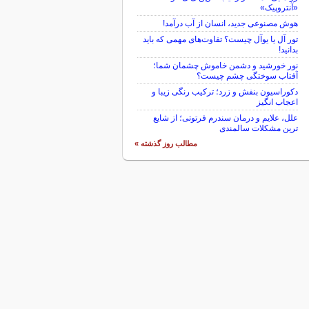
«آنتروپیک»
هوش مصنوعی جدید، انسان از آب درآمد!
تور آل یا یوآل چیست؟ تفاوت‌های مهمی که باید
بدانید!
نور خورشید و دشمن خاموش چشمان شما؛
آفتاب سوختگی چشم چیست؟
دکوراسیون بنفش و زرد؛ ترکیب رنگی زیبا و
اعجاب انگیز
علل، علایم و درمان سندرم فرتوتی؛ از شایع
ترین مشکلات سالمندی
مطالب روز گذشته »