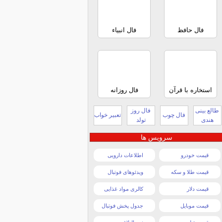
فال حافظ
فال انبیاء
استخاره با قرآن
فال روزانه
طالع بینی
فال روز
فال چوب
تعبیر خواب
هندی
تولد
سرویس ها
قیمت خودرو
اطلاعات دارویی
قیمت طلا و سکه
ویدئوهای فوتبال
قیمت دلار
کالری مواد غذایی
قیمت موبایل
جدول پخش فوتبال