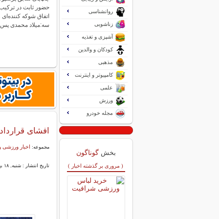
حضور ثابت در ترکیب ب
روانشناسی
اتفاق شوکه کننده‌ای 
زناشویی
سه:میلاد محمدی پس
آشپزی و تغذیه
کودکان و والدین
مذهبی
کامپیوتر و اینترنت
علمی
ورزش
مجله خودرو
افشای قرارداد 18 میلیاردی استقلال برای تولید مح
اخبار ورزشی و
مجموعه:
بخش
گوناگون
( مروری بر گذشته اخبار )
تاریخ انتشار : شنبه, ۱۸ بهمن ۱۴۰۴ ۲۰:۲۳