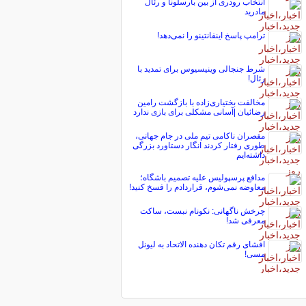
انتخاب رودری از بین بارسلونا و رئال
مادرید
ترامپ پاسخ اینفانتینو را نمی‌دهد!
شرط جنجالی وینیسیوس برای تمدید با
رئال!
مخالفت بختیاری‌زاده با بازگشت رامین
رضائیان |آسانی مشکلی برای بازی ندارد
مقصران ناکامی تیم ملی در جام جهانی،
طوری رفتار کردند انگار دستاورد بزرگی
داشته‌ایم
مدافع پرسپولیس علیه تصمیم باشگاه؛
معاوضه نمی‌شوم، قراردادم را فسخ کنید!
چرخش ناگهانی: نکونام نبست، ساکت
معرفی شد!
افشای رقم تکان دهنده الاتحاد به لیونل
مسی!