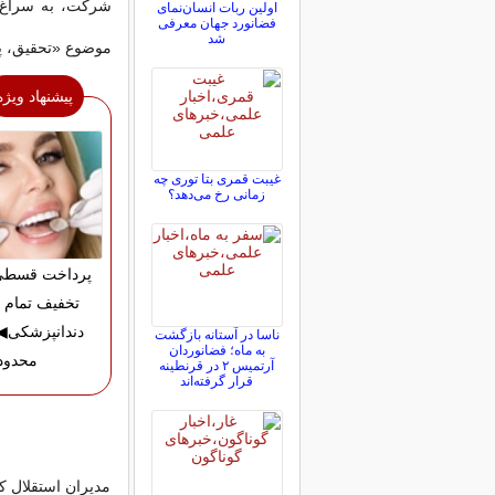
اولین ربات انسان‌نمای
فضانورد جهان معرفی
شد
موضوع «تحقیق، پ
پیشنهاد ویژه
غیبت قمری بتا توری چه
زمانی رخ می‌دهد؟
تخفیف تمام 
دندانپزشکی
ناسا در آستانه بازگشت
به ماه؛ فضانوردان
محدود
آرتمیس ۲ در قرنطینه
قرار گرفته‌اند
مدیران استقلال که