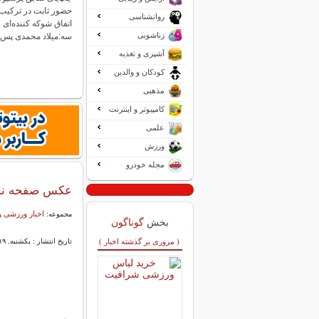
حضور ثابت در ترکیب ب
روانشناسی
اتفاق شوکه کننده‌ای 
زناشویی
سه:میلاد محمدی پس
آشپزی و تغذیه
کودکان و والدین
مذهبی
کامپیوتر و اینترنت
علمی
ورزش
مجله خودرو
عکس صفحه نخست ر
اخبار ورزشی و
مجموعه:
بخش
گوناگون
( مروری بر گذشته اخبار )
تاریخ انتشار : یکشنبه, ۱۹ بهمن ۱۴۰۴ ۰۸:۴۲