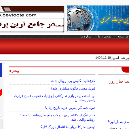
در بیتوته
تماس با ما
درباره ما
روز 1404.11.19
بیشتر »
کلاغ‌های انگلیس بی پروبال شدند
لیونل مسی چگونه میلیاردر شد؟
برد استقلال در بازی تدارکاتی | جزئیات عجیب فسخ قرارداد
رامین رضاییان
دیومانده، گران‌ترین خرید تاریخ رئال!
فاتح لیگ اسکاتلند روی نیمکت منچستریونایتد نشست؛
رویایم واقعی شد
دی به بار آورد!
توضیح مارکا درباره 4 انتقال بزرگ لالیگا
یس در نخستین