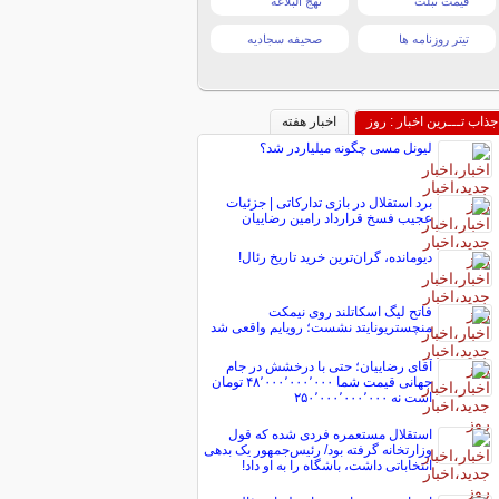
قیمت تبلت
نهج البلاغه
تیتر روزنامه ها
صحیفه سجادیه
جذاب تـــرین اخبار : روز
اخبار هفته
لیونل مسی چگونه میلیاردر شد؟
برد استقلال در بازی تدارکاتی | جزئیات
عجیب فسخ قرارداد رامین رضاییان
دیومانده، گران‌ترین خرید تاریخ رئال!
فاتح لیگ اسکاتلند روی نیمکت
منچستریونایتد نشست؛ رویایم واقعی شد
آقای رضاییان؛ حتی با درخشش در جام
جهانی قیمت شما ۴۸٬۰۰۰٬۰۰۰٬۰۰۰ تومان
است نه ۲۵۰٬۰۰۰٬۰۰۰٬۰۰۰
استقلال مستعمره فردی شده که قول
وزارتخانه گرفته بود/ رئیس‌جمهور یک بدهی
انتخاباتی داشت، باشگاه را به او داد!