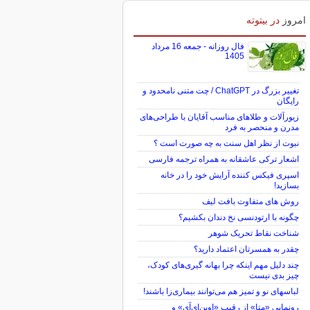
امروز
در بیتوته
فال روزانه - جمعه 16 مرداد
1405
تغییر بزرگ در ChatGPT / چت متنی نامحدود و
رایگان
زیورآلات و طلاهای مناسب آقایان با طراحی‌های
مدرن و منحصر به فرد
نبوت از نظر اهل سنت به چه صورت است ؟
اشعار ترکی عاشقانه به همراه ترجمه فارسی
اسپری فیکس کننده آرایش خود را در خانه
بسازید!
روش های متفاوت بافت لیف
چگونه با ارتودنسی نخ دندان بکشیم؟
شناخت نقاط تحریک شوهر
چقدر به همسرتان اعتماد دارید؟
چند دلیل مهم اینکه چرا بهانه گیری‌های کودک،
چیز بدی نیست
لباس‎های نو و تمیز هم می‌توانند بیماری‌زا باشند!
رونمایی «متا» از رقیب «اوپن‌ای‌آی» و