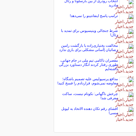
انتخاب رودری از بین بارسلونا و رئال
مادرید
ترامپ پاسخ اینفانتینو را نمی‌دهد!
شرط جنجالی وینیسیوس برای تمدید با
رئال!
مخالفت بختیاری‌زاده با بازگشت رامین
رضائیان |آسانی مشکلی برای بازی ندارد
مقصران ناکامی تیم ملی در جام جهانی،
طوری رفتار کردند انگار دستاورد بزرگی
داشته‌ایم
مدافع پرسپولیس علیه تصمیم باشگاه؛
معاوضه نمی‌شوم، قراردادم را فسخ کنید!
چرخش ناگهانی: نکونام نبست، ساکت
معرفی شد!
افشای رقم تکان دهنده الاتحاد به لیونل
مسی!