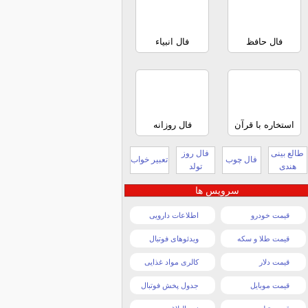
فال حافظ
فال انبیاء
استخاره با قرآن
فال روزانه
طالع بینی
فال روز
فال چوب
تعبیر خواب
هندی
تولد
سرویس ها
قیمت خودرو
اطلاعات دارویی
قیمت طلا و سکه
ویدئوهای فوتبال
قیمت دلار
کالری مواد غذایی
قیمت موبایل
جدول پخش فوتبال