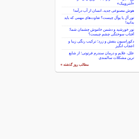
«آنتروپیک»
هوش مصنوعی جدید، انسان از آب درآمد!
تور آل یا یوآل چیست؟ تفاوت‌های مهمی که باید
بدانید!
نور خورشید و دشمن خاموش چشمان شما؛
آفتاب سوختگی چشم چیست؟
دکوراسیون بنفش و زرد؛ ترکیب رنگی زیبا و
اعجاب انگیز
علل، علایم و درمان سندرم فرتوتی؛ از شایع
ترین مشکلات سالمندی
مطالب روز گذشته »