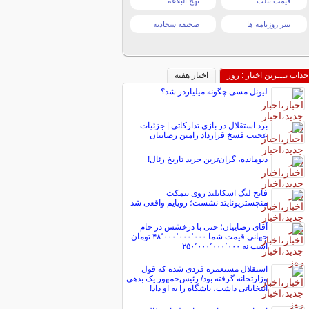
قیمت تبلت
نهج البلاغه
تیتر روزنامه ها
صحیفه سجادیه
جذاب تـــرین اخبار : روز
اخبار هفته
لیونل مسی چگونه میلیاردر شد؟
برد استقلال در بازی تدارکاتی | جزئیات
عجیب فسخ قرارداد رامین رضاییان
دیومانده، گران‌ترین خرید تاریخ رئال!
فاتح لیگ اسکاتلند روی نیمکت
منچستریونایتد نشست؛ رویایم واقعی شد
آقای رضاییان؛ حتی با درخشش در جام
جهانی قیمت شما ۴۸٬۰۰۰٬۰۰۰٬۰۰۰ تومان
است نه ۲۵۰٬۰۰۰٬۰۰۰٬۰۰۰
استقلال مستعمره فردی شده که قول
وزارتخانه گرفته بود/ رئیس‌جمهور یک بدهی
انتخاباتی داشت، باشگاه را به او داد!