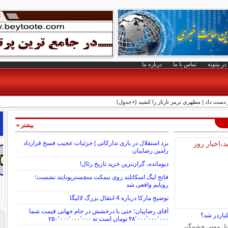
در بیتوته
تماس با ما
درباره ما
ست داد | مطهری ترمز تارتار را کشید (+جدول)
بیشتر »
برد استقلال در بازی تدارکاتی | جزئیات عجیب فسخ قرارداد
رامین رضاییان
دیومانده، گران‌ترین خرید تاریخ رئال!
فاتح لیگ اسکاتلند روی نیمکت منچستریونایتد نشست؛
رویایم واقعی شد
توضیح مارکا درباره 4 انتقال بزرگ لالیگا
آقای رضاییان؛ حتی با درخشش در جام جهانی قیمت شما
یاردر شد؟
۴۸٬۰۰۰٬۰۰۰٬۰۰۰ تومان است نه ۲۵۰٬۰۰۰٬۰۰۰٬۰۰۰
لیونل مسی چشمگیر