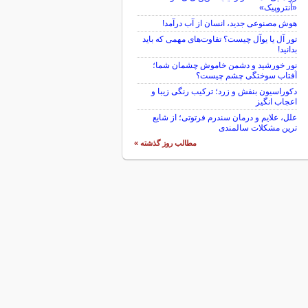
«آنتروپیک»
هوش مصنوعی جدید، انسان از آب درآمد!
تور آل یا یوآل چیست؟ تفاوت‌های مهمی که باید
بدانید!
نور خورشید و دشمن خاموش چشمان شما؛
آفتاب سوختگی چشم چیست؟
دکوراسیون بنفش و زرد؛ ترکیب رنگی زیبا و
اعجاب انگیز
علل، علایم و درمان سندرم فرتوتی؛ از شایع
ترین مشکلات سالمندی
مطالب روز گذشته »