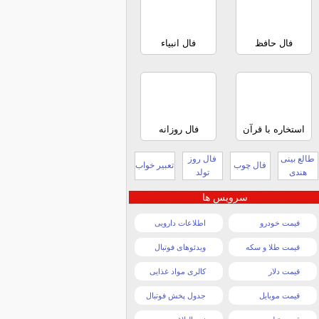
فال حافظ
فال انبیاء
استخاره با قرآن
فال روزانه
طالع بینی
فال روز
فال چوب
تعبیر خواب
هندی
تولد
سرویس ها
قیمت خودرو
اطلاعات دارویی
قیمت طلا و سکه
ویدئوهای فوتبال
قیمت دلار
کالری مواد غذایی
قیمت موبایل
جدول پخش فوتبال