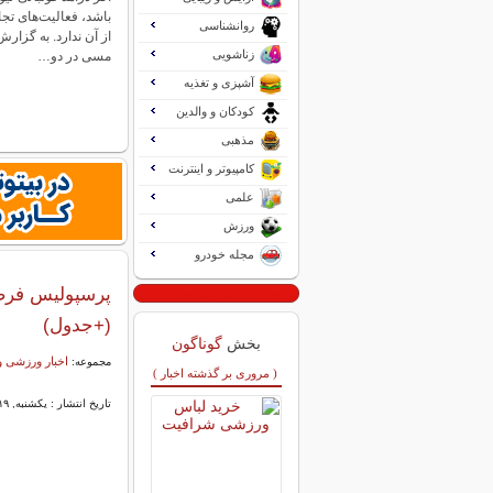
باشد، فعالیت‌های تج
روانشناسی
از آن ندارد. به گزارش
زناشویی
مسی در دو…
آشپزی و تغذیه
کودکان و والدین
مذهبی
کامپیوتر و اینترنت
علمی
ورزش
مجله خودرو
پرسپولیس فرصت
(+جدول)
بخش
گوناگون
اخبار ورزشی و
مجموعه:
( مروری بر گذشته اخبار )
تاریخ انتشار : یکشنبه, ۱۹ بهمن ۱۴۰۴ ۲۰:۵۵