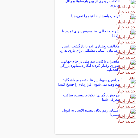
انتخاب رودری از بین بارسلونا و رئال
مادرید
ترامپ پاسخ اینفانتینو را نمی‌دهد!
شرط جنجالی وینیسیوس برای تمدید با
رئال!
مخالفت بختیاری‌زاده با بازگشت رامین
رضائیان |آسانی مشکلی برای بازی ندارد
مقصران ناکامی تیم ملی در جام جهانی،
طوری رفتار کردند انگار دستاورد بزرگی
داشته‌ایم
مدافع پرسپولیس علیه تصمیم باشگاه؛
معاوضه نمی‌شوم، قراردادم را فسخ کنید!
چرخش ناگهانی: نکونام نبست، ساکت
معرفی شد!
افشای رقم تکان دهنده الاتحاد به لیونل
مسی!