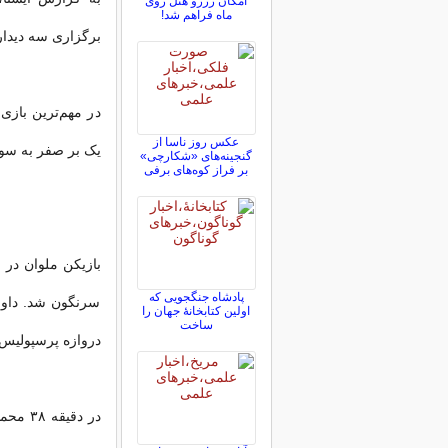
امکان رزرو هتل روی
ماه فراهم شد!
برگزاری سه دیدار 
در مهم‌ترین بازی
عکس روز ناسا از
یک بر صفر به سود 
گنجینه‌های «شکارچی»
بر فراز کوه‌های برفی
بازیکن ملوان در
پادشاه جنگجویی که
اولین کتابخانۀ جهان را
ساخت
دروازه پرسپولیس ر
در دق