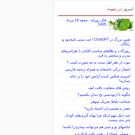
امروز
در بیتوته
فال روزانه - جمعه 16 مرداد
1405
تغییر بزرگ در ChatGPT / چت متنی نامحدود و
رایگان
زیورآلات و طلاهای مناسب آقایان با طراحی‌های
مدرن و منحصر به فرد
نبوت از نظر اهل سنت به چه صورت است ؟
اشعار ترکی عاشقانه به همراه ترجمه فارسی
اسپری فیکس کننده آرایش خود را در خانه
بسازید!
روش های متفاوت بافت لیف
چگونه با ارتودنسی نخ دندان بکشیم؟
شناخت نقاط تحریک شوهر
چقدر به همسرتان اعتماد دارید؟
چند دلیل مهم اینکه چرا بهانه گیری‌های کودک،
چیز بدی نیست
لباس‎های نو و تمیز هم می‌توانند بیماری‌زا باشند!
رونمایی «متا» از رقیب «اوپن‌ای‌آی» و