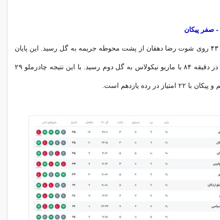
چادرملو در دقیقه ۴۳ روی شوت رضا دهقان از پشت محوطه جریمه به گل رسید. این پایان
کار یزدی‌ها نبود و در دقیقه ۸۴ با ماریو نیکولاس‌ به گل دوم رسید. با این نتیجه چادرملو ۲۹
تیاز در رده یازدهم است.