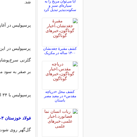
آیا می‌توان مریخ را به
شد.
سیاره‌ای سبز و
سکونت‌پذیر تبدیل کرد
پرسپولیس در آغاز
پرسپولیس در این 
کشف مقبرۀ جغدنشان
۱۴۰۰ ساله در مکزیک
گلزنی سرخ‌پوشان ش
بر صفر به سود ملوا
کشف محل «دریاچه
پرسپولیس با ۳۴ امتیاز در رده چهارم و ملوان با ۲۸ امتیاز در رده هفتم قرار دارند.
مقدس» در معبد مصر
باستان
فولاد خوزستان ۳-۱ گل‌گهر سیرجان