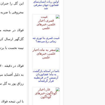
اولین ربات انسان‌نمای
این گل را جبران 
فضانورد جهان معرفی
شد
محروقی با ضربه س
فولاد در صحنه م
غیبت قمری بتا توری چه
زمانی رخ می‌دهد؟
نیمه نخست با برتری ۲ بر ۱ فولاد پایا
ناسا در آستانه بازگشت
به ماه؛ فضانوردان
آرتمیس ۲ در قرنطینه
قرار گرفته‌اند
رزاق پور به گل س
با این نتیجه فولاد با ۲۵ امتیاز در رده نهم است و گل‌گهر با ۳۳ امتیاز در رتبه پنجم ق