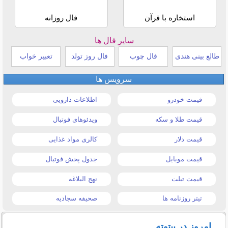
استخاره با قرآن
فال روزانه
سایر فال ها
طالع بینی هندی
فال چوب
فال روز تولد
تعبیر خواب
سرویس ها
قیمت خودرو
اطلاعات دارویی
قیمت طلا و سکه
ویدئوهای فوتبال
قیمت دلار
کالری مواد غذایی
قیمت موبایل
جدول پخش فوتبال
قیمت تبلت
نهج البلاغه
تیتر روزنامه ها
صحیفه سجادیه
امروز در بیتوته