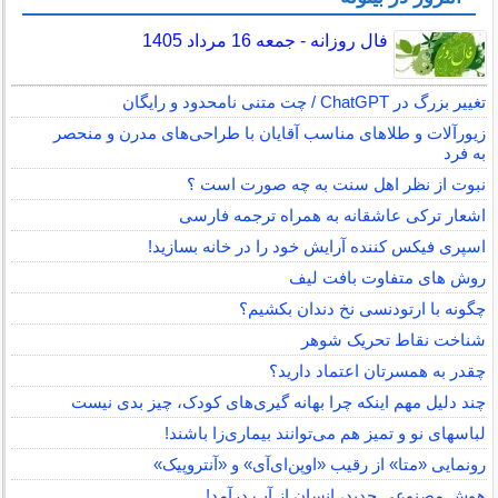
فال روزانه - جمعه 16 مرداد 1405
تغییر بزرگ در ChatGPT / چت متنی نامحدود و رایگان
زیورآلات و طلاهای مناسب آقایان با طراحی‌های مدرن و منحصر
به فرد
نبوت از نظر اهل سنت به چه صورت است ؟
اشعار ترکی عاشقانه به همراه ترجمه فارسی
اسپری فیکس کننده آرایش خود را در خانه بسازید!
روش های متفاوت بافت لیف
چگونه با ارتودنسی نخ دندان بکشیم؟
شناخت نقاط تحریک شوهر
چقدر به همسرتان اعتماد دارید؟
چند دلیل مهم اینکه چرا بهانه گیری‌های کودک، چیز بدی نیست
لباس‎های نو و تمیز هم می‌توانند بیماری‌زا باشند!
رونمایی «متا» از رقیب «اوپن‌ای‌آی» و «آنتروپیک»
هوش مصنوعی جدید، انسان از آب درآمد!