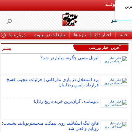
بـیتوتــه
رین
منو
خانه
اخبار داغ
تازه ها
تبلیغات در بیتوته
درباره ما
ت
آخرین اخبار ورزشی
بیشتر »
لیونل مسی چگونه میلیاردر شد؟
برد استقلال در بازی تدارکاتی | جزئیات عجیب فسخ
قرارداد رامین رضاییان
دیومانده، گران‌ترین خرید تاریخ رئال!
فاتح لیگ اسکاتلند روی نیمکت منچستریونایتد نشست؛
رویایم واقعی شد