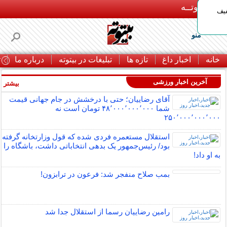
بـیتوتــه
د◀تا 50% تخفیف
منو
خانه
اخبار داغ
تازه ها
تبلیغات در بیتوته
درباره ما
ت
آخرین اخبار ورزشی
بیشتر »
آقای رضاییان؛ حتی با درخشش در جام جهانی قیمت
شما ۴۸٬۰۰۰٬۰۰۰٬۰۰۰ تومان است نه
۲۵۰٬۰۰۰٬۰۰۰٬۰۰۰
استقلال مستعمره فردی شده که قول وزارتخانه گرفته
بود/ رئیس‌جمهور یک بدهی انتخاباتی داشت، باشگاه را
به او داد!
بمب صلاح منفجر شد: فرعون در ترابزون!
رامین رضاییان رسما از استقلال جدا شد