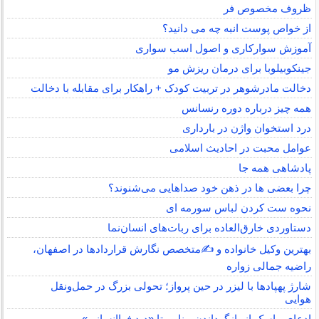
ظروف مخصوص فر
از خواص پوست انبه چه می دانید؟
آموزش سوارکاری و اصول اسب سواری
جینکوبیلوبا برای درمان ریزش مو
دخالت مادرشوهر در تربیت کودک + راهکار برای مقابله با دخالت
همه چیز درباره دوره رنسانس
درد استخوان واژن در بارداری
عوامل محبت در احادیث اسلامى
پادشاهی همه جا
چرا بعضی ها در ذهن خود صداهایی می‌شنوند؟
نحوه ست کردن لباس سورمه ای
دستاوردی خارق‌العاده برای ربات‌های انسان‌نما
بهترین وکیل خانواده و ✍️متخصص نگارش قراردادها در اصفهان،
راضیه جمالی زواره
شارژ پهپادها با لیزر در حین پرواز؛ تحولی بزرگ در حمل‌ونقل
هوایی
ادعای ماسک از بازگرداندن بینایی تا «دید فراانسانی»