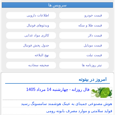
سرویس ها
قیمت خودرو
اطلاعات دارویی
قیمت طلا و سکه
ویدئوهای فوتبال
قیمت دلار
کالری مواد غذایی
قیمت موبایل
جدول پخش فوتبال
قیمت تبلت
نهج البلاغه
تیتر روزنامه ها
صحیفه سجادیه
امروز در بیتوته
فال روزانه - چهارشنبه 14 مرداد 1405
هوش مصنوعی جمینای به عینک هوشمند سامسونگ رسید
فواید سلامتی و موارد مصرف بابونه رومی