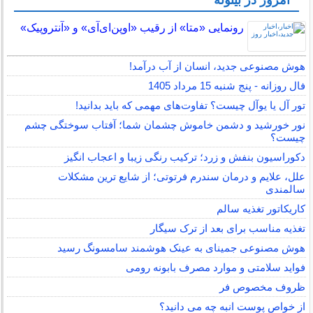
امروز در بیتوته
رونمایی «متا» از رقیب «اوپن‌ای‌آی» و «آنتروپیک»
هوش مصنوعی جدید، انسان از آب درآمد!
فال روزانه - پنج شنبه 15 مرداد 1405
تور آل یا یوآل چیست؟ تفاوت‌های مهمی که باید بدانید!
نور خورشید و دشمن خاموش چشمان شما؛ آفتاب سوختگی چشم
چیست؟
دکوراسیون بنفش و زرد؛ ترکیب رنگی زیبا و اعجاب انگیز
علل، علایم و درمان سندرم فرتوتی؛ از شایع ترین مشکلات
سالمندی
کاریکاتور تغذیه سالم
تغذیه مناسب برای بعد از ترک سیگار
هوش مصنوعی جمینای به عینک هوشمند سامسونگ رسید
فواید سلامتی و موارد مصرف بابونه رومی
ظروف مخصوص فر
از خواص پوست انبه چه می دانید؟