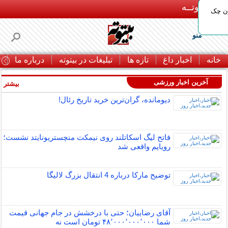
بـیتوتــه
ون چک
منو
خانه
اخبار داغ
تازه ها
تبلیغات در بیتوته
درباره ما
ت
آخرین اخبار ورزشی
بیشتر »
دیومانده، گران‌ترین خرید تاریخ رئال!
فاتح لیگ اسکاتلند روی نیمکت منچستریونایتد نشست؛
رویایم واقعی شد
توضیح مارکا درباره 4 انتقال بزرگ لالیگا
آقای رضاییان؛ حتی با درخشش در جام جهانی قیمت
شما ۴۸٬۰۰۰٬۰۰۰٬۰۰۰ تومان است نه