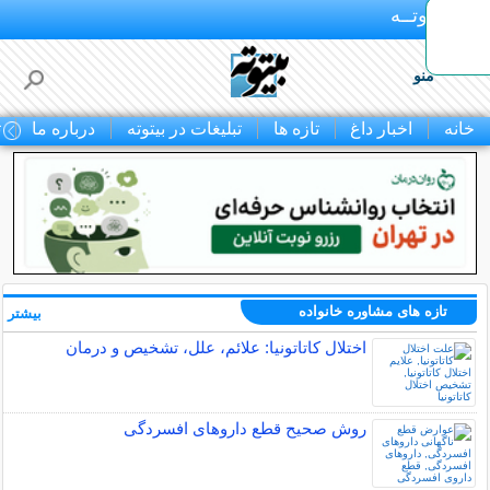
بـیتوتــه
منو
خانه
اخبار داغ
تازه ها
تبلیغات در بیتوته
درباره ما
ت
تازه های مشاوره خانواده
بیشتر »
اختلال کاتاتونیا: علائم، علل، تشخیص و درمان
روش صحیح قطع داروهای افسردگی