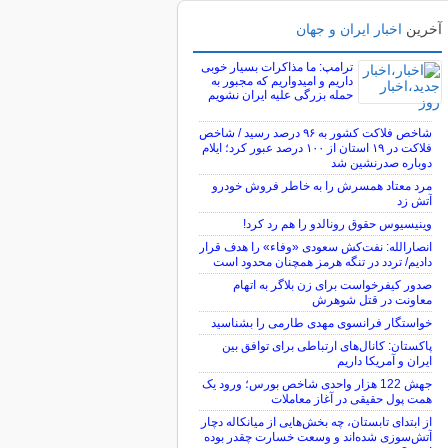
آخرین
اخبار ایران و جهان
ترامپ: ما مذاکرات بسیار خوبی
داریم و امیدواریم که مجبور به
حمله بزرگی علیه ایران نشویم
شاخص فلاکت کشور به ۹۶ درصد رسید / شاخص
فلاکت در ۱۹ استان از ۱۰۰ درصد عبور کرد؛ ایلام
دوباره صدرنشین شد
مرد معتاد همسرش را به خاطر فروش خودرو
آتش زد
وینیسیوس حقوق رونالدو را هم رد کرد!
انصارالله: نفت‌کش سعودی «وفاء» را هدف قرار
دادیم/ تردد در تنگه هرمز همچنان محدود است
صدور کیفرخواست برای زن بلاگر به اتهام
معاونت در قتل شوهرش
خواستگار فرانسوی مهدی طارمی را بشناسید
پاکستان: کانال‌های ارتباطی برای توافق بین
ایران و آمریکا داریم
جهش 122 هزار واحدی شاخص بورس؛ ورود یک
همت پول حقیقی در آغاز معاملات
از ابتدای تابستان، چه بخش‌هایی از میانکاله دچار
آتش‌سوزی شده‌اند و وسعت خسارت چقدر بوده