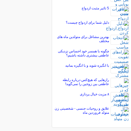
5 تاثیر مثبت ازدواج
دلیل شما برای ازدواج چیست؟
بهترین مشاغل برای متولدین ماه های
مختلف
چگونه با همسر خود احساس نزدیکی
عاطفی بیشتری داشته باشیم؟
با انگیزه شوید و با انگیزه بمانید
رازهایی که هیچ‌کس درباره رابطه
عاطفی بین زوجین را نمی‌گوید!
۸ مزیت خیال پردازی
علایق و روحیات جنسی - شخصیتی زن
متولد فروردین ماه