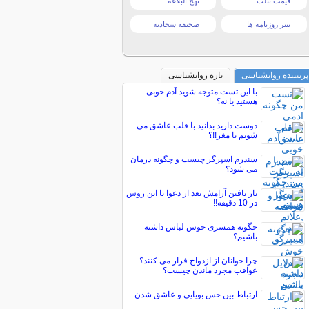
قیمت تبلت
نهج البلاغه
تیتر روزنامه ها
صحیفه سجادیه
پربیننده روانشناسی
تازه روانشناسی
با این تست متوجه شوید آدم خوبی
هستید یا نه؟
دوست دارید بدانید با قلب عاشق می
شویم یا مغز!!؟
سندرم آسپرگر چیست و چگونه درمان
می شود؟
باز یافتن آرامش بعد از دعوا با این روش
در 10 دقیقه!!
چگونه همسری خوش لباس داشته
باشیم؟
چرا جوانان از ازدواج فرار می کنند؟
عواقب مجرد ماندن چیست؟
ارتباط بین حس بویایی و عاشق شدن