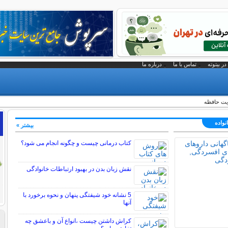
در بیتوته
تماس با ما
درباره ما
ویت حافظه
نواده
بیشتر »
کتاب درمانی چیست و چگونه انجام می شود؟
نقش زبان بدن در بهبود ارتباطات خانوادگی
5 نشانه خود شیفتگی پنهان و نحوه برخورد با
آنها
کراش داشتن چیست ،انواع آن و باعشق چه