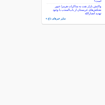
است؟
واکنش بازار نفت به مذاکرات هرمز/ عبور
نفتکش‌های عربستان از باب‌المندب با وجود
تهدید انصارالله
سایر خبرهای داغ »