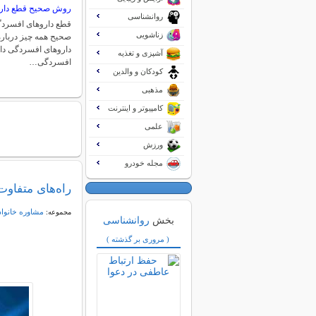
روش صحیح قطع دار
روانشناسی
قطع داروهای افسردگ
زناشویی
صحیح همه چیز دربا
داروهای افسردگی دا
آشپزی و تغذیه
افسردگی…
کودکان و والدین
مذهبی
کامپیوتر و اینترنت
علمی
ورزش
مجله خودرو
راه‌های متفاو
مشاوره خانواد
مجموعه:
بخش
روانشناسی
( مروری بر گذشته )