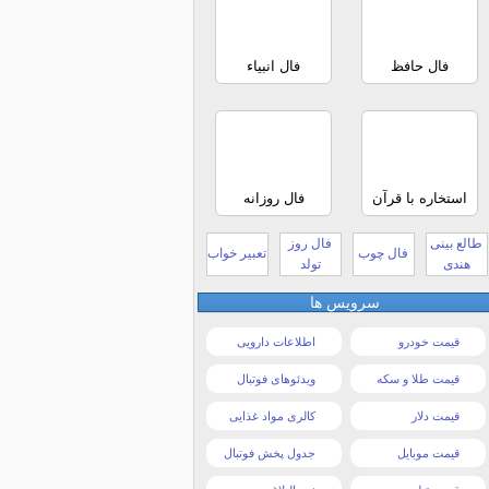
فال حافظ
فال انبیاء
استخاره با قرآن
فال روزانه
طالع بینی
فال روز
فال چوب
تعبیر خواب
هندی
تولد
سرویس ها
قیمت خودرو
اطلاعات دارویی
قیمت طلا و سکه
ویدئوهای فوتبال
قیمت دلار
کالری مواد غذایی
قیمت موبایل
جدول پخش فوتبال