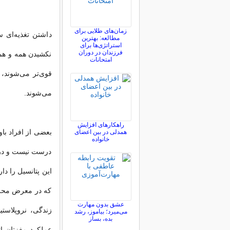
زمان‌های طلایی برای
داشتن تغذیه‌ای 
مطالعه: بهترین
استراتژی‌ها برای
فرزندان در دوران
نکشیدن همه و همه
امتحانات
قوی‌تر می‌شوند،
می‌شوند.
راهکارهای افزایش
بعضی از افراد باور
همدلی در بین اعضای
خانواده
درست نیست و در و
این پتانسیل را دا
که در معرض محرک‌
عشق بدون مهارت
می‌میرد؛ بیاموز، رشد
بده، بساز
عملکرد مغزتان اث