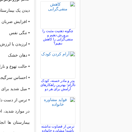
دیدن یک بیمارستان
• افزایش ضربان 
چگونه ذهنیت مثبت را
• تنگی نفس
پرورش دهیم و
منفی‌گرایی را کاهش
دهیم؟
• لرزیدن یا لرزش
• دهان خشک
• حالت تهوع و نار
• احساس سرگیجه
پدر و مادر خسته، کودک
ناآرام؛ بهترین راهکارهای
• میل شدید برای 
آرامش برای هر دو
• ترس از دست داد
در موارد شدید، اف
بیمارستان ها ان
ترس از قضاوت نداشته
باشید! مشاوره خانواده