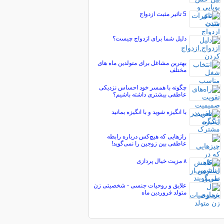
5 تاثیر مثبت ازدواج
دلیل شما برای ازدواج چیست؟
بهترین مشاغل برای متولدین ماه های
مختلف
چگونه با همسر خود احساس نزدیکی
عاطفی بیشتری داشته باشیم؟
با انگیزه شوید و با انگیزه بمانید
رازهایی که هیچ‌کس درباره رابطه
عاطفی بین زوجین را نمی‌گوید!
۸ مزیت خیال پردازی
علایق و روحیات جنسی - شخصیتی زن
متولد فروردین ماه