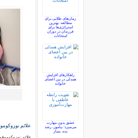
زمان‌های طلایی برای
مطالعه: بهترین
استراتژی‌ها برای
فرزندان در دوران
امتحانات
راهکارهای افزایش
همدلی در بین اعضای
خانواده
عشق بدون مهارت
علائم نوزوکوموف
می‌میرد؛ بیاموز، رشد
بده، بساز
علائم نوزوکوموفو