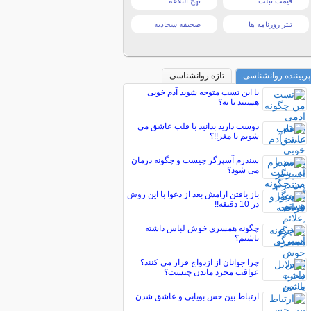
قیمت تبلت
نهج البلاغه
تیتر روزنامه ها
صحیفه سجادیه
پربیننده روانشناسی
تازه روانشناسی
با این تست متوجه شوید آدم خوبی
هستید یا نه؟
دوست دارید بدانید با قلب عاشق می
شویم یا مغز!!؟
سندرم آسپرگر چیست و چگونه درمان
می شود؟
باز یافتن آرامش بعد از دعوا با این روش
در 10 دقیقه!!
چگونه همسری خوش لباس داشته
باشیم؟
چرا جوانان از ازدواج فرار می کنند؟
عواقب مجرد ماندن چیست؟
ارتباط بین حس بویایی و عاشق شدن