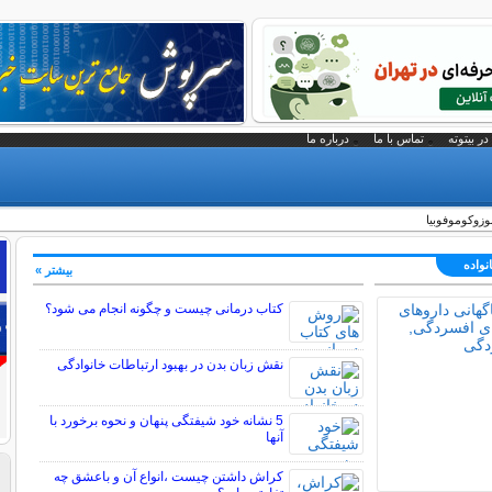
در بیتوته
تماس با ما
درباره ما
وزوکوموفوبیا
نواده
بیشتر »
کتاب درمانی چیست و چگونه انجام می شود؟
نقش زبان بدن در بهبود ارتباطات خانوادگی
5 نشانه خود شیفتگی پنهان و نحوه برخورد با
آنها
کراش داشتن چیست ،انواع آن و باعشق چه