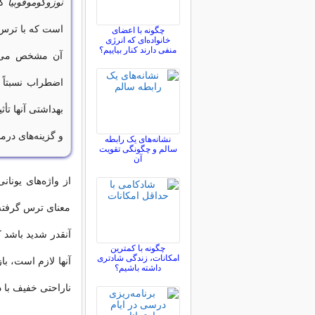
نوزوکوموفوبیا
که
است که با ترس 
چگونه با اعضای
خانواده‌ای که انرژی
منفی دارند کنار بیاییم؟
آن مشخص می شو
اضطراب نسبتاً 
بهداشتی آنها تأث
و گزینه‌های درما
نشانه‌های یک رابطه
سالم و چگونگی تقویت
آن
معنای ترس گرفته
آنقدر شدید باشد 
چگونه با کمترین
امکانات، زندگی شادتری
آنها لازم است، با
داشته باشیم؟
ناراحتی خفیف با د