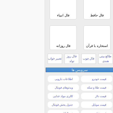
فال حافظ
فال انبیاء
استخاره با قرآن
فال روزانه
طالع بینی
فال روز
فال چوب
تعبیر خواب
هندی
تولد
سرویس ها
قیمت خودرو
اطلاعات دارویی
قیمت طلا و سکه
ویدئوهای فوتبال
قیمت دلار
کالری مواد غذایی
قیمت موبایل
جدول پخش فوتبال