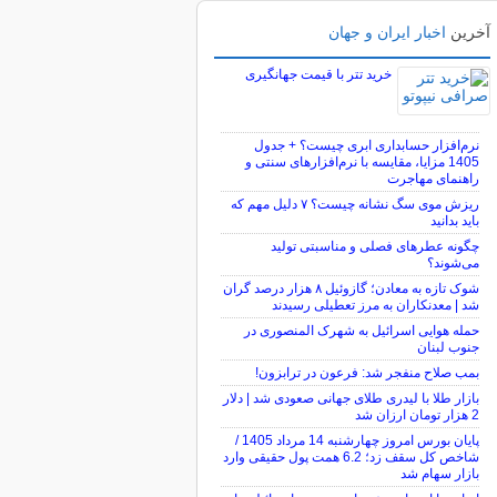
آخرین
اخبار ایران و جهان
خرید تتر با قیمت جهانگیری
نرم‌افزار حسابداری ابری چیست؟ + جدول
1405 مزایا، مقایسه با نرم‌افزارهای سنتی و
راهنمای مهاجرت
ریزش موی سگ نشانه چیست؟ ۷ دلیل مهم که
باید بدانید
چگونه عطرهای فصلی و مناسبتی تولید
می‌شوند؟
شوک تازه به معادن؛ گازوئیل ۸ هزار درصد گران
شد | معدنکاران به مرز تعطیلی رسیدند
حمله هوایی اسرائیل به شهرک المنصوری در
جنوب لبنان
بمب صلاح منفجر شد: فرعون در ترابزون!
بازار طلا با لیدری طلای جهانی صعودی شد | دلار
2 هزار تومان ارزان شد
پایان بورس امروز چهارشنبه 14 مرداد 1405 /
شاخص کل سقف زد؛ 6.2 همت پول حقیقی وارد
بازار سهام شد