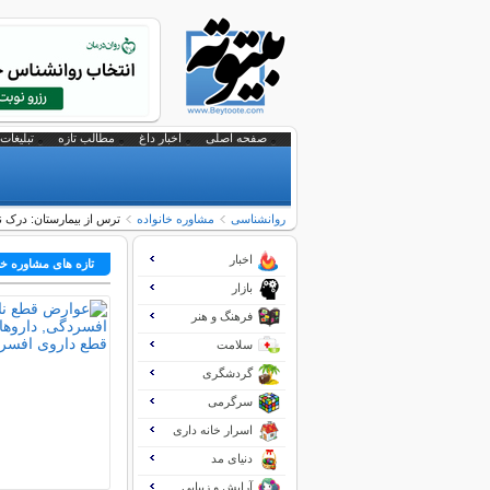
صفحه اصلی
اخبار داغ
مطالب تازه
تبلیغات 
روانشناسی
مشاوره خانواده
ترس از بیمارستان: درک ن
اخبار
تازه های مشاوره خا
بازار
فرهنگ و هنر
سلامت
گردشگری
سرگرمی
اسرار خانه داری
دنیای مد
آرایش و زیبایی