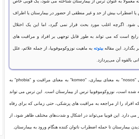
 معمولاً به عنوان ترس از بیمارستان شناخته می شود، یک فوبی خاص
یا اضطراب بیش از حد و غیر منطقی از حضور در بیمارستان یا اطراف
د. اگرچه اغلب مورد بحث قرار نمی گیرد، اما این یک اختلال
رایج است که می تواند به طور قابل توجهی بر افراد و مراقبت های
یر بگذارد. این مقاله
بیتوته
به ماهیت نوزوکوموفوبیا، از جمله علائم، علل
نی بالقوه آن می‌پردازد.
از واژه‌های یونانی "nosos" به معنای بیماری، "komeo" به معنای مراقبت و "phobia" به
 شده است، نوزوکوموفوبیا ترس از بیمارستان است. این ترس می تواند
که افراد را از مراجعه به مراقبت های پزشکی، حتی زمانی که برای رفاه
ز می دارد. این فوبیا می‌تواند در اشکال و شدت‌های مختلف ظاهر شود، از
یدن بیمارستان تا حمله اضطراب ناتوان کننده هنگام ورود به بیمارستان.