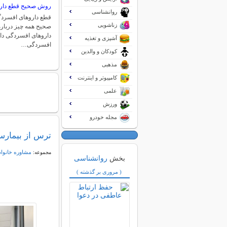
روش صحیح قطع دار
روانشناسی
قطع داروهای افسردگ
زناشویی
صحیح همه چیز دربا
داروهای افسردگی دا
آشپزی و تغذیه
افسردگی…
کودکان و والدین
مذهبی
کامپیوتر و اینترنت
علمی
ورزش
مجله خودرو
ترس از بیمارست
مشاوره خانواد
مجموعه:
بخش
روانشناسی
( مروری بر گذشته )