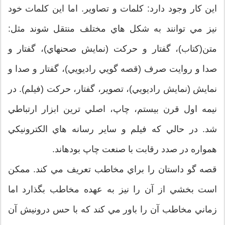
اين کار وجود دارد: کلمات و تصاوير. اما اين کلمات خود
نيز مي توانند به شکل هاي مختلف منتقل شوند مثل:
متن(کتاب)، گفتار و حرکت (نمايش صحنهاي)، گفتار و
صدا و روايت صرف (قصه گويي راديويي)، گفتار و صدا و
نمايش (نمايش راديويي)، تصوير، گفتار، حرکت (فيلم). در
نيمه اول قرن بيستم، چاپ، اصلي ترين ابزار ارتباطي
شد. در حالي که فيلم و ساير رسانه هاي الکترونيکي
همواره در صدد رقابت با صنعت چاپ بودهاند.
قصه گو داستان را براي مخاطب تعريف مي کند. ممکن
است بخشي از آن را نيز به عهده مخاطب بگذارد اما
زماني مخاطب آن را باور مي کند که با حس درونيش آن