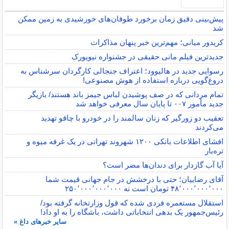
پیش‌بینی دقیق زمان برخورد طوفان‌های خورشیدی به زمین ممکن
شد
کریدور میانی؛ مهم‌ترین خبر پنهان مذاکرات
جدیدترین فیلم مانی حقیقی در جشنواره نیویورک
رسوایی جدید در هالیوود؛ اعتراف جنجالی کارگردان سرشناس به
دروغ‌گویی درباره استفاده از هوش مصنوعی!
تمام مردانی که در صف پوشیدن لباس جیمز باند هستند/ بازیگر
جدید مأمور ۰۰۷ تا پایان سال معرفی خواهد شد
تعقیب دو زورگیر که زنان سالمند را در خودرو با چاقو تهدید
می‌کردند
افشای اطلاعات بانکی ۱۲۰۰ شهروند تهرانی در یک غرفه میوه و
تره‌بار
آیا آب گازدار برای دندان‌ها مضر است؟
آقای رضاییان؛ حتی با درخشش در جام جهانی قیمت شما
۴۸٬۰۰۰٬۰۰۰٬۰۰۰ تومان است نه ۲۵۰٬۰۰۰٬۰۰۰٬۰۰۰
استقلال مستعمره فردی شده که قول وزارتخانه گرفته بود/
رئیس‌جمهور یک بدهی انتخاباتی داشت، باشگاه را به او داد!
سایر خبرهای داغ »