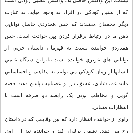
نيست. اين واکنش حاصل يک واکنش عصبي رواني است
که از سنين کودکي در افراد به وجود ميآيد. به عبارت
ديگر محققان معتقدند که حس همدردي حاصل توانايي
ذهن ما در ارتباط برقرار کردن بين حوادث است. حس
همدردي خواننده نسبت به قهرمان داستان جزيي از
توانايي هاي غريزي خواننده است.بنابراين ديدگاه علمي
انسانها از زمان کودکي مي توانند به مفاهيم و احساساتي
مانند غم، شادي، عشق، درد و عصبانيت پاسخ دهند. قصه
گويي و مخاطب بودن يک رابطه دو طرفه است با
انتظارات متقابل.
راوي از خواننده انتظار دارد که بين وقايعي که در داستان
رخ مي دهد، نظمي برقرار کند و خواننده نيز از راوي