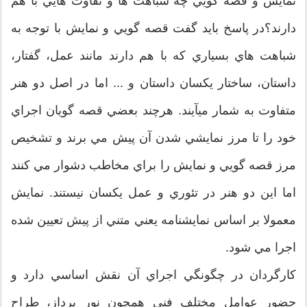
نمايش و قصه گويي چه شباهت ها و تفاوت هايي با هم
دارند؟در پاسخ بايد گفت قصه گويي و نمايش با توجه به
شباهت هاي بسياري که با هم دارند مانند عمل، گفتار،
داستان، ساختار يکسان داستان و ... اما در اصل دو هنر
متفاوت به شمار ميآيند. هرچند بعضي قصه گويان اجراي
خود را تا مرز نمايشي شدن آن پيش مي برند و تشخيص
مرز قصه گويي و نمايش را براي مخاطب دشوار مي کنند
اما اين دو هنر در تئوري و عمل يکسان نيستند. نمايش
معمولا بر اساس نمايشنامه يعني متني از پيش تعيين شده
اجرا مي شود.
کارگردان در چگونگي اجراي آن نقش اساسي دارد و
حضور عوامل مختلف فني همچون نور پرداز، طراح