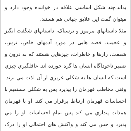
بداند.چند شکل اساسي علاقه در خواننده وجود دارد و
ميتوان گفت اين علايق جهاني هم هستند.
مثلا داستانهاي مرموز و ترسناک، داستانهاي شگفت انگيز
و عجيب، قصه هايي در مورد آدمهاي خاص، ترس،
شفقت، رازها و خاطرات، چيزهايي هستند که به درون و
ضمير ناخودآگاه انسان ها گره خورده اند. غافلگيري چيزي
است که انسان ها به شکلي غريزي از آن لذت مي برند.
وقتي مخاطب قهرمان را بپذيرد پس به شکلي مستقيم با
احساسات قهرمان ارتباط برقرار مي کند. او با قهرمان
همذات پنداري مي کند پس تمام احساسات او را مي
پذيرد و حس مي کند و واکنش هاي احتمالي او را درک