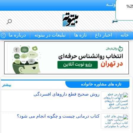
بـیتوتــه
ایمپلنت اقساطی با ضمانت مادام‌العمر+ 25%
منو
خانه
اخبار داغ
تازه ها
تبلیغات در بیتوته
درباره ما
ت
تازه های مشاوره خانواده
بیشتر »
روش صحیح قطع داروهای افسردگی
کتاب درمانی چیست و چگونه انجام می شود؟