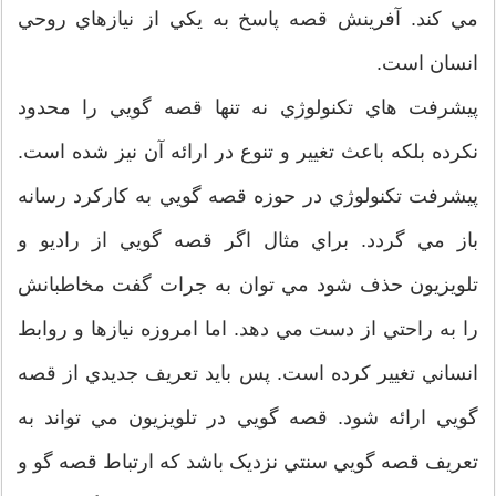
مي کند. آفرينش قصه پاسخ به يکي از نيازهاي روحي
انسان است.
پيشرفت هاي تکنولوژي نه تنها قصه گويي را محدود
نکرده بلکه باعث تغيير و تنوع در ارائه آن نيز شده است.
پيشرفت تکنولوژي در حوزه قصه گويي به کارکرد رسانه
باز مي گردد. براي مثال اگر قصه گويي از راديو و
تلويزيون حذف شود مي توان به جرات گفت مخاطبانش
را به راحتي از دست مي دهد. اما امروزه نيازها و روابط
انساني تغيير کرده است. پس بايد تعريف جديدي از قصه
گويي ارائه شود. قصه گويي در تلويزيون مي تواند به
تعريف قصه گويي سنتي نزديک باشد که ارتباط قصه گو و