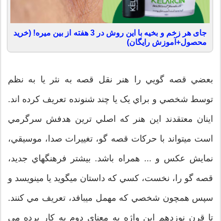
جای هر زخم و بخیه با این روش در 3 هفته از بین میره! (خرید
محصول+آموزش رایگان)
بعضي قصه گويي را هنر نقل قصه به نثر يا به نظم
توسط شخصي و براي يک يا چند شنونده تعريف کرده اند.
اينان معتقدند اين هنر که اصلي ترين هدفش سرگرمي
است ميتواند با حرکات قصه گو، تغييرات صدا، موسيقي،
نمايش عکس و ... همراه باشد. بيشتر فرهنگهاي جديد،
قصه گو را، نخست، کسي که داستان ميگويد يا مينويسد و
سپس همچون شخصي که مهمل ميبافد، تعريف مي کنند.
تا قرن نوزدهم اين واژه به معناي دوم به کار برده مي