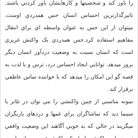
را باور کند و شخصيتها و کارهايشان باور کردني باشند.
تاثيرگذارترين احساس انسان حس همدردي اوست.
ميتوان از اين حس به عنوان واسطه اي براي انتقال
مفاهيم استفاده کرد.حس همدردي يک واکنش غريزي
است که انسان نسبت به وضعيت دردآور انسان ديگر
بروز ميدهد. توانايي ايجاد احساس درد، ترس و يا لذت به
قصه گو اين امکان را ميدهد که با خواننده تماس عاطفي
برقرار کند.
نمونه مناسبي از چنين واکنشي را مي توان در تئاتر يا
سينما ديد که تماشاگران براي غمها و دردهاي بازيگران
ميگريند در حالي که به خوبي آگاهند اين وضعيت واقعي