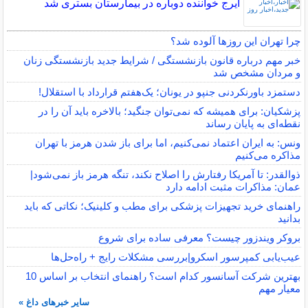
ایرج خواننده دوباره در بیمارستان بستری شد
چرا تهران این روزها آلوده شد؟
خبر مهم درباره قانون بازنشستگی / شرایط جدید بازنشستگی زنان
و مردان مشخص شد
دستمزد باورنکردنی جنپو در یونان؛ یک‌هفتم قرارداد با استقلال!
پزشکیان: برای همیشه که نمی‌توان جنگید؛ بالاخره باید آن را در
نقطه‌ای به پایان رساند
ونس: به ایران اعتماد نمی‌کنیم، اما برای باز شدن هرمز با تهران
مذاکره می‌کنیم
ذوالقدر: تا آمریکا رفتارش را اصلاح نکند، تنگه هرمز باز نمی‌شود|
عمان: مذاکرات مثبت ادامه دارد
راهنمای خرید تجهیزات پزشکی برای مطب و کلینیک؛ نکاتی که باید
بدانید
بروکر ویندزور چیست؟ معرفی ساده برای شروع
عیب‌یابی کمپرسور اسکرو|بررسی مشکلات رایج + راه‌حل‌ها
بهترین شرکت آسانسور کدام است؟ راهنمای انتخاب بر اساس 10
معیار مهم
سایر خبرهای داغ »