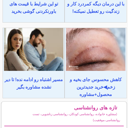
با این درمان دیگه کمردرد کار و
تو این شرایط با قیمت های
زندگیت رو تعطیل نمیکنه!
باورنکردنی گوشی بخرید
کاهش محسوس جای بخیه و
مسیر اشتباه رو ادامه نده! تا دیر
زخم◀خرید جدیدترین
نشده مشاوره بگیر
محصول+مشاوره
تازه های روانشناسی
(مشاوره خانواده، روانشناسی کودکان، روانشناسی زناشویی، تست
روانشناسی،موفقیت)
سایر مطالب روانشناسی