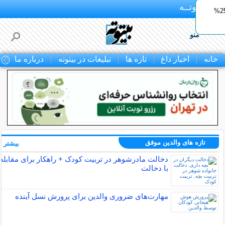
بـیتوتــه
ایمپلنت اقساطی با ضمانت مادام‌العمر+ 25%
منو
خانه
اخبار داغ
تازه ها
تبلیغات در بیتوته
درباره ما
ت
تازه های والدین موفق
بیشتر »
دخالت مادرشوهر در تربیت کودک + راهکار برای مقابله
با دخالت
مهارت‌های ضروری والدین برای پرورش نسل آینده