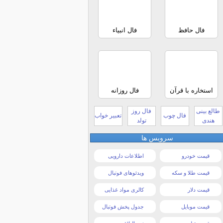
فال حافظ
فال انبیاء
استخاره با قرآن
فال روزانه
طالع بینی
فال روز
فال چوب
تعبیر خواب
هندی
تولد
سرویس ها
قیمت خودرو
اطلاعات دارویی
قیمت طلا و سکه
ویدئوهای فوتبال
قیمت دلار
کالری مواد غذایی
قیمت موبایل
جدول پخش فوتبال