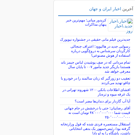
آخرین
اخبار ایران و جهان
کریدور میانی؛ مهم‌ترین خبر
پنهان مذاکرات
جدیدترین فیلم مانی حقیقی در جشنواره نیویورک
رسوایی جدید در هالیوود؛ اعتراف جنجالی
کارگردان سرشناس به دروغ‌گویی درباره
استفاده از هوش مصنوعی!
تمام مردانی که در صف پوشیدن لباس جیمز باند
هستند/ بازیگر جدید مأمور ۰۰۷ تا پایان سال
معرفی خواهد شد
تعقیب دو زورگیر که زنان سالمند را در خودرو با
چاقو تهدید می‌کردند
افشای اطلاعات بانکی ۱۲۰۰ شهروند تهرانی در
یک غرفه میوه و تره‌بار
آیا آب گازدار برای دندان‌ها مضر است؟
آقای رضاییان؛ حتی با درخشش در جام جهانی
قیمت شما ۴۸٬۰۰۰٬۰۰۰٬۰۰۰ تومان است نه
۲۵۰٬۰۰۰٬۰۰۰٬۰۰۰
استقلال مستعمره فردی شده که قول وزارتخانه
گرفته بود/ رئیس‌جمهور یک بدهی انتخاباتی
داشت، باشگاه را به او داد!