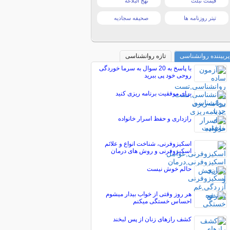
قیمت تبلت
نهج البلاغه
تیتر روزنامه ها
صحیفه سجادیه
پربیننده روانشناسی
تازه روانشناسی
با پاسخ به 20 سوال به سرما خوردگی
روحی خود پی ببرید
برای موفقیت برنامه ریزی کنید
رازداری و حفظ اسرار خانواده
اسکیزوفرنی، شناخت انواع و علائم
اسکیزوفرنی و روش های درمان
حالم خوش نیست
هر روز وقتی از خواب بیدار میشوم
احساس خستگی میکنم
کشف رازهای زنان از پس لبخند