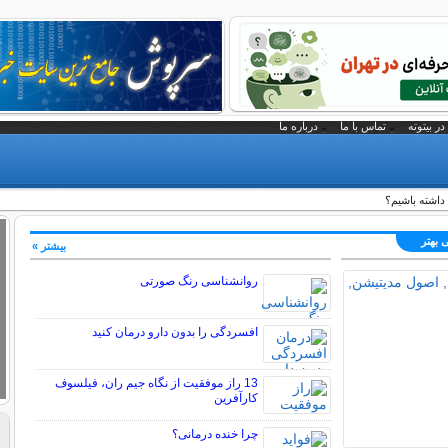
در بیتوته
تماس با ما
درباره ما
داشته باشیم؟
 بهتر
بیشتر »
روانشناسی رنگ صورتی
افسردگی را بدون دارو درمان کنید
13 راز موفقیت از نگاه جیم ران، فیلسوف
کارآفرین
چرا خنده درمانی؟