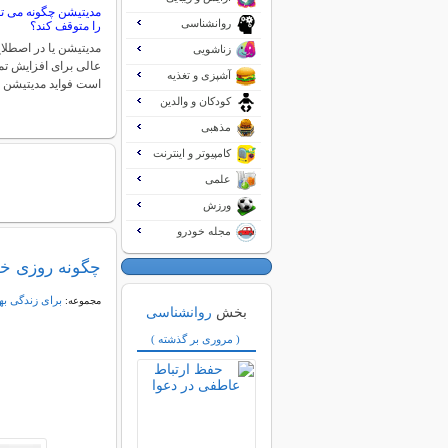
مدیتیشن چگونه می تو
روانشناسی
را متوقف کند؟
مدیتیشن یا در اصطلا
زناشویی
عالی برای افزایش تم
آشپزی و تغذیه
است فواید مدیتیشن 
کودکان و والدین
مذهبی
کامپیوتر و اینترنت
علمی
ورزش
مجله خودرو
چگونه روزی خو
برای زندگی به
مجموعه:
بخش
روانشناسی
( مروری بر گذشته )