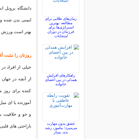
دانشگاه برونل 
زمان‌های طلایی برای
ایمنی بدن شده و 
مطالعه: بهترین
استراتژی‌ها برای
بهتر است ورزش ها
فرزندان در دوران
امتحانات
روزتان را مثبت آغا
خیلی از افراد در
راهکارهای افزایش
از آنچه در جهان
همدلی در بین اعضای
خانواده
کننده برای روز م
آموزنده یا ای میل
و خو و خلاقیت ب
عشق بدون مهارت
ناراحتی های قلبی 
می‌میرد؛ بیاموز، رشد
بده، بساز