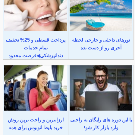
تورهای داخلی و خارجی لحظه
پرداخت قسطی و 25% تخفیف
آخری رو از دست نده
تمام خدمات
دندانپزشکی◀فرصت محدود
با این دوره های رایگان به راحتی
ارزانترین و راحت ترین روش
وارد بازار کار شو!
خرید بلیط اتوبوس برای همه