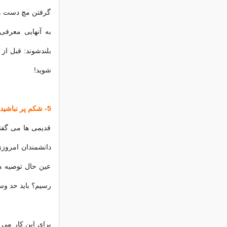
گرفتن مچ دست ها 
به آنهایی معرفی 
بلندشوند: قبل از
شوید!
5- شکم پر نباشید
قدیمی ها می گفتن
دانشمندان امروزی
عین حال توصیه ها
رسیم؟ باید حد و
برای این کار می ت