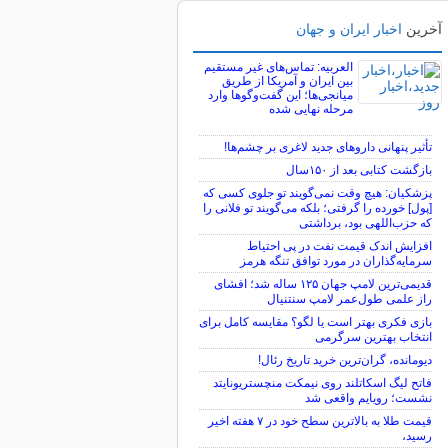
آخرین
اخبار ایران و جهان
العربیه: تماس‌های غیر مستقیم
بین ایران و آمریکا از طریق
میانجی‌ها؛ این گفت‌و‌گو‌ها وارد
مرحله نهایی شده
تأثیر پنهانی داروهای جدید لاغری بر چشم‌ها!
بازگشت کتابی بعد از ۱۵۰سال
پزشکیان: هیچ وقت نمی‌گویند تو جلوی کسی که
[پول] خورده را گرفتی؛ بلکه می‌گویند تو فلانی را
که حزب‌اللهی بود، برداشتی
افزایش اندک قیمت نفت در پی احتیاط
سرمایه‌گذاران در مورد توافق تنگه هرمز
قدیمی‌ترین لامپ جهان ۱۲۵ ساله شد؛ افشای
راز علمی طول‌عمر لامپ سنتنیال
بازی فکری بهتر است یا لگو؟ مقایسه کامل برای
انتخاب بهترین سرگرمی
دیومانده، گران‌ترین خرید تاریخ رئال!
فاتح لیگ اسکاتلند روی نیمکت منچستریونایتد
نشست؛ رویایم واقعی شد
قیمت طلا به بالاترین سطح خود در ۷ هفته اخیر
رسید،