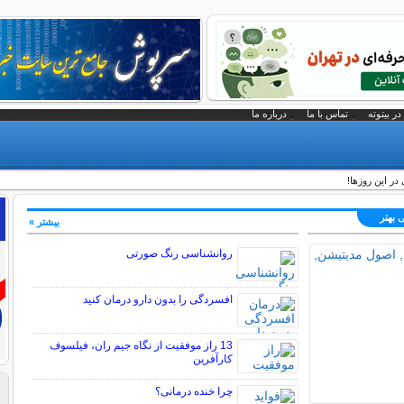
در بیتوته
تماس با ما
درباره ما
 بهتر
بیشتر »
روانشناسی رنگ صورتی
افسردگی را بدون دارو درمان کنید
13 راز موفقیت از نگاه جیم ران، فیلسوف
کارآفرین
چرا خنده درمانی؟