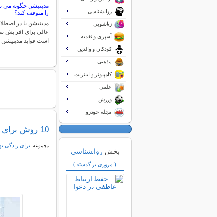
مدیتیشن چگونه می تو
روانشناسی
را متوقف کند؟
مدیتیشن یا در اصطلا
زناشویی
عالی برای افزایش تم
آشپزی و تغذیه
است فواید مدیتیشن 
کودکان و والدین
مذهبی
کامپیوتر و اینترنت
علمی
ورزش
مجله خودرو
10 روش برای سحرخیزی در این روزها!
برای زندگی به
مجموعه:
بخش
روانشناسی
( مروری بر گذشته )