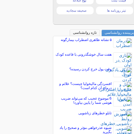
قیمت تبلت
نهج البلاغه
تیتر روزنامه ها
صحیفه سجادیه
پربیننده روانشناسی
تازه روانشناسی
۵ نشانه‌ ظاهری اضطراب بیمارگونه
هفت سال خوشگذرونی با قاعده کودک
وقت پول خرج کردن رسیده؟
افسردگی مالیخولیا چیست؟ علائم و
درمان آن کدام است؟
6 موضوع عجیب که می‌تواند ضریب
هوشی شما را پایین بیاورد!
تابلو خطرهای زناشویی
شیوه عذرخواهی مؤثر و صحیح را یاد
بگیرید