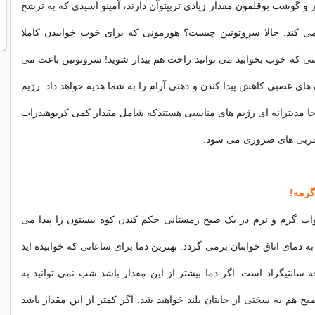
 و گوشت بوقلمون مقدار زیادی تریپتوآن دارند، آمینو اسیدی که به ترشح
 کند. حالا سروتونین چیست؟ هورمونی که برای خوب خوابیدن کاملا
 که خوب بخوابید می توانید راحت هم بیدار شوید! سروتونین باعث می
های عصبی کاهش پیدا کندن و ذهنی آرام را به شما هدیه خواهد داد. رژیم
ا مدیترانه ای رژیم های مناسبی هستندکه شامل مقدار کمی کربوهیدرات
چربی های ضروری می شود.
واب گرم و نرم در یک صبح زمستانی حکم کندن کوه بیستون را پیدا می
 به دمای اتاق خوابتان برمی گردد. بهترین دما برای ساعاتی که خوابیده اید
1 تا 18 درجه سانتیگراد است. اگر دما بیشتر از این مقدار باشد شب نمی توانید به
بح هم به سختی از جایتان بلند خواهید شد. اگر کمتر از این مقدار باشد