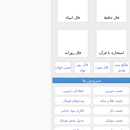
فال حافظ
فال انبیاء
استخاره با قرآن
فال روزانه
طالع بینی
فال روز
فال چوب
تعبیر خواب
هندی
تولد
سرویس ها
قیمت خودرو
اطلاعات دارویی
قیمت طلا و سکه
ویدئوهای فوتبال
قیمت دلار
کالری مواد غذایی
قیمت موبایل
جدول پخش فوتبال