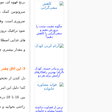
برنج قهوه ای، موز
سروتونین کمک می
ضروری است. وقتی
چگونه ذهنیت مثبت را
پرورش دهیم و
شود ترافیک نرون 
منفی‌گرایی را کاهش
دهیم؟
های غذایی اصطلاح
و مقدار بیشتری 
3- این اتاق چقدر گرمه!
پدر و مادر خسته، کودک
ناآرام؛ بهترین راهکارهای
آرامش برای هر دو
دل کندن از تختخ
کند! دلیل این امر
بین 6
راحتی بخوابید و ص
ترس از قضاوت نداشته
باشید! مشاوره خانواده