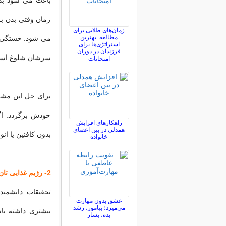
باعث می شود بدنت
زمان وقتی بدن ب
زمان‌های طلایی برای
مطالعه: بهترین
می شود. خستگی غ
استراتژی‌ها برای
فرزندان در دوران
سرشان شلوغ است 
امتحانات
برای حل این مشکل
خودش برگردد. اگ
راهکارهای افزایش
همدلی در بین اعضای
بدون کافئین یا ان
خانواده
2- رژیم غذایی تان را اصلاح کنید
تحقیقات دانشمند
عشق بدون مهارت
می‌میرد؛ بیاموز، رشد
بیشتری داشته با
بده، بساز