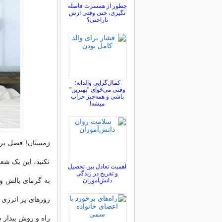
چطور از همسرت فاصله
نگيری، حتی وقتی ازش
ناراحتی؟
کمال‌گرایی والدانه؛
وقتی می‌خوای "بهترین"
باشی و همه‌چیز خراب
میشه!
زمستان! فصل برف 
نکنید، این یک ش
اهمیت تعادل بین تحصیل
و تفریح در زندگی
به گرمای بالش و 
دانش‌آموزان
روزهای پر انرژی 
راه و روش بیدار 