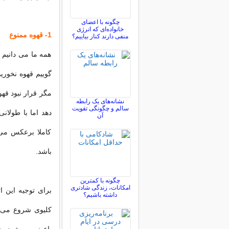
چگونه با اعضای
خانواده‌ای که انرژی
1- قهوه ممنوع
منفی دارند کنار بیاییم؟
همه ما می دانیم خ
گوییم قهوه نخوری
مگر قرار نبود قه
نشانه‌های یک رابطه
سالم و چگونگی تقویت
دهد اما با طولان
آن
کاملا برعکس می 
باشد.
چگونه با کمترین
امکانات، زندگی شادتری
برای توجیه این ا
داشته باشیم؟
کلیوی شروع می ک