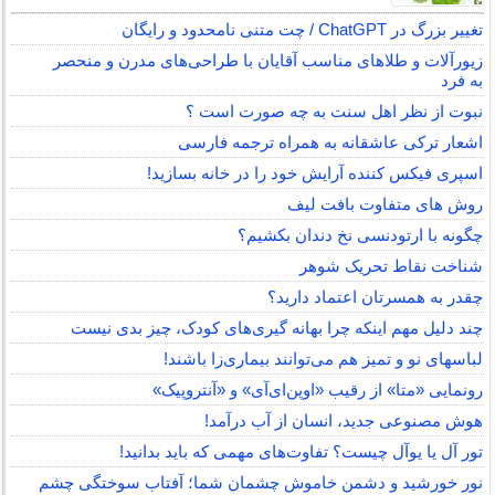
تغییر بزرگ در ChatGPT / چت متنی نامحدود و رایگان
زیورآلات و طلاهای مناسب آقایان با طراحی‌های مدرن و منحصر
به فرد
نبوت از نظر اهل سنت به چه صورت است ؟
اشعار ترکی عاشقانه به همراه ترجمه فارسی
اسپری فیکس کننده آرایش خود را در خانه بسازید!
روش های متفاوت بافت لیف
چگونه با ارتودنسی نخ دندان بکشیم؟
شناخت نقاط تحریک شوهر
چقدر به همسرتان اعتماد دارید؟
چند دلیل مهم اینکه چرا بهانه گیری‌های کودک، چیز بدی نیست
لباس‎های نو و تمیز هم می‌توانند بیماری‌زا باشند!
رونمایی «متا» از رقیب «اوپن‌ای‌آی» و «آنتروپیک»
هوش مصنوعی جدید، انسان از آب درآمد!
تور آل یا یوآل چیست؟ تفاوت‌های مهمی که باید بدانید!
نور خورشید و دشمن خاموش چشمان شما؛ آفتاب سوختگی چشم