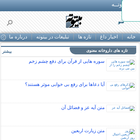
بـیتوتــه
ط در
منو
خانه
اخبار داغ
تازه ها
تبلیغات در بیتوته
درباره ما
ت
تازه های داروخانه معنوی
بیشتر »
سوره هایی از قرآن برای دفع چشم زخم
آیا دعاها برای رفع بی خوابی موثر هستند؟
متن آیه عز و فضائل آن
متن زيارت اربعين