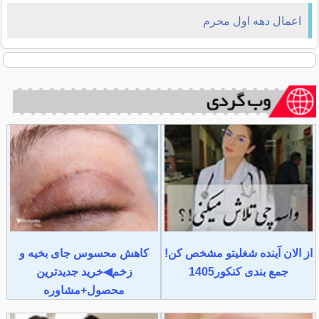
اعمال دهه اول محرم
از الان آینده شغلیتو مشخص کن!
کاهش محسوس جای بخیه و
جمع بندی کنکور1405
زخم◀خرید جدیدترین
محصول+مشاوره