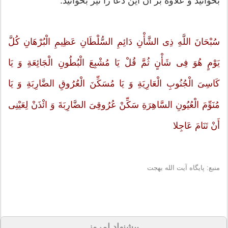
بخوانید و علاوه بر آن این دعا را نیز بخوانید:
سُبْحَانَ اللَّهِ ذِی الشَّأْنِ دَائِمِ السُّلْطَانِ عَظِیمِ الْبُرْهَانِ کُلَّ
یَوْمٍ هُوَ فِی شَأْنٍ ثُمَّ قُلْ یَا مُشْبِعَ الْبُطُونِ الْجَائِعَةِ وَ یَا
کَاسِیَ الْجُنُوبِ الْعَارِیَةِ وَ یَا مُسَکِّنَ الْعُرُوقِ الضَّارِبَةِ وَ یَا
مُنَوِّمَ الْعُیُونِ السَّاهِرَةِ سَکِّنْ عُرُوقِیَ الضَّارِبَةَ وَ ائْذَنْ لِعَیْنِی
أَنْ تَنَامَ عَاجِلا
منبع: پایگاه آیت الله بهجت
پیشنهاد امروز