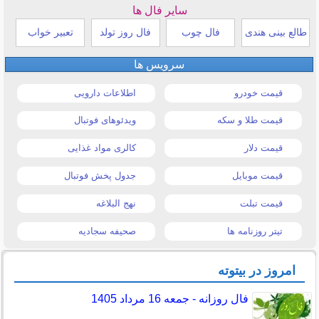
سایر فال ها
طالع بینی هندی
فال چوب
فال روز تولد
تعبیر خواب
سرویس ها
قیمت خودرو
اطلاعات دارویی
قیمت طلا و سکه
ویدئوهای فوتبال
قیمت دلار
کالری مواد غذایی
قیمت موبایل
جدول پخش فوتبال
قیمت تبلت
نهج البلاغه
تیتر روزنامه ها
صحیفه سجادیه
امروز در بیتوته
فال روزانه - جمعه 16 مرداد 1405