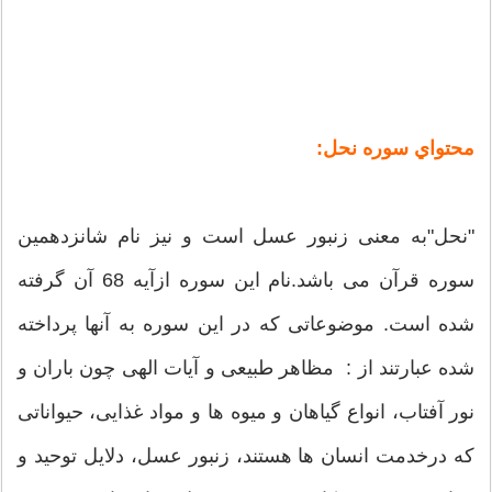
محتواي سوره نحل:
"نحل"به معنى زنبور عسل است و نيز نام شانزدهمين
سوره قرآن مى باشد.نام اين سوره ازآيه 68 آن گرفته
شده است. موضوعاتى كه در اين سوره به آنها پرداخته
شده عبارتند از : مظاهر طبيعى و آيات الهى چون باران و
نور آفتاب، انواع گياهان و ميوه ها و مواد غذايى، حيواناتى
كه درخدمت انسان ها هستند، زنبور عسل، دلايل توحيد و