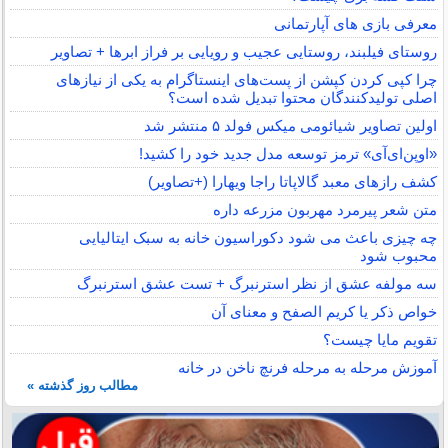
معرفی بازی های آپارتمانی
روستای فیلبند، روستایی عجیب و رویایی بر فراز ابرها + تصاویر
چرا کپی کردن کپشن از پست‌های اینستاگرام به یکی از نیازهای
اصلی تولیدکنندگان محتوا تبدیل شده است؟
اولین تصاویر شیائومی میکس فولد ۵ منتشر شد
«اوپن‌ای‌آی» ترمز توسعه مدل جدید خود را کشید!
کشف رازهای معبد گالاپاتا راجا ویهارا (+تصاویر)
متن شعر پیرمرد مهربون مزرعه داره
چه چیزی باعث می شود دکوراسیون خانه به سبک ایتالیایی
محبوب شود
سه مولفه عشق از نظر استرنبرگ + تست عشق استرنبرگ
خواص ذکر یا کریم الصفح و معنای آن
تقویم مایا چیست؟
آموزش مرحله به مرحله فرنچ ناخن در خانه
مطالب روز گذشته »