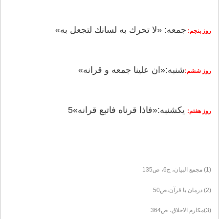
جمعه: «لا تحرك به لسانك لتجعل به»
روز پنجم:
شنبه:«ان علينا جمعه و قرانه»
روز ششم:
يكشنبه:«فاذا قرناه فاتبع قرانه»5
روز هفتم:
(1) مجمع البيان، ج6، ص135
(2) درمان با قرآن،ص50
(3)مكارم الاخلاق، ص364