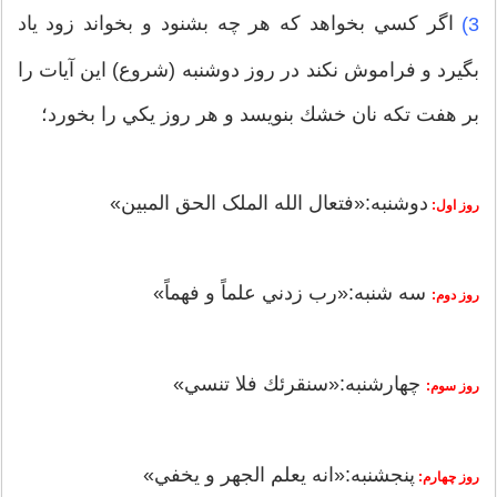
اگر كسي بخواهد كه هر چه بشنود و بخواند زود ياد
3)
بگيرد و فراموش نكند در روز دوشنبه (شروع) اين آيات را
بر هفت تكه نان خشك بنويسد و هر روز يكي را بخورد؛
دوشنبه:«فتعال الله الملک الحق المبين»
روز اول:
سه شنبه:«رب زدني علماً و فهماً»
روز دوم:
چهارشنبه:«سنقرئك فلا تنسي»
روز سوم:
پنجشنبه:«انه يعلم الجهر و يخفي»
روز چهارم: