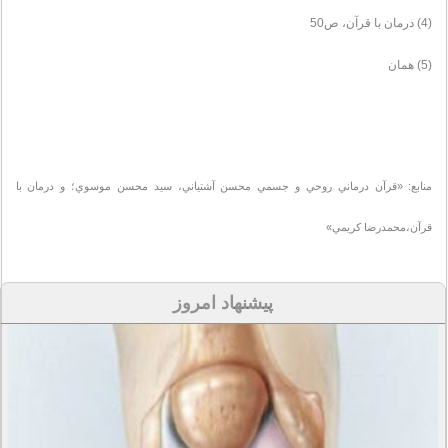
(4) درمان با قرآن، ص50
(5) همان
منابع: «قرآن درماني روحي و جسمي محسن آشتياني، سيد محسن موسوي؛ و درمان با
قرآن،محمدرضا كريمي»
پیشنهاد امروز