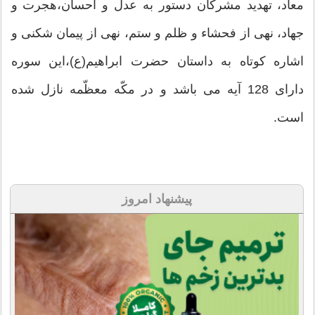
معاد، تهديد مشركان دستور به عدل و احسان،هجرت و
جهاد، نهى از فحشاء و ظلم و ستم، نهى از پيمان شكنى و
اشاره كوتاه به داستان حضرت ابراهيم(ع)،اين سوره
داراى 128 آيه مى باشد و در مكّه معظّمه نازل شده
است.
پیشنهاد امروز