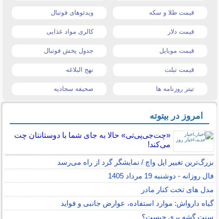
قیمت طلا و سکه
ویدئوهای فوتبال
قیمت دلار
کالری مواد غذایی
قیمت موبایل
جدول پخش فوتبال
قیمت تبلت
نهج البلاغه
تیتر روزنامه ها
صحیفه سجادیه
امروز در بیتوته
«چت‌جی‌پی‌تی» حالا به جای شما با دوستانتان چت
می‌کند!
بزرگ‌ترین تغییر اپل واچ / نمایشگر گرد از راه می‌رسد
فال روزانه - دوشنبه 19 مرداد 1405
مدل های تخت کنار مادر
گیاه دارواش: موارد استفاده، عوارض جانبی و فواید
سنت گشه بری چیست؟