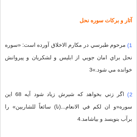
آثار و بركات سوره نحل
مرحوم طبرسي در مكارم الاخلاق آورده است: «سوره
1)
نحل براي امان جويي از ابليس و لشكريان و پيروانش
خوانده مي شود.»3
اگر زني بخواهد كه شيرش زياد شود آيه 68 اين
2)
سوره«و ان لكم في الانعام...(تا) سائعاً للشاربين» را
برآب بنويسد و بياشامد.4