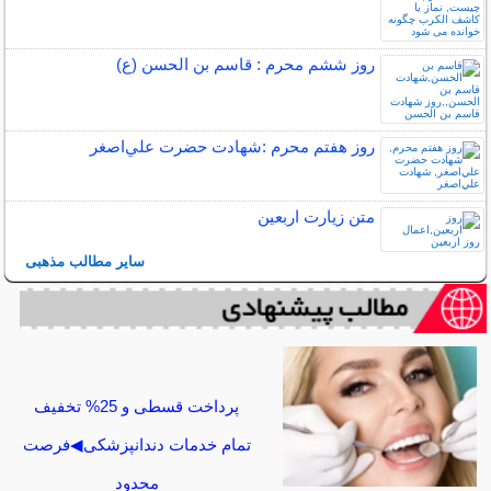
روز ششم محرم : قاسم بن الحسن (ع)
روز هفتم محرم :شهادت حضرت علي‌اصغر
متن زيارت اربعين
سایر مطالب مذهبی
پرداخت قسطی و 25% تخفیف
تمام خدمات دندانپزشکی◀فرصت
محدود