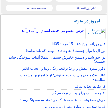
تیتر روزنامه ها
صحیفه سجادیه
امروز در بیتوته
هوش مصنوعی جدید، انسان از آب درآمد!
فال روزانه - پنج شنبه 15 مرداد 1405
تور آل یا یوآل چیست؟ تفاوت‌های مهمی که باید بدانید!
نور خورشید و دشمن خاموش چشمان شما؛ آفتاب سوختگی چشم
چیست؟
دکوراسیون بنفش و زرد؛ ترکیب رنگی زیبا و اعجاب انگیز
علل، علایم و درمان سندرم فرتوتی؛ از شایع ترین مشکلات
سالمندی
کاریکاتور تغذیه سالم
تغذیه مناسب برای بعد از ترک سیگار
هوش مصنوعی جمینای به عینک هوشمند سامسونگ رسید
فواید سلامتی و موارد مصرف بابونه رومی