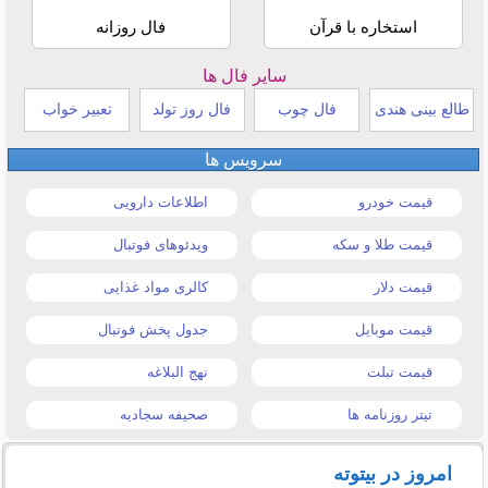
استخاره با قرآن
فال روزانه
سایر فال ها
طالع بینی هندی
فال چوب
فال روز تولد
تعبیر خواب
سرویس ها
قیمت خودرو
اطلاعات دارویی
قیمت طلا و سکه
ویدئوهای فوتبال
قیمت دلار
کالری مواد غذایی
قیمت موبایل
جدول پخش فوتبال
قیمت تبلت
نهج البلاغه
تیتر روزنامه ها
صحیفه سجادیه
امروز در بیتوته