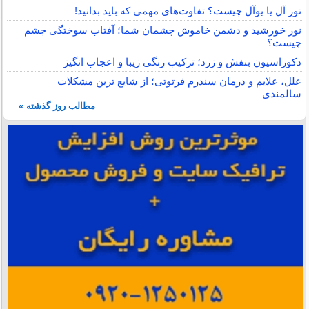
تور آل یا یوآل چیست؟ تفاوت‌های مهمی که باید بدانید!
نور خورشید و دشمن خاموش چشمان شما؛ آفتاب سوختگی چشم
چیست؟
دکوراسیون بنفش و زرد؛ ترکیب رنگی زیبا و اعجاب انگیز
علل، علایم و درمان سندرم فرتوتی؛ از شایع ترین مشکلات
سالمندی
مطالب روز گذشته »