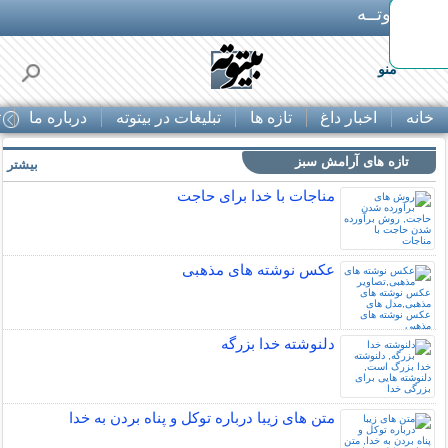
بـیتوتــه
 30% تخفیف از
منو
خانه
اخبار داغ
تازه ها
تبلیغات در بیتوته
درباره ما
ت
تازه های آرامش سبز
بیشتر »
مناجات با خدا برای حاجت
عکس نوشته های مذهبی
دلنوشته خدا بزرگه
متن های زیبا درباره توکل و پناه بردن به خدا