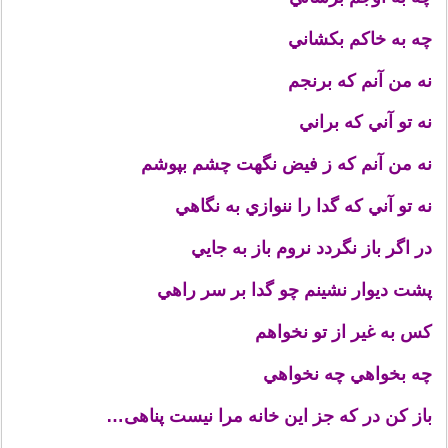
چه به خاكم بكشاني
نه من آنم كه برنجم
نه تو آني كه براني
نه من آنم كه ز فيض نگهت چشم بپوشم
نه تو آني كه گدا را ننوازي به نگاهي
در اگر باز نگردد نروم باز به جايي
پشت ديوار نشينم چو گدا بر سر راهي
كس به غير از تو نخواهم
چه بخواهي چه نخواهي
باز كن در كه جز اين خانه مرا نيست پناهی…