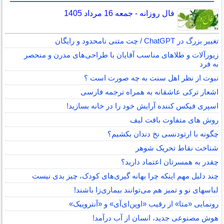
فال روزانه - جمعه 16 مرداد 1405
تغییر بزرگ در ChatGPT / چت متنی نامحدود و رایگان
زیورآلات و طلاهای مناسب آقایان با طراحی‌های مدرن و منحصر
به فرد
نبوت از نظر اهل سنت به چه صورت است ؟
اشعار ترکی عاشقانه به همراه ترجمه فارسی
اسپری فیکس کننده آرایش خود را در خانه بسازید!
روش های متفاوت بافت لیف
چگونه با ارتودنسی نخ دندان بکشیم؟
شناخت نقاط تحریک شوهر
چقدر به همسرتان اعتماد دارید؟
چند دلیل مهم اینکه چرا بهانه گیری‌های کودک، چیز بدی نیست
لباس‎های نو و تمیز هم می‌توانند بیماری‌زا باشند!
رونمایی «متا» از رقیب «اوپن‌ای‌آی» و «آنتروپیک»
هوش مصنوعی جدید، انسان از آب درآمد!