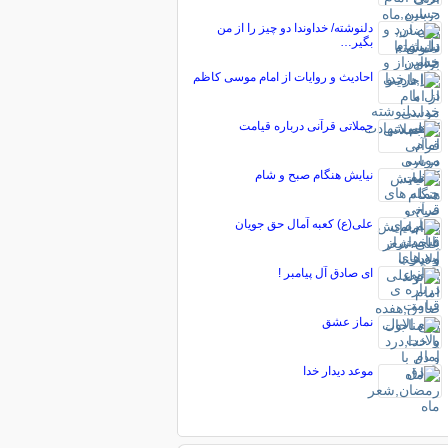
دلنوشته/ خدﺍﻭﻧﺪﺍ ﺩﻭ ﭼﯿﺰ ﺭﺍ ﺍﺯ ﻣﻦ
ﺑﮕﯿﺮ…
احادیث و روایات از امام موسی کاظم
جملاتی قرآنی درباره قیامت
نيايش هنگام صبح و شام‏
علی(ع) کعبه آمال حق جویان
ای صادق آل پیامبر !
نماز عشق
موعد دیدار خدا