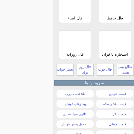
فال حافظ
فال انبیاء
استخاره با قرآن
فال روزانه
طالع بینی
فال روز
فال چوب
تعبیر خواب
هندی
تولد
سرویس ها
قیمت خودرو
اطلاعات دارویی
قیمت طلا و سکه
ویدئوهای فوتبال
قیمت دلار
کالری مواد غذایی
قیمت موبایل
جدول پخش فوتبال