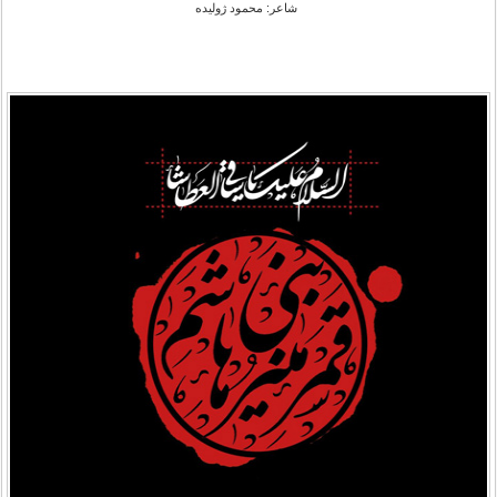
شاعر: محمود ژولیده