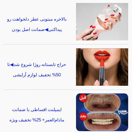
بالاخره میتونی عطر دلخواهت رو
پیداکنی◀ضمانت اصل بودن
حراج تابستانه روژا شروع شد◀تا
50% تخفیف لوازم آرایشی
ایمپلنت اقساطی با ضمانت
مادام‌العمر+ 25% تخفیف ویژه