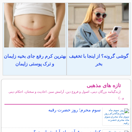
گوشی گرونه؟ از اینجا با تخغیف
بهترین کرم رفع جای بخیه زایمان
بخر
و ترک پوستی زایمان
تازه های مذهبی
(زندگینامه بزرگان دینی، اصول و فروع دین، آرامش سبز، احادیث و سخنان، احکام دینی
و...)
سایر مطالب مذهبی
سوم محرم؛ روز حضرت رقیه
کدام سوره قرآن برای آرامش است ؟