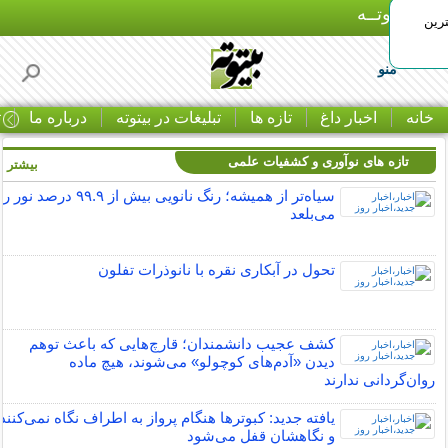
بـیتوتــه
رین
منو
خانه
اخبار داغ
تازه ها
تبلیغات در بیتوته
درباره ما
ت
تازه های نوآوری و کشفیات علمی
بیشتر »
سیاه‌تر از همیشه؛ رنگ نانویی بیش از ۹۹.۹ درصد نور را
می‌بلعد
تحول در آبکاری نقره با نانوذرات تفلون
کشف عجیب دانشمندان؛ قارچ‌هایی که باعث توهم
دیدن «آدم‌های کوچولو» می‌شوند، هیچ ماده
روان‌گردانی ندارند
یافته جدید:‌ کبوترها هنگام پرواز به اطراف نگاه نمی‌کنند
و نگاهشان قفل می‌شود