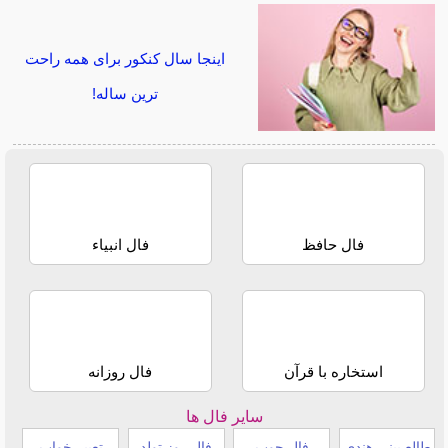
اینجا سال کنکور برای همه راحت
ترین ساله!
فال حافظ
فال انبیاء
استخاره با قرآن
فال روزانه
سایر فال ها
طالع بینی هندی
فال چوب
فال روز تولد
تعبیر خواب