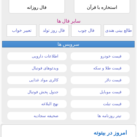
استخاره با قرآن
فال روزانه
سایر فال ها
طالع بینی هندی
فال چوب
فال روز تولد
تعبیر خواب
سرویس ها
قیمت خودرو
اطلاعات دارویی
قیمت طلا و سکه
ویدئوهای فوتبال
قیمت دلار
کالری مواد غذایی
قیمت موبایل
جدول پخش فوتبال
قیمت تبلت
نهج البلاغه
تیتر روزنامه ها
صحیفه سجادیه
امروز در بیتوته