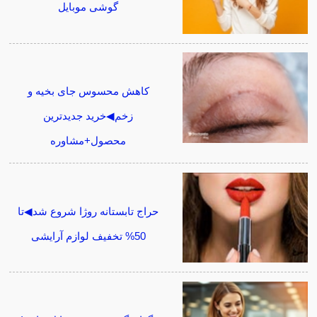
گوشی موبایل
کاهش محسوس جای بخیه و
زخم◀خرید جدیدترین
محصول+مشاوره
حراج تابستانه روژا شروع شد◀تا
50% تخفیف لوازم آرایشی