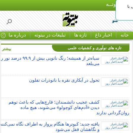
بـیتوتــه
با
منو
خانه
اخبار داغ
تازه ها
تبلیغات در بیتوته
درباره ما
ت
تازه های نوآوری و کشفیات علمی
بیشتر »
سیاه‌تر از همیشه؛ رنگ نانویی بیش از ۹۹.۹ درصد نور را
می‌بلعد
تحول در آبکاری نقره با نانوذرات تفلون
کشف عجیب دانشمندان؛ قارچ‌هایی که باعث توهم
دیدن «آدم‌های کوچولو» می‌شوند، هیچ ماده
روان‌گردانی ندارند
یافته جدید:‌ کبوترها هنگام پرواز به اطراف نگاه نمی‌کنند
و نگاهشان قفل می‌شود