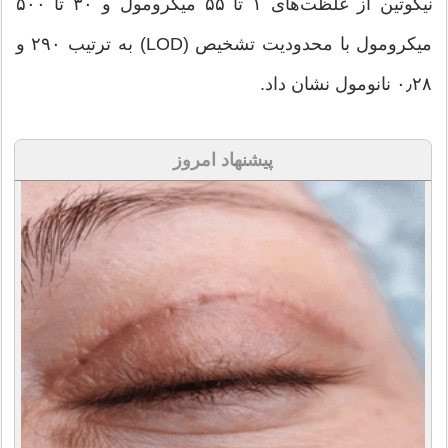
نیکوتین از غلظت‌های ۱ تا ۵۵ میکرومول و ۳۰ تا ۵۰۰
میکرومول با محدودیت تشخیص (LOD) به ترتیب ۲۹۰ و
۰٫۲۸ نانومول نشان داد.
پیشنهاد امروز