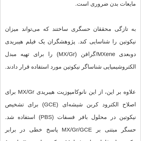
مایعات بدن ضروری است.
به تازگی محققان حسگری ساختند که می‌تواند میزان
نیکوتین را شناسایی کند. پژوهشگران یک فیلم هیبریدی
دوبعدی MXene/گرافن (MX/Gr) را برای تهیه مبدل
الکتروشیمیایی شناساگر نیکوتین مورد استفاده قرار دادند.
علاوه بر این، از این نانوکامپوزیت هیبریدی MX/Gr برای
اصلاح الکترود کربن شیشه‌ای (GCE) برای تشخیص
نیکوتین در محلول بافر فسفات (PBS) استفاده شد.
حسگر مبتنی بر MX/Gr/GCE پاسخ خطی در برابر