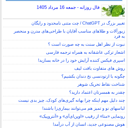
فال روزانه - جمعه 16 مرداد 1405
تغییر بزرگ در ChatGPT / چت متنی نامحدود و رایگان
زیورآلات و طلاهای مناسب آقایان با طراحی‌های مدرن و منحصر
به فرد
نبوت از نظر اهل سنت به چه صورت است ؟
اشعار ترکی عاشقانه به همراه ترجمه فارسی
اسپری فیکس کننده آرایش خود را در خانه بسازید!
روش های متفاوت بافت لیف
چگونه با ارتودنسی نخ دندان بکشیم؟
شناخت نقاط تحریک شوهر
چقدر به همسرتان اعتماد دارید؟
چند دلیل مهم اینکه چرا بهانه گیری‌های کودک، چیز بدی نیست
لباس‎های نو و تمیز هم می‌توانند بیماری‌زا باشند!
رونمایی «متا» از رقیب «اوپن‌ای‌آی» و «آنتروپیک»
هوش مصنوعی جدید، انسان از آب درآمد!