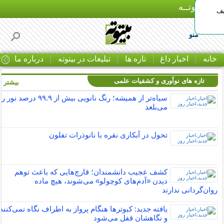
بـیتوتــه
یف
منو
خانه
اخبار داغ
تازه ها
تبلیغات در بیتوته
درباره ما
ت
تازه های نوآوری و کشفیات علمی
بیشتر »
سیاه‌تر از همیشه؛ رنگ نانویی بیش از ۹۹.۹ درصد نور را
می‌بلعد
تحول در آبکاری نقره با نانوذرات تفلون
کشف عجیب دانشمندان؛ قارچ‌هایی که باعث توهم
دیدن «آدم‌های کوچولو» می‌شوند، هیچ ماده
روان‌گردانی ندارند
یافته جدید:‌ کبوترها هنگام پرواز به اطراف نگاه نمی‌کنند
و نگاهشان قفل می‌شود