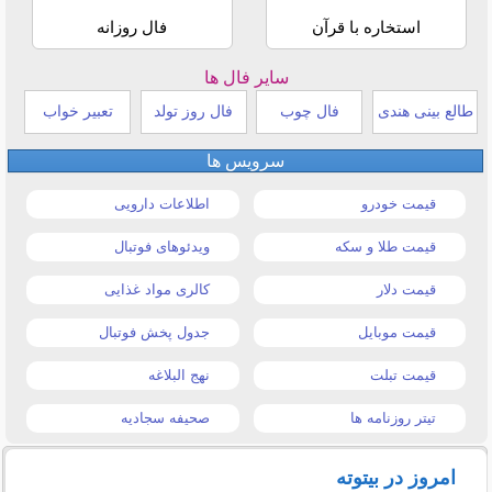
استخاره با قرآن
فال روزانه
سایر فال ها
طالع بینی هندی
فال چوب
فال روز تولد
تعبیر خواب
سرویس ها
قیمت خودرو
اطلاعات دارویی
قیمت طلا و سکه
ویدئوهای فوتبال
قیمت دلار
کالری مواد غذایی
قیمت موبایل
جدول پخش فوتبال
قیمت تبلت
نهج البلاغه
تیتر روزنامه ها
صحیفه سجادیه
امروز در بیتوته