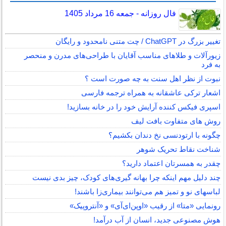
فال روزانه - جمعه 16 مرداد 1405
تغییر بزرگ در ChatGPT / چت متنی نامحدود و رایگان
زیورآلات و طلاهای مناسب آقایان با طراحی‌های مدرن و منحصر
به فرد
نبوت از نظر اهل سنت به چه صورت است ؟
اشعار ترکی عاشقانه به همراه ترجمه فارسی
اسپری فیکس کننده آرایش خود را در خانه بسازید!
روش های متفاوت بافت لیف
چگونه با ارتودنسی نخ دندان بکشیم؟
شناخت نقاط تحریک شوهر
چقدر به همسرتان اعتماد دارید؟
چند دلیل مهم اینکه چرا بهانه گیری‌های کودک، چیز بدی نیست
لباس‎های نو و تمیز هم می‌توانند بیماری‌زا باشند!
رونمایی «متا» از رقیب «اوپن‌ای‌آی» و «آنتروپیک»
هوش مصنوعی جدید، انسان از آب درآمد!