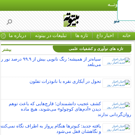
بـیتوتــه
منو
خانه
اخبار داغ
تازه ها
تبلیغات در بیتوته
درباره ما
ت
تازه های نوآوری و کشفیات علمی
بیشتر »
سیاه‌تر از همیشه؛ رنگ نانویی بیش از ۹۹.۹ درصد نور را
می‌بلعد
تحول در آبکاری نقره با نانوذرات تفلون
کشف عجیب دانشمندان؛ قارچ‌هایی که باعث توهم
دیدن «آدم‌های کوچولو» می‌شوند، هیچ ماده
روان‌گردانی ندارند
یافته جدید:‌ کبوترها هنگام پرواز به اطراف نگاه نمی‌کنند
و نگاهشان قفل می‌شود