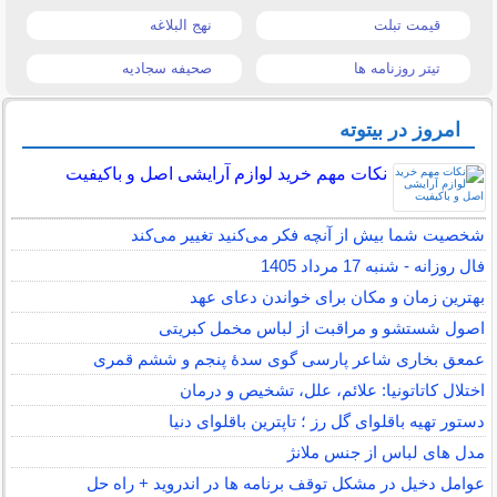
قیمت تبلت
نهج البلاغه
تیتر روزنامه ها
صحیفه سجادیه
امروز در بیتوته
نکات مهم خرید لوازم آرایشی اصل و باکیفیت
شخصیت شما بیش از آنچه فکر می‌کنید تغییر می‌کند
فال روزانه - شنبه 17 مرداد 1405
بهترین زمان و مکان برای خواندن دعای عهد
اصول شستشو و مراقبت از لباس مخمل کبریتی
عمعق بخاری شاعر پارسی گوی سدهٔ پنجم و ششم قمری
اختلال کاتاتونیا: علائم، علل، تشخیص و درمان
دستور تهیه باقلوای گل رز ؛ تاپترین باقلوای دنیا
مدل های لباس از جنس ملانژ
عوامل دخیل در مشکل توقف برنامه ها در اندروید + راه حل