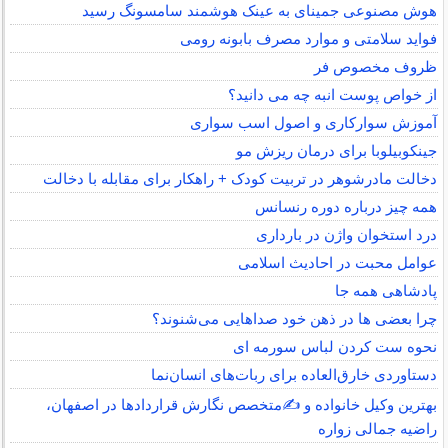
هوش مصنوعی جمینای به عینک هوشمند سامسونگ رسید
فواید سلامتی و موارد مصرف بابونه رومی
ظروف مخصوص فر
از خواص پوست انبه چه می دانید؟
آموزش سوارکاری و اصول اسب سواری
جینکوبیلوبا برای درمان ریزش مو
دخالت مادرشوهر در تربیت کودک + راهکار برای مقابله با دخالت
همه چیز درباره دوره رنسانس
درد استخوان واژن در بارداری
عوامل محبت در احادیث اسلامى
پادشاهی همه جا
چرا بعضی ها در ذهن خود صداهایی می‌شنوند؟
نحوه ست کردن لباس سورمه ای
دستاوردی خارق‌العاده برای ربات‌های انسان‌نما
بهترین وکیل خانواده و ✍️متخصص نگارش قراردادها در اصفهان،
راضیه جمالی زواره