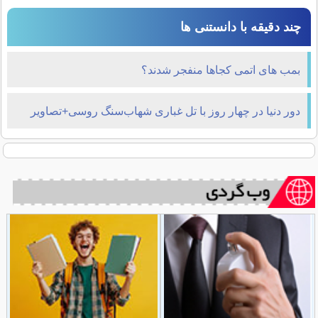
چند دقیقه با دانستنی ها
بمب های اتمی کجاها منفجر شدند؟
دور دنیا در چهار روز با تل غباری شهاب‌سنگ روسی+تصاویر