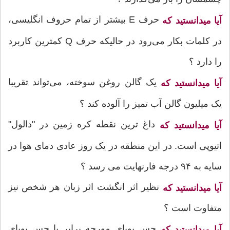
حرف E بیشتر از تمام حروف انگلیسی،
آیا میدانستید که
در کلمات بکار می‌رود در حالیکه حرف Q کمترین کاربرد
را دارد ؟
یک گالن روغن سوخته، می‌تواند تقریبا
آیا میدانستید که
یک میلیون گالن آب تمیز را آلوده کند ؟
داغ ترین نقطه کره زمین در "دالول"
آیا میدانستید که
اتیوپی است. در این منطقه در یک روز عادی دمای هوا در
سایه به ۹۴ درجه فارنهایت می رسد ؟
نظیر اثر انگشت اثر زبان هر شخص نیز
آیا میدانستید که
متفاوت است ؟
حس بویای مورچه برابر با حس بویای
آیا میدانستید که