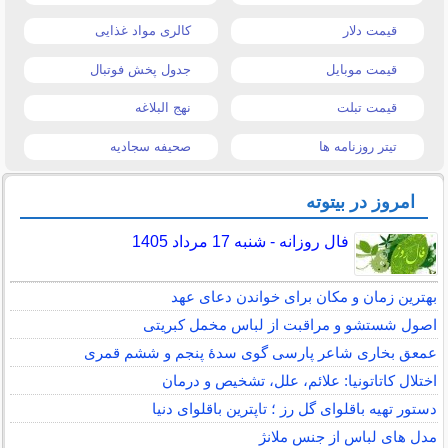
قیمت دلار
کالری مواد غذایی
قیمت موبایل
جدول پخش فوتبال
قیمت تبلت
نهج البلاغه
تیتر روزنامه ها
صحیفه سجادیه
امروز در بیتوته
فال روزانه - شنبه 17 مرداد 1405
بهترین زمان و مکان برای خواندن دعای عهد
اصول شستشو و مراقبت از لباس مخمل کبریتی
عمعق بخاری شاعر پارسی گوی سدهٔ پنجم و ششم قمری
اختلال کاتاتونیا: علائم، علل، تشخیص و درمان
دستور تهیه باقلوای گل رز ؛ تاپترین باقلوای دنیا
مدل های لباس از جنس ملانژ