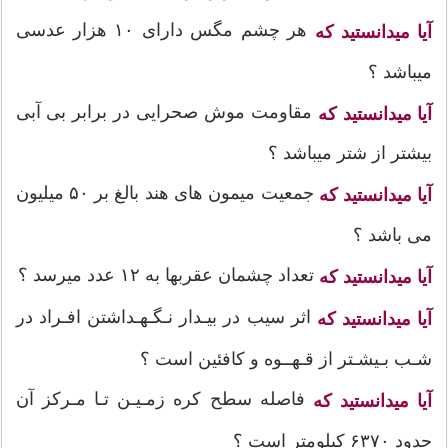
هر چشم مگس دارای ۱۰ هزار عدسی
آیا میدانستید که
میباشد ؟
مقاومت موش صحرایی در برابر بی آبی
آیا میدانستید که
بیشتر از شتر میباشد ؟
جمعیت میمون های هند بالغ بر ۵۰ میلیون
آیا میدانستید که
می باشد ؟
تعداد چشمان عقربها به ۱۲ عدد میرسد ؟
آیا میدانستید که
اثر سیب در بیـدار نـگـهـداشتن افـراد در
آیا میدانستید که
شـب بـیشـتر از قـهــوه و کافئین است ؟
فاصله سطح کره زمـیـن تـا مـرکز آن
آیا میدانستید که
حدود ۶۳۷۰ کیلومتر است ؟