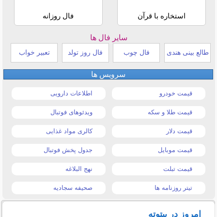
استخاره با قرآن
فال روزانه
سایر فال ها
طالع بینی هندی
فال چوب
فال روز تولد
تعبیر خواب
سرویس ها
قیمت خودرو
اطلاعات دارویی
قیمت طلا و سکه
ویدئوهای فوتبال
قیمت دلار
کالری مواد غذایی
قیمت موبایل
جدول پخش فوتبال
قیمت تبلت
نهج البلاغه
تیتر روزنامه ها
صحیفه سجادیه
امروز در بیتوته