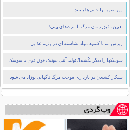
این تصویر را خانم ها ببینند!
تعيين دقيق زمان مرگ با مژك‌هاي بيني!
ريزش مو با کمبود مواد نشاسته اي در رژيم غذايي
سوسکها را دیگر نکُشید!/ تولید آنتی بیوتیک فوق قوی با سوسک
سیگار کشیدن در بارداری موجب مرگ ناگهانی نوزاد می شود