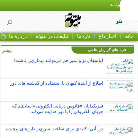
بـیتوتــه
منو
خانه
اخبار داغ
تازه ها
تبلیغات در بیتوته
درباره ما
ت
تازه های گزارش علمی
بیشتر »
لباس‎های نو و تمیز هم می‌توانند بیماری‌زا باشند!
اطلاع از آیندۀ کیهان با استفاده از گذشته ­های دور
فیزیکدانان «فانوس دریایی الکترونی» ساختند که
جریان الکتریکی را با نور هدایت می‌کند
نور آبی؛ کلیدی برای ساخت سریع‌تر داروهای پیچیده