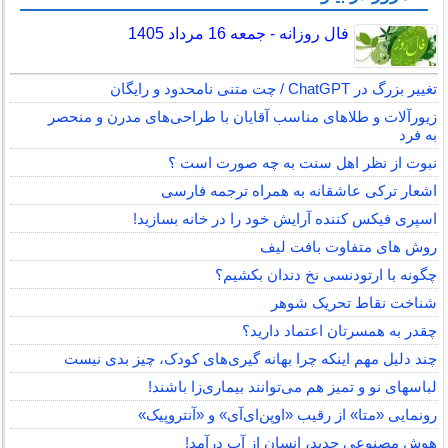
فال روزانه - جمعه 16 مرداد 1405
تغییر بزرگ در ChatGPT / چت متنی نامحدود و رایگان
زیورآلات و طلاهای مناسب آقایان با طراحی‌های مدرن و منحصر
به فرد
نبوت از نظر اهل سنت به چه صورت است ؟
اشعار ترکی عاشقانه به همراه ترجمه فارسی
اسپری فیکس کننده آرایش خود را در خانه بسازید!
روش های متفاوت بافت لیف
چگونه با ارتودنسی نخ دندان بکشیم؟
شناخت نقاط تحریک شوهر
چقدر به همسرتان اعتماد دارید؟
چند دلیل مهم اینکه چرا بهانه گیری‌های کودک، چیز بدی نیست
لباس‎های نو و تمیز هم می‌توانند بیماری‌زا باشند!
رونمایی «متا» از رقیب «اوپن‌ای‌آی» و «آنتروپیک»
هوش مصنوعی جدید، انسان از آب درآمد!