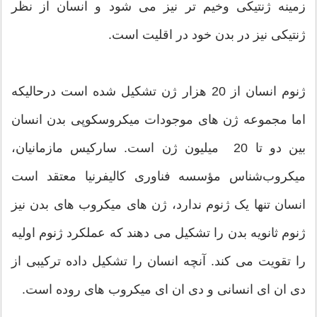
زمينه ژنتيكی وخيم تر نيز می شود و انسان از نظر
ژنتيكی نيز در بدن خود در اقليت است.
ژنوم انسان از 20 هزار ژن تشکیل شده است درحاليكه
اما مجموعه ژن های موجودات میکروسکوپی بدن انسان
بین دو تا 20 میلیون ژن است. سارکیس مازمانیان،
میکروب‌شناس مؤسسه فناوری کالیفرنیا معتقد است
انسان تنها يک ژنوم ندارد،‌ ژن های ميكروب های بدن نيز
ژنوم ثانويه بدن را تشكيل می دهند كه عملكرد ژنوم اوليه
را تقويت می كند. آنچه انسان را تشكيل داده تركيبی از
دی ان ای انسانی و دی ان ای ميكروب های روده است.