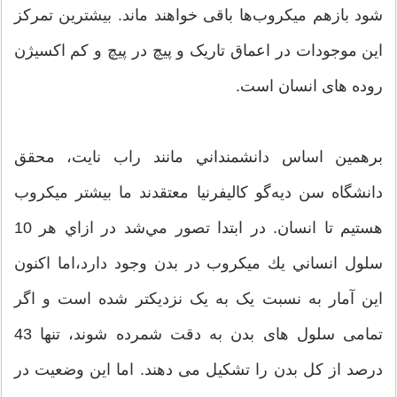
شود بازهم میکروب‌ها باقی خواهند ماند. بيشترين تمركز
اين موجودات در اعماق تاریک و پیچ در پیچ و کم اکسیژن
روده های انسان است.
برهمين اساس دانشمنداني مانند راب نایت، محقق
دانشگاه سن دیه‌گو کالیفرنیا معتقدند ما بيشتر ميكروب
هستيم تا انسان. در ابتدا تصور مي‌شد در ازاي هر 10
سلول انساني يك ميكروب در بدن وجود دارد،‌اما اكنون
اين آمار به نسبت يک به يک نزديکتر شده است و اگر
تمامی سلول های بدن به دقت شمرده شوند،‌ تنها 43
درصد از كل بدن را تشكيل می دهند. اما اين وضعيت در