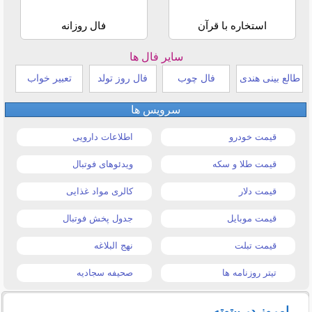
استخاره با قرآن
فال روزانه
سایر فال ها
طالع بینی هندی
فال چوب
فال روز تولد
تعبیر خواب
سرویس ها
قیمت خودرو
اطلاعات دارویی
قیمت طلا و سکه
ویدئوهای فوتبال
قیمت دلار
کالری مواد غذایی
قیمت موبایل
جدول پخش فوتبال
قیمت تبلت
نهج البلاغه
تیتر روزنامه ها
صحیفه سجادیه
امروز در بیتوته